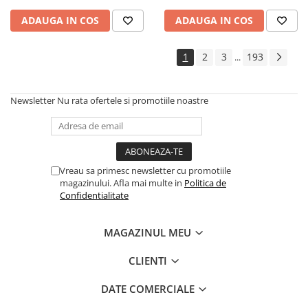
Cadouri
ADAUGA IN COS
ADAUGA IN COS
Carti in dar
Carti pentru copii
1
2
3
193
...
Beletristica
Literatura Romana
Newsletter
Nu rata ofertele si promotiile noastre
Literatura Universala
Poezie
SF & Fantasy
Carte Prescolara, Joc
Vreau sa primesc newsletter cu promotiile
magazinului. Afla mai multe in
Politica de
Carti cartonate
Confidentialitate
Descopera lumea
Descopera si invata
MAGAZINUL MEU
Din ograda
Povesti pe roti
CLIENTI
Primele notiuni
DATE COMERCIALE
Carti de colorat