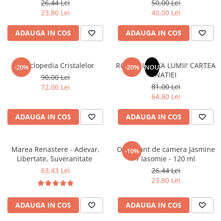
26,44 Lei
50,00 Lei
Literatura Romana
23,80 Lei
40,00 Lei
Literatura Universala
ADAUGA IN COS
ADAUGA IN COS
Poezie
Romane de dragoste, Carti
romantice
Enciclopedia Cristalelor
ROMANIA, AXA LUMII! CARTEA
-20%
-20%
NOU
NATIEI
Senzatii/Dragoste
90,00 Lei
81,00 Lei
72,00 Lei
Senzatii/Erotic
64,80 Lei
Senzatii/Suspans
ADAUGA IN COS
ADAUGA IN COS
Senzatii/Thriller
SF & Fantasy
Marea Renastere - Adevar,
Odorizant de camera Jasmine
-10%
Teatru
Libertate, Suveranitate
/ Iasomie - 120 ml
Teens Book Club
63,43 Lei
26,44 Lei
23,80 Lei
Umor
Birotica & Papetarie
ADAUGA IN COS
ADAUGA IN COS
Adezivi si benzi adezive