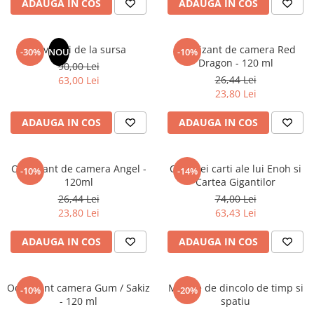
ADAUGA IN COS
ADAUGA IN COS
Masaj
MedConnect
Revelatii de la sursa
Odorizant de camera Red
-30%
NOU
-10%
Medicina & Farmacie
Dragon - 120 ml
90,00 Lei
Medicina Pentru Toti
26,44 Lei
63,00 Lei
23,80 Lei
SealfHealing
Sport
ADAUGA IN COS
ADAUGA IN COS
Starea de bine
Terapii Alternative
Odorizant de camera Angel -
Cele trei carti ale lui Enoh si
-10%
-14%
120ml
Cartea Gigantilor
AudioBook
26,44 Lei
74,00 Lei
Beletristica
23,80 Lei
63,43 Lei
Biografii, Memorii, Jurnale
Carti erotice
ADAUGA IN COS
ADAUGA IN COS
Carti pentru Adolescenti, Young
Adult
Odorizant camera Gum / Sakiz
Mesaje de dincolo de timp si
-10%
-20%
Crime, Thriller, Mistery
- 120 ml
spatiu