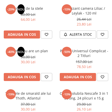
Articole Birotica
Un dar de la stele
Odorizant camera Liliac /
-20%
NOU
-10%
Accesorii Arhivare
Leylak - 120 ml
80,00 Lei
Calculator
26,44 Lei
64,00 Lei
Hartie si Accesorii
23,80 Lei
Instrumente de scris
ADAUGA IN COS
ALERTA STOC
Organizare si Arhivare
Seturi birotica
Articole scolare
Sufletul tau are un plan
Pachet Universul Complicat -
-40%
NOU
-50%
2 Titluri
50,00 Lei
Arta
157,00 Lei
30,00 Lei
Caiete si Carnetele scolare
78,50 Lei
Coperti, Mape, Etichete
Ghiozdane si Penare scolare
ADAUGA IN COS
ADAUGA IN COS
Instrumente de scris
Instrumente si Truse Geometrie
Tablitele de smarald ale lui
Cafea solubila Nescafe 3 in 1
-19%
-10%
Seturi scolare
Thoth, Atlantul
Strong, 24 plicuri x 15 g
Calculator
37,00 Lei
29,00 Lei
30,00 Lei
26,10 Lei
Consumabile & Accesorii