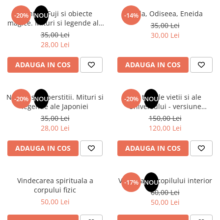
Numerologie
Muntele Fuji si obiecte
Iliada, Odiseea, Eneida
-20%
NOU
-14%
Paranormal
magice. Mituri si legende ale
35,00 Lei
Japoniei
35,00 Lei
30,00 Lei
Parapsihologie
28,00 Lei
Ramtha
ADAUGA IN COS
ADAUGA IN COS
Audiobook
ReConnect
Religie
Natura si superstitii. Mituri si
Din tainele vietii si ale
-20%
NOU
-20%
NOU
legende ale Japoniei
Universului - versiune
Crestinism
originala din 1939. Volumele I-
35,00 Lei
150,00 Lei
ScienceConnection
III. Cutie de colectie -Scarlat
28,00 Lei
120,00 Lei
Demetrescu
SelfConnect
ADAUGA IN COS
ADAUGA IN COS
SelfHealing
Vindecare Spirituala
Vindecarea spirituala a
Vindecarea copilului interior
-17%
NOU
Sanatate
corpului fizic
60,00 Lei
Diete
50,00 Lei
50,00 Lei
Gastronomik