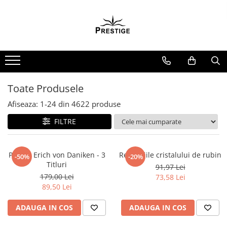
Toate Produsele
Noutati
Promotii
Pachete Speciale Carti
Toate Produsele
Spiritualitate - Ezoterism
Afiseaza:
1-
24
din
4622
produse
AngelConnection
FILTRE
Arte Divinatorii
Astrologie
Chiromantie
Pachet Erich von Daniken - 3
Revelatiile cristalului de rubin
-50%
-20%
Titluri
91,97 Lei
Dezvoltare Spirituala
179,00 Lei
73,58 Lei
KidConnection
89,50 Lei
Minte Corp
ADAUGA IN COS
ADAUGA IN COS
New Illuminati Files