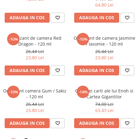
Literatura Romana
64,80 Lei
Literatura Universala
ADAUGA IN COS
ADAUGA IN COS
Poezie
Romane de dragoste, Carti
romantice
Odorizant de camera Red
Odorizant de camera Jasmine
-10%
-10%
Dragon - 120 ml
/ Iasomie - 120 ml
Senzatii/Dragoste
26,44 Lei
26,44 Lei
Senzatii/Erotic
23,80 Lei
23,80 Lei
Senzatii/Suspans
ADAUGA IN COS
ADAUGA IN COS
Senzatii/Thriller
SF & Fantasy
Odorizant camera Gum / Sakiz
Cele trei carti ale lui Enoh si
-10%
-14%
Teatru
- 120 ml
Cartea Gigantilor
26,44 Lei
74,00 Lei
Teens Book Club
23,80 Lei
63,43 Lei
Umor
ADAUGA IN COS
ADAUGA IN COS
Birotica & Papetarie
Adezivi si benzi adezive