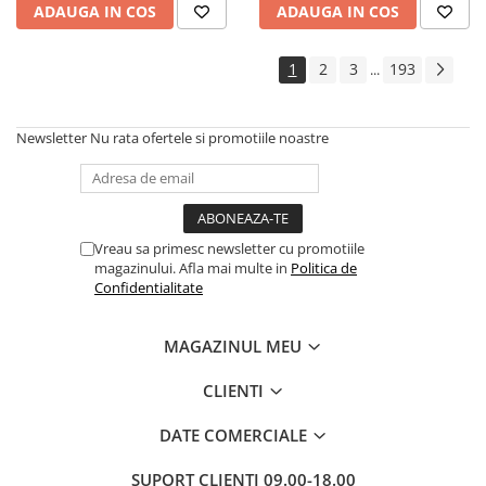
ADAUGA IN COS
ADAUGA IN COS
Cadouri
Carti in dar
1
2
3
193
...
Carti pentru copii
Beletristica
Newsletter
Nu rata ofertele si promotiile noastre
Literatura Romana
Literatura Universala
Poezie
SF & Fantasy
Vreau sa primesc newsletter cu promotiile
Carte Prescolara, Joc
magazinului. Afla mai multe in
Politica de
Confidentialitate
Carti cartonate
Descopera lumea
MAGAZINUL MEU
Descopera si invata
Din ograda
CLIENTI
Povesti pe roti
DATE COMERCIALE
Primele notiuni
Carti de colorat
SUPORT CLIENTI
09.00-18.00