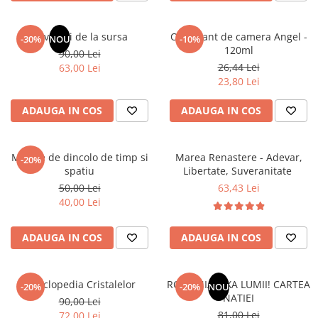
Masaj
MedConnect
Revelatii de la sursa
Odorizant de camera Angel -
-30%
NOU
-10%
120ml
Medicina & Farmacie
90,00 Lei
26,44 Lei
63,00 Lei
Medicina Pentru Toti
23,80 Lei
SealfHealing
ADAUGA IN COS
ADAUGA IN COS
Sport
Starea de bine
Mesaje de dincolo de timp si
Marea Renastere - Adevar,
-20%
Terapii Alternative
spatiu
Libertate, Suveranitate
AudioBook
50,00 Lei
63,43 Lei
40,00 Lei
Beletristica
Biografii, Memorii, Jurnale
ADAUGA IN COS
ADAUGA IN COS
Carti erotice
Carti pentru Adolescenti, Young
Adult
Enciclopedia Cristalelor
ROMANIA, AXA LUMII! CARTEA
-20%
-20%
NOU
NATIEI
90,00 Lei
Crime, Thriller, Mistery
81,00 Lei
72,00 Lei