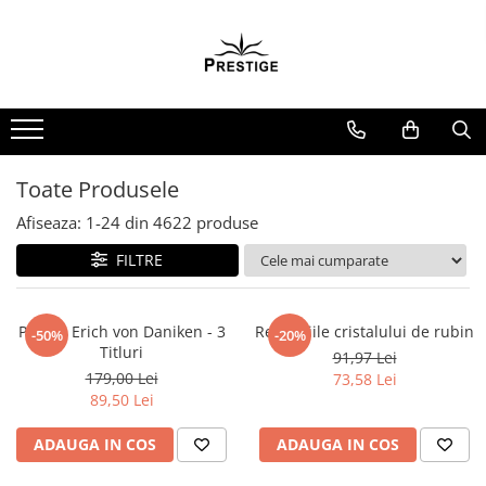
Toate Produsele
Noutati
Promotii
Pachete Speciale Carti
Toate Produsele
Spiritualitate - Ezoterism
Afiseaza:
1-
24
din
4622
produse
AngelConnection
FILTRE
Arte Divinatorii
Astrologie
Chiromantie
Pachet Erich von Daniken - 3
Revelatiile cristalului de rubin
-50%
-20%
Titluri
91,97 Lei
Dezvoltare Spirituala
179,00 Lei
73,58 Lei
KidConnection
89,50 Lei
Minte Corp
ADAUGA IN COS
ADAUGA IN COS
New Illuminati Files