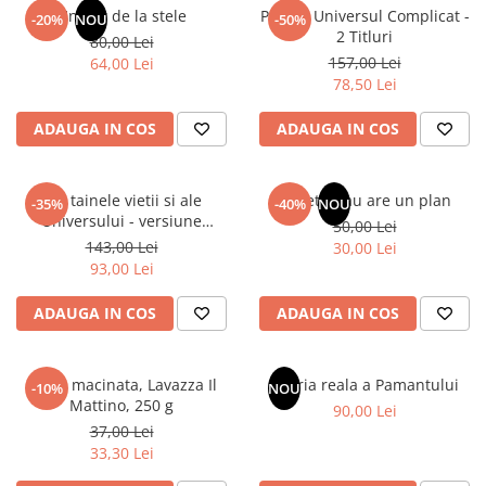
Articole Birotica
Un dar de la stele
Pachet Universul Complicat -
-20%
NOU
-50%
2 Titluri
80,00 Lei
Accesorii Arhivare
157,00 Lei
64,00 Lei
Calculator
78,50 Lei
Hartie si Accesorii
ADAUGA IN COS
ADAUGA IN COS
Instrumente de scris
Organizare si Arhivare
Seturi birotica
Din tainele vietii si ale
Sufletul tau are un plan
-35%
-40%
NOU
Articole scolare
Universului - versiune
50,00 Lei
originala din 1939. Volumele I-
143,00 Lei
Arta
30,00 Lei
III.
93,00 Lei
Caiete si Carnetele scolare
Coperti, Mape, Etichete
ADAUGA IN COS
ADAUGA IN COS
Ghiozdane si Penare scolare
Instrumente de scris
Cafea macinata, Lavazza Il
Istoria reala a Pamantului
Instrumente si Truse Geometrie
-10%
NOU
Mattino, 250 g
90,00 Lei
Seturi scolare
37,00 Lei
Calculator
33,30 Lei
Consumabile & Accesorii