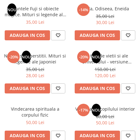
Numerologie
Muntele Fuji si obiecte
Iliada, Odiseea, Eneida
NOU
-14%
Paranormal
magice. Mituri si legende ale
35,00 Lei
Japoniei
35,00 Lei
30,00 Lei
Parapsihologie
Ramtha
ADAUGA IN COS
ADAUGA IN COS
Audiobook
ReConnect
Natura si superstitii. Mituri si
Din tainele vietii si ale
-20%
NOU
-20%
NOU
Religie
legende ale Japoniei
Universului - versiune
originala din 1939. Volumele I-
35,00 Lei
150,00 Lei
Crestinism
III. Cutie de colectie -Scarlat
28,00 Lei
120,00 Lei
ScienceConnection
Demetrescu
SelfConnect
ADAUGA IN COS
ADAUGA IN COS
SelfHealing
Vindecare Spirituala
Vindecarea spirituala a
Vindecarea copilului interior
-17%
NOU
corpului fizic
60,00 Lei
Sanatate
50,00 Lei
50,00 Lei
Diete
Gastronomik
ADAUGA IN COS
ADAUGA IN COS