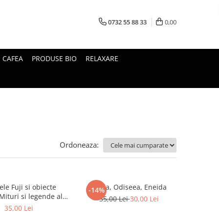
0732 55 88 33
0,00
I CAFEA
PRODUSE BIO
RELAXARE
Ordoneaza:
le Fuji si obiecte
Iliada, Odiseea, Eneida
-14%
35,00 Lei
30,00 Lei
Japoniei
35,00 Lei