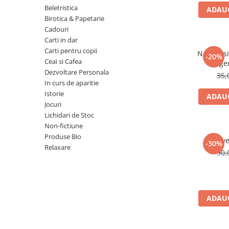
Numerologie
Beletristica
ADAUG
Birotica & Papetarie
Paranormal
Cadouri
Parapsihologie
Carti in dar
Carti pentru copii
Ramtha
Natura si 
-20%
Ceai si Cafea
lege
Audiobook
Dezvoltare Personala
35,
ReConnect
In curs de aparitie
Istorie
ADAUG
Religie
Jocuri
Crestinism
Lichidari de Stoc
Non-fictiune
ScienceConnection
Produse Bio
Reve
SelfConnect
-30%
Relaxare
90,
SelfHealing
Vindecare Spirituala
Sanatate
ADAUG
Diete
Gastronomik