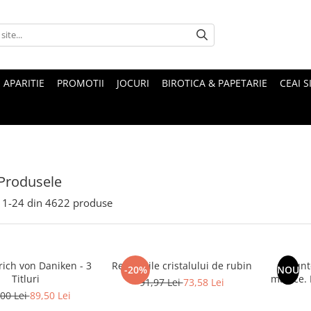
 APARITIE
PROMOTII
JOCURI
BIROTICA & PAPETARIE
CEAI S
Produsele
1-
24
din
4622
produse
rich von Daniken - 3
Revelatiile cristalului de rubin
Munte
-20%
NOU
Titluri
magice. Mituri si legende ale
91,97 Lei
73,58 Lei
00 Lei
89,50 Lei