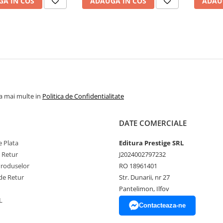
A IN COS
ADAUGA IN COS
ADAU
la mai multe in
Politica de Confidentialitate
DATE COMERCIALE
 Plata
Editura Prestige SRL
e Retur
J2024002797232
Produselor
RO 18961401
de Retur
Str. Dunarii, nr 27
Pantelimon, Ilfov
L
Contacteaza-ne