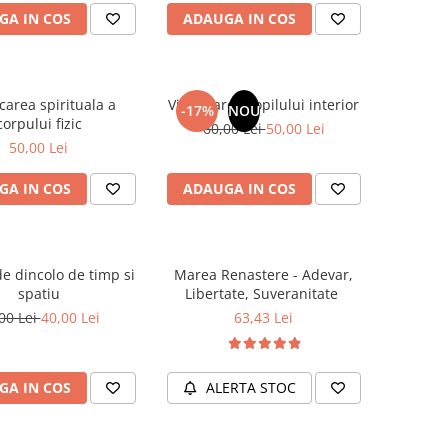
GA IN COS
ADAUGA IN COS
carea spirituala a
Vindecarea copilului interior
-17%
NOU
corpului fizic
60,00 Lei
50,00 Lei
50,00 Lei
GA IN COS
ADAUGA IN COS
e dincolo de timp si
Marea Renastere - Adevar,
spatiu
Libertate, Suveranitate
00 Lei
40,00 Lei
63,43 Lei
GA IN COS
ALERTA STOC