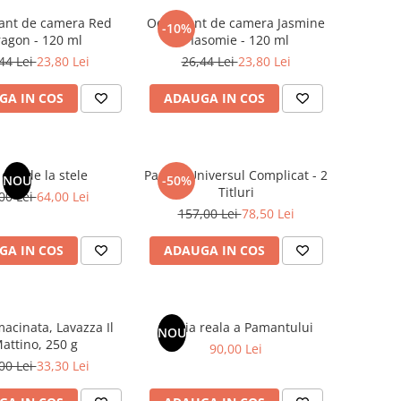
ant de camera Red
Odorizant de camera Jasmine
-10%
agon - 120 ml
/ Iasomie - 120 ml
44 Lei
23,80 Lei
26,44 Lei
23,80 Lei
GA IN COS
ADAUGA IN COS
dar de la stele
Pachet Universul Complicat - 2
NOU
-50%
Titluri
00 Lei
64,00 Lei
157,00 Lei
78,50 Lei
GA IN COS
ADAUGA IN COS
acinata, Lavazza Il
Istoria reala a Pamantului
NOU
attino, 250 g
90,00 Lei
00 Lei
33,30 Lei