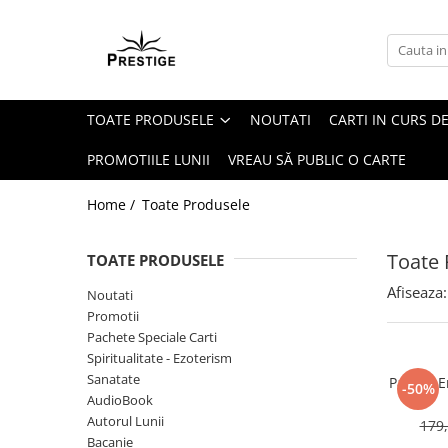
Toate Produsele
Noutati
TOATE PRODUSELE
NOUTATI
CARTI IN CURS DE
Promotii
Pachete Speciale Carti
PROMOTIILE LUNII
VREAU SĂ PUBLIC O CARTE
Spiritualitate - Ezoterism
Home /
Toate Produsele
AngelConnection
Arte Divinatorii
Toate 
TOATE PRODUSELE
Astrologie
Afiseaza:
Noutati
Chiromantie
Promotii
Dezvoltare Spirituala
Pachete Speciale Carti
Spiritualitate - Ezoterism
KidConnection
Sanatate
Pachet E
-50%
Minte Corp
AudioBook
Autorul Lunii
179,
New Illuminati Files
Bacanie