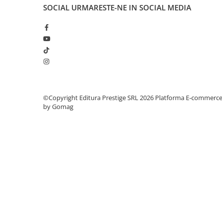
Articole Birotica
SOCIAL
URMARESTE-NE IN SOCIAL MEDIA
Accesorii Arhivare
Calculator
Hartie si Accesorii
Instrumente de scris
Organizare si Arhivare
Seturi birotica
Articole scolare
©Copyright Editura Prestige SRL 2026
Platforma E-commerc
by Gomag
Arta
Caiete si Carnetele scolare
Coperti, Mape, Etichete
Ghiozdane si Penare scolare
Instrumente de scris
Instrumente si Truse Geometrie
Seturi scolare
Calculator
Consumabile & Accesorii