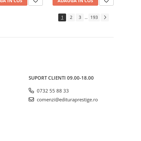
GA IN COS
ADAUGA IN COS
1
2
3
193
...
SUPORT CLIENTI
09.00-18.00
0732 55 88 33
comenzi@edituraprestige.ro