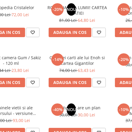
opedia Cristalelor
ROMANIA, AXA LUMII! CARTEA
Odoriz
-20%
NOU
-10%
NATIEI
Dr
00 Lei
72,00 Lei
81,00 Lei
64,80 Lei
26,
A IN COS
ADAUGA IN COS
ADAU
t camera Gum / Sakiz
Cele trei carti ale lui Enoh si
Un 
-14%
-20%
- 120 ml
Cartea Gigantilor
80,
44 Lei
23,80 Lei
74,00 Lei
63,43 Lei
A IN COS
ADAUGA IN COS
ADAU
inele vietii si ale
Sufletul tau are un plan
Cafea m
-40%
NOU
-10%
rsului - versiune
M
50,00 Lei
30,00 Lei
 din 1939. Volumele I-
00 Lei
93,00 Lei
37,
III.