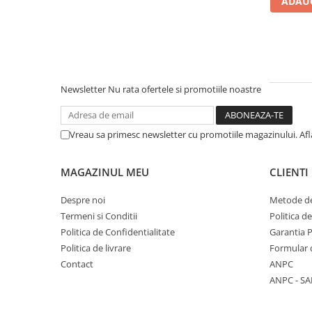
ADAUG
Literatura Romana
Literatura Universala
Poezie
Romane de dragoste, Carti
romantice
Newsletter
Nu rata ofertele si promotiile noastre
Senzatii/Dragoste
Senzatii/Erotic
Vreau sa primesc newsletter cu promotiile magazinului. Af
Senzatii/Suspans
Senzatii/Thriller
MAGAZINUL MEU
CLIENTI
SF & Fantasy
Despre noi
Metode de
Teatru
Termeni si Conditii
Politica d
Politica de Confidentialitate
Garantia 
Teens Book Club
Politica de livrare
Formular 
Umor
Contact
ANPC
Birotica & Papetarie
ANPC - SA
Adezivi si benzi adezive