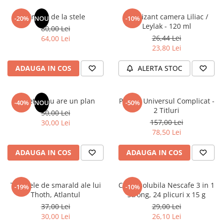
Un dar de la stele
Odorizant camera Liliac /
-20%
NOU
-10%
Leylak - 120 ml
80,00 Lei
26,44 Lei
64,00 Lei
23,80 Lei
ADAUGA IN COS
ALERTA STOC
Sufletul tau are un plan
Pachet Universul Complicat -
-40%
NOU
-50%
2 Titluri
50,00 Lei
157,00 Lei
30,00 Lei
78,50 Lei
ADAUGA IN COS
ADAUGA IN COS
Tablitele de smarald ale lui
Cafea solubila Nescafe 3 in 1
-19%
-10%
Thoth, Atlantul
Strong, 24 plicuri x 15 g
37,00 Lei
29,00 Lei
30,00 Lei
26,10 Lei