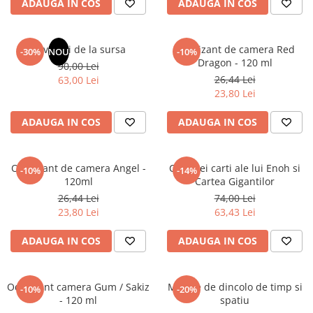
ADAUGA IN COS
ADAUGA IN COS
Elevi de 10 plus
Lecturi Scolare
Revelatii de la sursa
Odorizant de camera Red
-30%
NOU
-10%
Lumea Copilariei
Dragon - 120 ml
90,00 Lei
Ma pregatesc pentru scoala
26,44 Lei
63,00 Lei
23,80 Lei
Manuale - Carte Scolara
Clasa a II-a
ADAUGA IN COS
ADAUGA IN COS
Clasa a III-a
Clasa a IV-a
Odorizant de camera Angel -
Cele trei carti ale lui Enoh si
-10%
-14%
Clasa a V-a
120ml
Cartea Gigantilor
Clasa a VI-a
26,44 Lei
74,00 Lei
Clasa a VII-a
23,80 Lei
63,43 Lei
Clasa a VIII-a
ADAUGA IN COS
ADAUGA IN COS
Clasa I
Clasa pregatitoare
Limbi Straine
Odorizant camera Gum / Sakiz
Mesaje de dincolo de timp si
-10%
-20%
- 120 ml
spatiu
Povesti