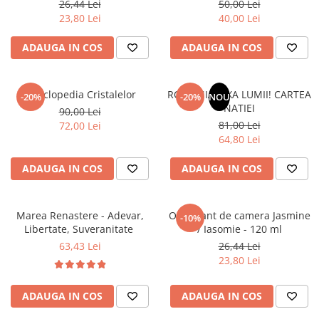
26,44 Lei
50,00 Lei
Povesti ilustrate
23,80 Lei
40,00 Lei
Povesti - Basme - Legende
ADAUGA IN COS
ADAUGA IN COS
Realitatea Augmentata
Religie pentru copii
ScienceConnection
Enciclopedia Cristalelor
ROMANIA, AXA LUMII! CARTEA
-20%
-20%
NOU
NATIEI
90,00 Lei
TP ROLL
81,00 Lei
72,00 Lei
64,80 Lei
ADAUGA IN COS
ADAUGA IN COS
Marea Renastere - Adevar,
Odorizant de camera Jasmine
-10%
Libertate, Suveranitate
/ Iasomie - 120 ml
63,43 Lei
26,44 Lei
23,80 Lei
ADAUGA IN COS
ADAUGA IN COS