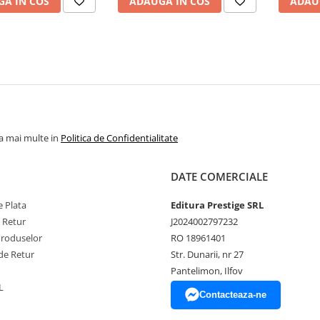
A IN COS
ADAUGA IN COS
ADAU
la mai multe in
Politica de Confidentialitate
DATE COMERCIALE
 Plata
Editura Prestige SRL
e Retur
J2024002797232
Produselor
RO 18961401
de Retur
Str. Dunarii, nr 27
Pantelimon, Ilfov
L
Contacteaza-ne