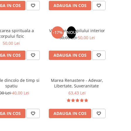
GA IN COS
ADAUGA IN COS
carea spirituala a
Vindecarea copilului interior
-17%
NOU
corpului fizic
60,00 Lei
50,00 Lei
50,00 Lei
GA IN COS
ADAUGA IN COS
e dincolo de timp si
Marea Renastere - Adevar,
spatiu
Libertate, Suveranitate
00 Lei
40,00 Lei
63,43 Lei
GA IN COS
ADAUGA IN COS