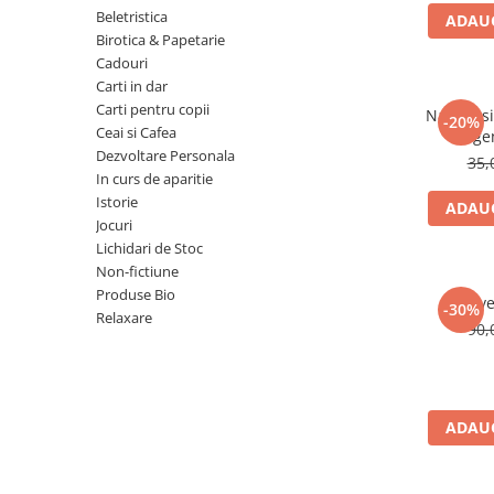
Numerologie
Beletristica
ADAUG
Birotica & Papetarie
Paranormal
Cadouri
Parapsihologie
Carti in dar
Carti pentru copii
Ramtha
Natura si 
-20%
Ceai si Cafea
lege
Audiobook
Dezvoltare Personala
35,
ReConnect
In curs de aparitie
Istorie
ADAUG
Religie
Jocuri
Crestinism
Lichidari de Stoc
Non-fictiune
ScienceConnection
Produse Bio
Reve
SelfConnect
-30%
Relaxare
90,
SelfHealing
Vindecare Spirituala
Sanatate
ADAUG
Diete
Gastronomik