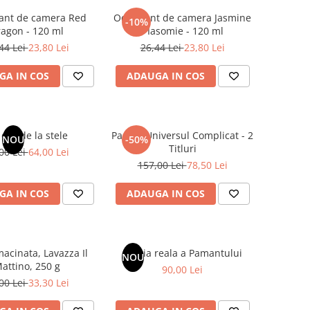
ant de camera Red
Odorizant de camera Jasmine
-10%
agon - 120 ml
/ Iasomie - 120 ml
44 Lei
23,80 Lei
26,44 Lei
23,80 Lei
GA IN COS
ADAUGA IN COS
dar de la stele
Pachet Universul Complicat - 2
NOU
-50%
Titluri
00 Lei
64,00 Lei
157,00 Lei
78,50 Lei
GA IN COS
ADAUGA IN COS
acinata, Lavazza Il
Istoria reala a Pamantului
NOU
attino, 250 g
90,00 Lei
00 Lei
33,30 Lei