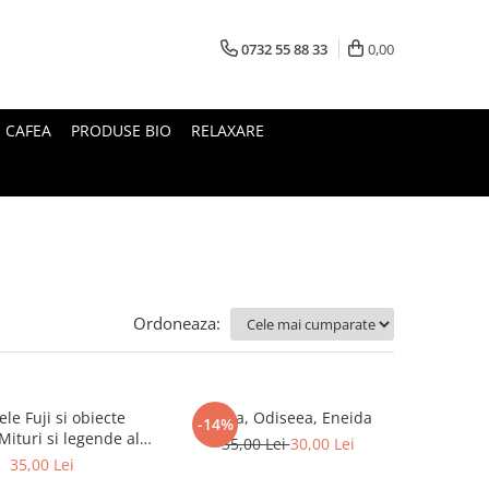
0732 55 88 33
0,00
I CAFEA
PRODUSE BIO
RELAXARE
Ordoneaza:
le Fuji si obiecte
Iliada, Odiseea, Eneida
-14%
35,00 Lei
30,00 Lei
Japoniei
35,00 Lei