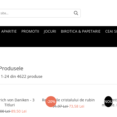
 APARITIE
PROMOTII
JOCURI
BIROTICA & PAPETARIE
CEAI S
Produsele
1-
24
din
4622
produse
rich von Daniken - 3
Revelatiile cristalului de rubin
Munte
-20%
NOU
Titluri
magice. Mituri si legende ale
91,97 Lei
73,58 Lei
00 Lei
89,50 Lei