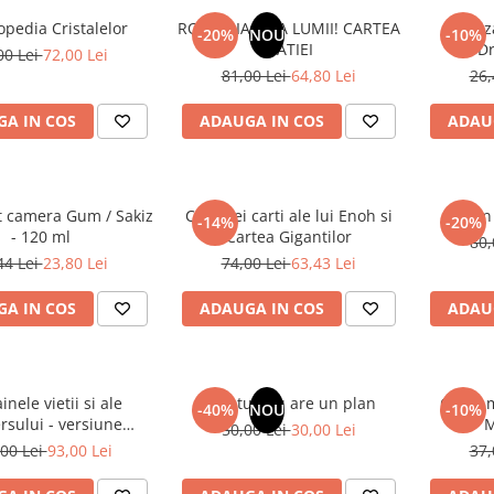
opedia Cristalelor
ROMANIA, AXA LUMII! CARTEA
Odoriz
-20%
NOU
-10%
NATIEI
Dr
00 Lei
72,00 Lei
81,00 Lei
64,80 Lei
26,
A IN COS
ADAUGA IN COS
ADAU
t camera Gum / Sakiz
Cele trei carti ale lui Enoh si
Un 
-14%
-20%
- 120 ml
Cartea Gigantilor
80,
44 Lei
23,80 Lei
74,00 Lei
63,43 Lei
A IN COS
ADAUGA IN COS
ADAU
inele vietii si ale
Sufletul tau are un plan
Cafea m
-40%
NOU
-10%
rsului - versiune
M
50,00 Lei
30,00 Lei
 din 1939. Volumele I-
00 Lei
93,00 Lei
37,
III.