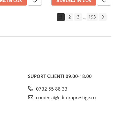
GA IN COS
ADAUGA IN COS
1
2
3
193
...
SUPORT CLIENTI
09.00-18.00
0732 55 88 33
comenzi@edituraprestige.ro