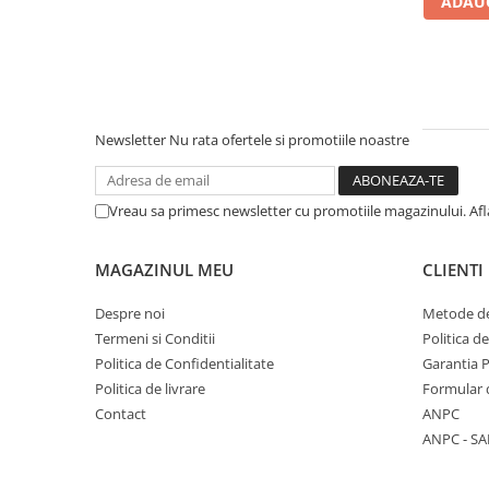
ADAUG
Literatura Romana
Literatura Universala
Poezie
Romane de dragoste, Carti
romantice
Newsletter
Nu rata ofertele si promotiile noastre
Senzatii/Dragoste
Senzatii/Erotic
Vreau sa primesc newsletter cu promotiile magazinului. Af
Senzatii/Suspans
Senzatii/Thriller
MAGAZINUL MEU
CLIENTI
SF & Fantasy
Despre noi
Metode de
Teatru
Termeni si Conditii
Politica d
Politica de Confidentialitate
Garantia 
Teens Book Club
Politica de livrare
Formular 
Umor
Contact
ANPC
Birotica & Papetarie
ANPC - SA
Adezivi si benzi adezive