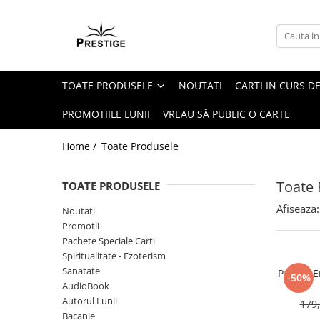
Toate Produsele
Noutati
TOATE PRODUSELE
NOUTATI
CARTI IN CURS DE
Promotii
Pachete Speciale Carti
PROMOTIILE LUNII
VREAU SĂ PUBLIC O CARTE
Spiritualitate - Ezoterism
Home /
Toate Produsele
AngelConnection
Arte Divinatorii
Toate 
TOATE PRODUSELE
Astrologie
Afiseaza:
Noutati
Chiromantie
Promotii
Dezvoltare Spirituala
Pachete Speciale Carti
Spiritualitate - Ezoterism
KidConnection
Sanatate
Pachet E
-50%
Minte Corp
AudioBook
Autorul Lunii
179,
New Illuminati Files
Bacanie