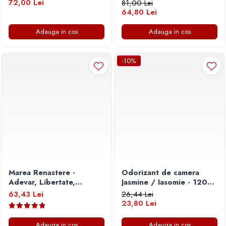
72,00 Lei
81,00 Lei
64,80 Lei
Adauga in cos
Adauga in cos
-10%
Marea Renastere -
Odorizant de camera
Adevar, Libertate,
Jasmine / Iasomie - 120
Suveranitate
ml
63,43 Lei
26,44 Lei
23,80 Lei
Adauga in cos
Adauga in cos