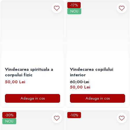
Povesti ilustrate
-17%
NOU
Povesti - Basme - Legende
Realitatea Augmentata
Religie pentru copii
ScienceConnection
TP ROLL
Vindecarea spirituala a
Vindecarea copilului
corpului fizic
interior
50,00 Lei
60,00 Lei
50,00 Lei
Adauga in cos
Adauga in cos
-30%
-10%
NOU