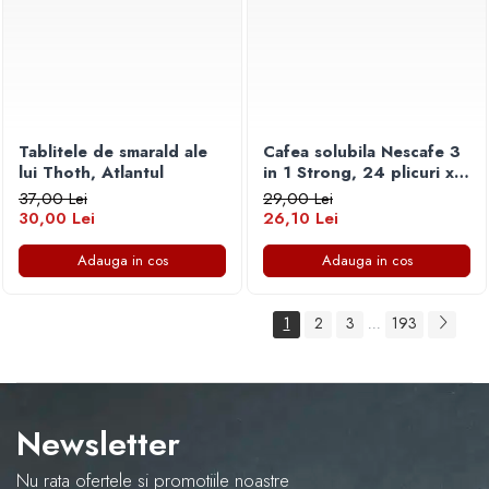
Tablitele de smarald ale
Cafea solubila Nescafe 3
lui Thoth, Atlantul
in 1 Strong, 24 plicuri x
15 g
37,00 Lei
29,00 Lei
30,00 Lei
26,10 Lei
Adauga in cos
Adauga in cos
1
2
3
193
...
Newsletter
Nu rata ofertele si promotiile noastre