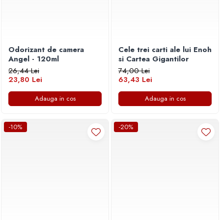
Odorizant de camera
Cele trei carti ale lui Enoh
Angel - 120ml
si Cartea Gigantilor
26,44 Lei
74,00 Lei
23,80 Lei
63,43 Lei
Adauga in cos
Adauga in cos
-10%
-20%