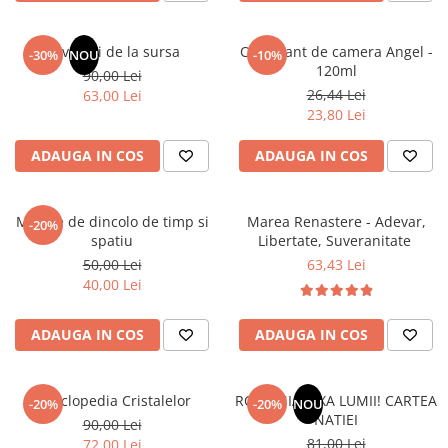
Masaj
MedConnect
Revelatii de la sursa
Odorizant de camera Angel -
-30%
NOU
-10%
120ml
Medicina & Farmacie
90,00 Lei
26,44 Lei
63,00 Lei
Medicina Pentru Toti
23,80 Lei
SealfHealing
ADAUGA IN COS
ADAUGA IN COS
Sport
Starea de bine
Mesaje de dincolo de timp si
Marea Renastere - Adevar,
-20%
Terapii Alternative
spatiu
Libertate, Suveranitate
AudioBook
50,00 Lei
63,43 Lei
40,00 Lei
Beletristica
Biografii, Memorii, Jurnale
ADAUGA IN COS
ADAUGA IN COS
Carti erotice
Carti pentru Adolescenti, Young
Adult
Enciclopedia Cristalelor
ROMANIA, AXA LUMII! CARTEA
-20%
-20%
NOU
NATIEI
90,00 Lei
Crime, Thriller, Mistery
81,00 Lei
72,00 Lei