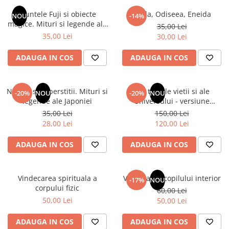
Numerologie
Muntele Fuji si obiecte
Iliada, Odiseea, Eneida
NOU
-14%
Paranormal
magice. Mituri si legende ale
35,00 Lei
Japoniei
35,00 Lei
30,00 Lei
Parapsihologie
Ramtha
ADAUGA IN COS
ADAUGA IN COS
Audiobook
ReConnect
Natura si superstitii. Mituri si
Din tainele vietii si ale
-20%
NOU
-20%
NOU
Religie
legende ale Japoniei
Universului - versiune
originala din 1939. Volumele I-
35,00 Lei
150,00 Lei
Crestinism
III. Cutie de colectie -Scarlat
28,00 Lei
120,00 Lei
ScienceConnection
Demetrescu
SelfConnect
ADAUGA IN COS
ADAUGA IN COS
SelfHealing
Vindecare Spirituala
Vindecarea spirituala a
Vindecarea copilului interior
-17%
NOU
corpului fizic
60,00 Lei
Sanatate
50,00 Lei
50,00 Lei
Diete
Gastronomik
ADAUGA IN COS
ADAUGA IN COS