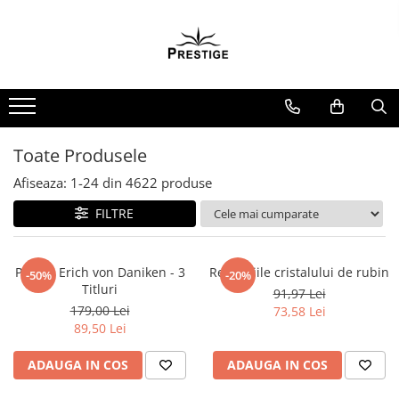
Toate Produsele
Noutati
Promotii
Pachete Speciale Carti
Toate Produsele
Spiritualitate - Ezoterism
Afiseaza:
1-
24
din
4622
produse
AngelConnection
FILTRE
Arte Divinatorii
Astrologie
Chiromantie
Pachet Erich von Daniken - 3
Revelatiile cristalului de rubin
-50%
-20%
Titluri
91,97 Lei
Dezvoltare Spirituala
179,00 Lei
73,58 Lei
KidConnection
89,50 Lei
Minte Corp
ADAUGA IN COS
ADAUGA IN COS
New Illuminati Files