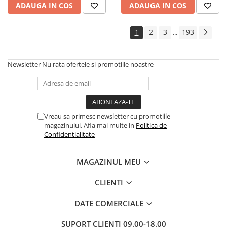
ADAUGA IN COS
ADAUGA IN COS
Cadouri
Carti in dar
1
2
3
193
...
Carti pentru copii
Beletristica
Newsletter
Nu rata ofertele si promotiile noastre
Literatura Romana
Literatura Universala
Poezie
SF & Fantasy
Vreau sa primesc newsletter cu promotiile
Carte Prescolara, Joc
magazinului. Afla mai multe in
Politica de
Confidentialitate
Carti cartonate
Descopera lumea
MAGAZINUL MEU
Descopera si invata
Din ograda
CLIENTI
Povesti pe roti
DATE COMERCIALE
Primele notiuni
Carti de colorat
SUPORT CLIENTI
09.00-18.00