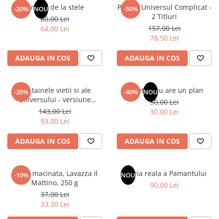
Articole Birotica
Un dar de la stele
Pachet Universul Complicat -
-20%
NOU
-50%
2 Titluri
80,00 Lei
Accesorii Arhivare
157,00 Lei
64,00 Lei
Calculator
78,50 Lei
Hartie si Accesorii
ADAUGA IN COS
ADAUGA IN COS
Instrumente de scris
Organizare si Arhivare
Seturi birotica
Din tainele vietii si ale
Sufletul tau are un plan
-35%
-40%
NOU
Articole scolare
Universului - versiune
50,00 Lei
originala din 1939. Volumele I-
143,00 Lei
Arta
30,00 Lei
III.
93,00 Lei
Caiete si Carnetele scolare
Coperti, Mape, Etichete
ADAUGA IN COS
ADAUGA IN COS
Ghiozdane si Penare scolare
Instrumente de scris
Cafea macinata, Lavazza Il
Istoria reala a Pamantului
Instrumente si Truse Geometrie
-10%
NOU
Mattino, 250 g
90,00 Lei
Seturi scolare
37,00 Lei
Calculator
33,30 Lei
Consumabile & Accesorii