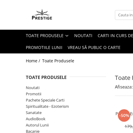
Toate Produsele
Noutati
TOATE PRODUSELE
NOUTATI
CARTI IN CURS DE
Promotii
Pachete Speciale Carti
PROMOTIILE LUNII
VREAU SĂ PUBLIC O CARTE
Spiritualitate - Ezoterism
Home /
Toate Produsele
AngelConnection
Arte Divinatorii
Toate 
TOATE PRODUSELE
Astrologie
Afiseaza:
Noutati
Chiromantie
Promotii
Dezvoltare Spirituala
Pachete Speciale Carti
Spiritualitate - Ezoterism
KidConnection
Sanatate
Pachet E
-50%
Minte Corp
AudioBook
Autorul Lunii
179,
New Illuminati Files
Bacanie