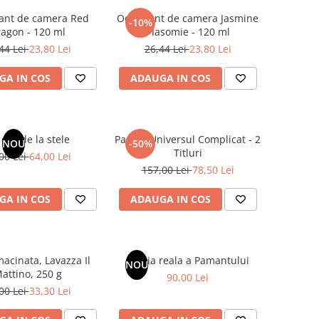
ant de camera Red
Odorizant de camera Jasmine
-10%
agon - 120 ml
/ Iasomie - 120 ml
44 Lei
23,80 Lei
26,44 Lei
23,80 Lei
GA IN COS
ADAUGA IN COS
dar de la stele
Pachet Universul Complicat - 2
NOU
-50%
Titluri
00 Lei
64,00 Lei
157,00 Lei
78,50 Lei
GA IN COS
ADAUGA IN COS
acinata, Lavazza Il
Istoria reala a Pamantului
NOU
attino, 250 g
90,00 Lei
00 Lei
33,30 Lei