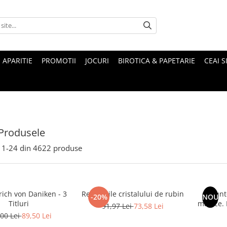
 APARITIE
PROMOTII
JOCURI
BIROTICA & PAPETARIE
CEAI S
Produsele
1-
24
din
4622
produse
rich von Daniken - 3
Revelatiile cristalului de rubin
Munte
-20%
NOU
Titluri
magice. Mituri si legende ale
91,97 Lei
73,58 Lei
00 Lei
89,50 Lei