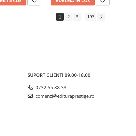
GA IN COS
ADAUGA IN COS
1
2
3
193
...
SUPORT CLIENTI
09.00-18.00
0732 55 88 33
comenzi@edituraprestige.ro