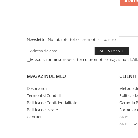
ADAUG
Literatura Romana
Literatura Universala
Poezie
Romane de dragoste, Carti
romantice
Newsletter
Nu rata ofertele si promotiile noastre
Senzatii/Dragoste
Senzatii/Erotic
Vreau sa primesc newsletter cu promotiile magazinului. Af
Senzatii/Suspans
Senzatii/Thriller
MAGAZINUL MEU
CLIENTI
SF & Fantasy
Despre noi
Metode de
Teatru
Termeni si Conditii
Politica d
Politica de Confidentialitate
Garantia 
Teens Book Club
Politica de livrare
Formular 
Umor
Contact
ANPC
Birotica & Papetarie
ANPC - SA
Adezivi si benzi adezive