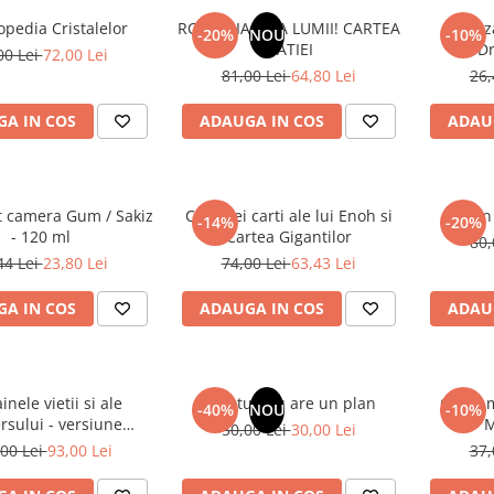
opedia Cristalelor
ROMANIA, AXA LUMII! CARTEA
Odoriz
-20%
NOU
-10%
NATIEI
Dr
00 Lei
72,00 Lei
81,00 Lei
64,80 Lei
26,
A IN COS
ADAUGA IN COS
ADAU
t camera Gum / Sakiz
Cele trei carti ale lui Enoh si
Un 
-14%
-20%
- 120 ml
Cartea Gigantilor
80,
44 Lei
23,80 Lei
74,00 Lei
63,43 Lei
A IN COS
ADAUGA IN COS
ADAU
inele vietii si ale
Sufletul tau are un plan
Cafea m
-40%
NOU
-10%
rsului - versiune
M
50,00 Lei
30,00 Lei
 din 1939. Volumele I-
00 Lei
93,00 Lei
37,
III.