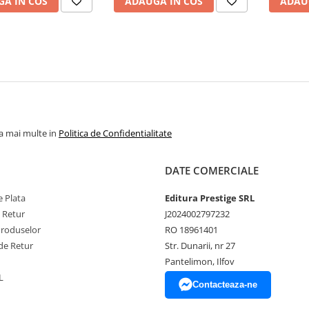
A IN COS
ADAUGA IN COS
ADAU
la mai multe in
Politica de Confidentialitate
DATE COMERCIALE
 Plata
Editura Prestige SRL
e Retur
J2024002797232
Produselor
RO 18961401
de Retur
Str. Dunarii, nr 27
Pantelimon, Ilfov
L
Contacteaza-ne