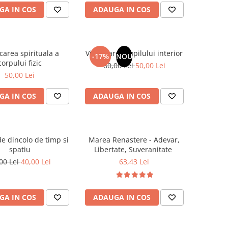
GA IN COS
ADAUGA IN COS
carea spirituala a
Vindecarea copilului interior
-17%
NOU
corpului fizic
60,00 Lei
50,00 Lei
50,00 Lei
GA IN COS
ADAUGA IN COS
e dincolo de timp si
Marea Renastere - Adevar,
spatiu
Libertate, Suveranitate
00 Lei
40,00 Lei
63,43 Lei
GA IN COS
ADAUGA IN COS