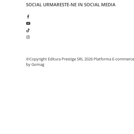
Articole Birotica
SOCIAL
URMARESTE-NE IN SOCIAL MEDIA
Accesorii Arhivare
Calculator
Hartie si Accesorii
Instrumente de scris
Organizare si Arhivare
Seturi birotica
Articole scolare
©Copyright Editura Prestige SRL 2026
Platforma E-commerc
by Gomag
Arta
Caiete si Carnetele scolare
Coperti, Mape, Etichete
Ghiozdane si Penare scolare
Instrumente de scris
Instrumente si Truse Geometrie
Seturi scolare
Calculator
Consumabile & Accesorii