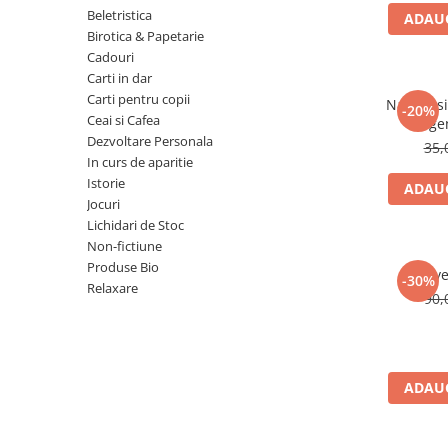
Numerologie
Beletristica
ADAUG
Birotica & Papetarie
Paranormal
Cadouri
Parapsihologie
Carti in dar
Carti pentru copii
Ramtha
Natura si 
-20%
Ceai si Cafea
lege
Audiobook
Dezvoltare Personala
35,
ReConnect
In curs de aparitie
Istorie
ADAUG
Religie
Jocuri
Crestinism
Lichidari de Stoc
Non-fictiune
ScienceConnection
Produse Bio
Reve
SelfConnect
-30%
Relaxare
90,
SelfHealing
Vindecare Spirituala
Sanatate
ADAUG
Diete
Gastronomik