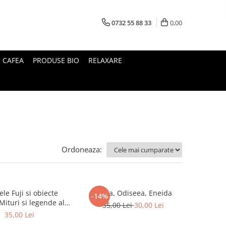
0732 55 88 33
0,00
I CAFEA
PRODUSE BIO
RELAXARE
Ordoneaza:
le Fuji si obiecte
Iliada, Odiseea, Eneida
-14%
35,00 Lei
30,00 Lei
Japoniei
35,00 Lei