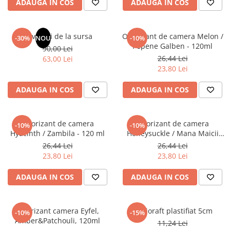
ADAUGA IN COS
ADAUGA IN COS
Masaj
MedConnect
Revelatii de la sursa
Odorizant de camera Melon /
-30%
NOU
-10%
Medicina & Farmacie
Pepene Galben - 120ml
90,00 Lei
Medicina Pentru Toti
26,44 Lei
63,00 Lei
23,80 Lei
SealfHealing
Sport
ADAUGA IN COS
ADAUGA IN COS
Starea de bine
Terapii Alternative
Odorizant de camera
Odorizant de camera
-10%
-10%
Hyacinth / Zambila - 120 ml
Honeysuckle / Mana Maicii
AudioBook
Domnului - 120 ml
26,44 Lei
26,44 Lei
Beletristica
23,80 Lei
23,80 Lei
Biografii, Memorii, Jurnale
Carti erotice
ADAUGA IN COS
ADAUGA IN COS
Carti pentru Adolescenti, Young
Adult
Odorizant camera Eyfel,
Biblioraft plastifiat 5cm
-10%
-15%
Crime, Thriller, Mistery
Amber&Patchouli, 120ml
11,24 Lei