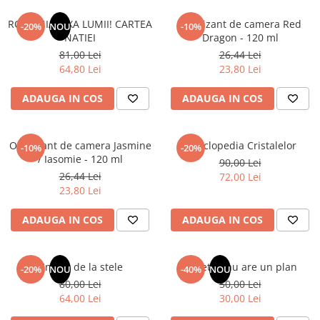
Articole Birotica
ROMANIA, AXA LUMII! CARTEA
Odorizant de camera Red
-20%
NOU
-10%
Accesorii Arhivare
NATIEI
Dragon - 120 ml
Calculator
81,00 Lei
26,44 Lei
Hartie si Accesorii
64,80 Lei
23,80 Lei
Instrumente de scris
ADAUGA IN COS
ADAUGA IN COS
Organizare si Arhivare
Seturi birotica
Articole scolare
Odorizant de camera Jasmine
Enciclopedia Cristalelor
-10%
-20%
/ Iasomie - 120 ml
90,00 Lei
Arta
26,44 Lei
72,00 Lei
Caiete si Carnetele scolare
23,80 Lei
Coperti, Mape, Etichete
Ghiozdane si Penare scolare
ADAUGA IN COS
ADAUGA IN COS
Instrumente de scris
Instrumente si Truse Geometrie
Un dar de la stele
Sufletul tau are un plan
-20%
NOU
-40%
NOU
Seturi scolare
80,00 Lei
50,00 Lei
Calculator
64,00 Lei
30,00 Lei
Consumabile & Accesorii