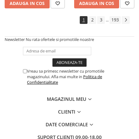
ADAUGA IN COS
ADAUGA IN COS
Cadouri
Carti in dar
1
2
3
193
...
Carti pentru copii
Beletristica
Newsletter
Nu rata ofertele si promotiile noastre
Literatura Romana
Literatura Universala
Poezie
SF & Fantasy
Vreau sa primesc newsletter cu promotiile
Carte Prescolara, Joc
magazinului. Afla mai multe in
Politica de
Confidentialitate
Carti cartonate
Descopera lumea
MAGAZINUL MEU
Descopera si invata
Din ograda
CLIENTI
Povesti pe roti
DATE COMERCIALE
Primele notiuni
Carti de colorat
SUPORT CLIENTI
09.00-18.00