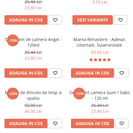
26,44 Lei
9,55 Lei
Literatura Romana
23,80 Lei
Literatura Universala
ADAUGA IN COS
VEZI VARIANTE
Poezie
Romane de dragoste, Carti
romantice
Odorizant de camera Angel -
Marea Renastere - Adevar,
-10%
120ml
Libertate, Suveranitate
Senzatii/Dragoste
26,44 Lei
63,43 Lei
Senzatii/Erotic
23,80 Lei
Senzatii/Suspans
ADAUGA IN COS
ADAUGA IN COS
Senzatii/Thriller
SF & Fantasy
Teatru
Mesaje de dincolo de timp si
Odorizant camera Gum / Sakiz
-20%
-10%
spatiu
- 120 ml
Teens Book Club
50,00 Lei
26,44 Lei
Umor
40,00 Lei
23,80 Lei
Birotica & Papetarie
ADAUGA IN COS
ADAUGA IN COS
Adezivi si benzi adezive