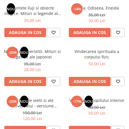
Numerologie
Muntele Fuji si obiecte
Iliada, Odiseea, Eneida
NOU
-14%
Paranormal
magice. Mituri si legende ale
35,00 Lei
Japoniei
35,00 Lei
30,00 Lei
Parapsihologie
Ramtha
ADAUGA IN COS
ADAUGA IN COS
Audiobook
ReConnect
Natura si superstitii. Mituri si
Vindecarea spirituala a
-20%
NOU
Religie
legende ale Japoniei
corpului fizic
35,00 Lei
50,00 Lei
Crestinism
28,00 Lei
ScienceConnection
SelfConnect
ADAUGA IN COS
ADAUGA IN COS
SelfHealing
Vindecare Spirituala
Din tainele vietii si ale
Vindecarea copilului interior
-20%
NOU
-17%
NOU
Universului - versiune
60,00 Lei
Sanatate
originala din 1939. Volumele I-
150,00 Lei
50,00 Lei
Diete
III. Cutie de colectie -Scarlat
120,00 Lei
Demetrescu
Gastronomik