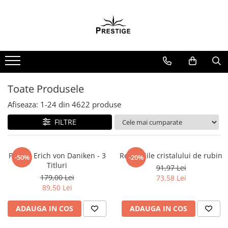
Toate Produsele
Noutati
Promotii
Pachete Speciale Carti
Toate Produsele
Spiritualitate - Ezoterism
Afiseaza:
1-
24
din
4622
produse
AngelConnection
FILTRE
Arte Divinatorii
Astrologie
Chiromantie
Pachet Erich von Daniken - 3
Revelatiile cristalului de rubin
-50%
-20%
Titluri
91,97 Lei
Dezvoltare Spirituala
179,00 Lei
73,58 Lei
KidConnection
89,50 Lei
Minte Corp
ADAUGA IN COS
ADAUGA IN COS
New Illuminati Files