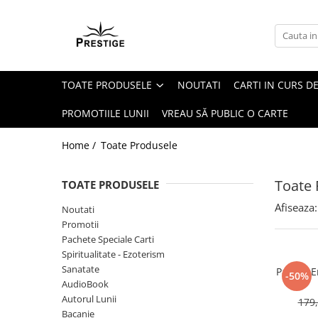
Toate Produsele
Noutati
TOATE PRODUSELE
NOUTATI
CARTI IN CURS DE
Promotii
Pachete Speciale Carti
PROMOTIILE LUNII
VREAU SĂ PUBLIC O CARTE
Spiritualitate - Ezoterism
Home /
Toate Produsele
AngelConnection
Arte Divinatorii
Toate 
TOATE PRODUSELE
Astrologie
Afiseaza:
Noutati
Chiromantie
Promotii
Dezvoltare Spirituala
Pachete Speciale Carti
Spiritualitate - Ezoterism
KidConnection
Sanatate
Pachet E
-50%
Minte Corp
AudioBook
Autorul Lunii
179,
New Illuminati Files
Bacanie