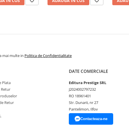
A IN COS
ADAUGA IN COS
ADAU
la mai multe in
Politica de Confidentialitate
DATE COMERCIALE
 Plata
Editura Prestige SRL
e Retur
J2024002797232
Produselor
RO 18961401
de Retur
Str. Dunarii, nr 27
Pantelimon, Ilfov
L
Contacteaza-ne