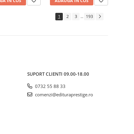
GA IN COS
ADAUGA IN COS
1
2
3
193
...
SUPORT CLIENTI
09.00-18.00
0732 55 88 33
comenzi@edituraprestige.ro