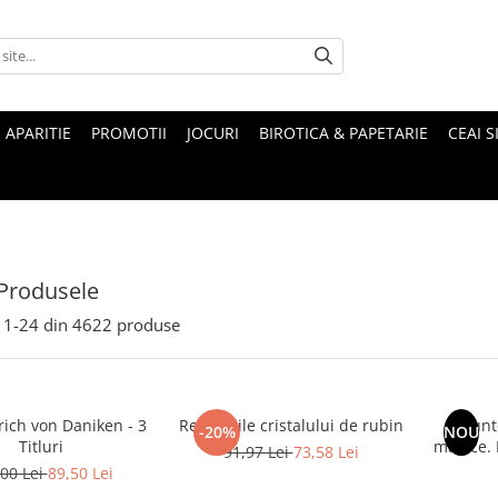
 APARITIE
PROMOTII
JOCURI
BIROTICA & PAPETARIE
CEAI S
Produsele
1-
24
din
4622
produse
rich von Daniken - 3
Revelatiile cristalului de rubin
Munte
-20%
NOU
Titluri
magice. Mituri si legende ale
91,97 Lei
73,58 Lei
00 Lei
89,50 Lei