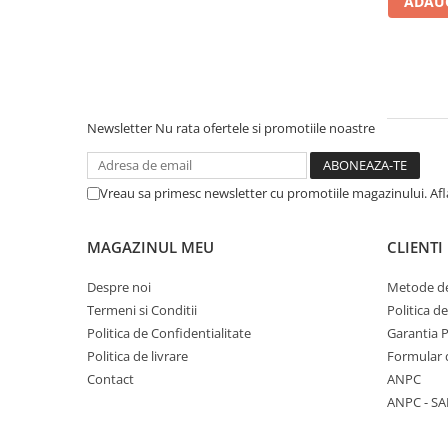
ADAUG
Literatura Romana
Literatura Universala
Poezie
Romane de dragoste, Carti
romantice
Newsletter
Nu rata ofertele si promotiile noastre
Senzatii/Dragoste
Senzatii/Erotic
Vreau sa primesc newsletter cu promotiile magazinului. Af
Senzatii/Suspans
Senzatii/Thriller
MAGAZINUL MEU
CLIENTI
SF & Fantasy
Despre noi
Metode de
Teatru
Termeni si Conditii
Politica d
Politica de Confidentialitate
Garantia 
Teens Book Club
Politica de livrare
Formular 
Umor
Contact
ANPC
Birotica & Papetarie
ANPC - SA
Adezivi si benzi adezive