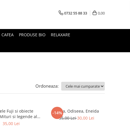
0732 55 88 33
0,00
I CAFEA
PRODUSE BIO
RELAXARE
Ordoneaza:
le Fuji si obiecte
Iliada, Odiseea, Eneida
-14%
35,00 Lei
30,00 Lei
Japoniei
35,00 Lei