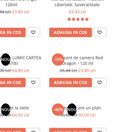
120ml
Libertate, Suveranitate
44 Lei
23,80 Lei
63,43 Lei
GA IN COS
ADAUGA IN COS
 AXA LUMII! CARTEA
Odorizant de camera Red
NOU
-10%
NATIEI
Dragon - 120 ml
00 Lei
64,80 Lei
26,44 Lei
23,80 Lei
GA IN COS
ADAUGA IN COS
dar de la stele
Sufletul tau are un plan
NOU
-40%
NOU
00 Lei
64,00 Lei
50,00 Lei
30,00 Lei