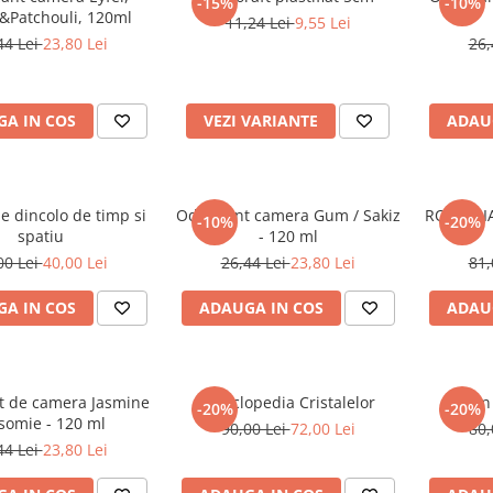
-15%
-10%
Patchouli, 120ml
11,24 Lei
9,55 Lei
44 Lei
23,80 Lei
26,
A IN COS
VEZI VARIANTE
ADAU
e dincolo de timp si
Odorizant camera Gum / Sakiz
ROMANIA,
-10%
-20%
spatiu
- 120 ml
00 Lei
40,00 Lei
26,44 Lei
23,80 Lei
81,
A IN COS
ADAUGA IN COS
ADAU
t de camera Jasmine
Enciclopedia Cristalelor
Un 
-20%
-20%
asomie - 120 ml
90,00 Lei
72,00 Lei
80,
44 Lei
23,80 Lei