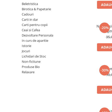
Numerologie
Beletristica
ADAUG
Birotica & Papetarie
Paranormal
Cadouri
Parapsihologie
Carti in dar
Carti pentru copii
Ramtha
Natura si 
-20%
Ceai si Cafea
lege
Audiobook
Dezvoltare Personala
35,
ReConnect
In curs de aparitie
Istorie
ADAUG
Religie
Jocuri
Crestinism
Lichidari de Stoc
Non-fictiune
ScienceConnection
Produse Bio
Reve
SelfConnect
-30%
Relaxare
90,
SelfHealing
Vindecare Spirituala
ADAUG
Sanatate
Diete
Gastronomik
Odoriz