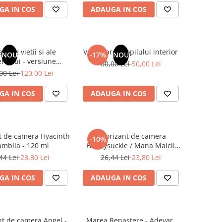
GA IN COS
ADAUGA IN COS
ainele vietii si ale
Vindecarea copilului interior
NOU
-17%
NOU
rsului - versiune
60,00 Lei
50,00 Lei
 din 1939. Volumele I-
00 Lei
120,00 Lei
e de colectie -Scarlat
Demetrescu
GA IN COS
ADAUGA IN COS
t de camera Hyacinth
Odorizant de camera
-10%
ambila - 120 ml
Honeysuckle / Mana Maicii
Domnului - 120 ml
44 Lei
23,80 Lei
26,44 Lei
23,80 Lei
GA IN COS
ADAUGA IN COS
t de camera Angel -
Marea Renastere - Adevar,