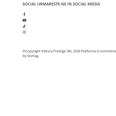
Articole Birotica
SOCIAL
URMARESTE-NE IN SOCIAL MEDIA
Accesorii Arhivare
Calculator
Hartie si Accesorii
Instrumente de scris
Organizare si Arhivare
Seturi birotica
Articole scolare
©Copyright Editura Prestige SRL 2026
Platforma E-commerc
by Gomag
Arta
Caiete si Carnetele scolare
Coperti, Mape, Etichete
Ghiozdane si Penare scolare
Instrumente de scris
Instrumente si Truse Geometrie
Seturi scolare
Calculator
Consumabile & Accesorii