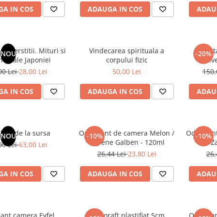
A IN COS
ADAUGA IN COS
ADAU
superstitii. Mituri si
Vindecarea spirituala a
Din t
NOU
-20%
nde ale Japoniei
corpului fizic
Unive
originala
00 Lei
28,00 Lei
50,00 Lei
150,
III. Cuti
A IN COS
ADAUGA IN COS
ADAU
latii de la sursa
Odorizant de camera Melon /
Odorizan
NOU
-10%
-10%
Pepene Galben - 120ml
/ Z
00 Lei
63,00 Lei
26,44 Lei
23,80 Lei
26,
A IN COS
ADAUGA IN COS
ADAU
ant camera Eyfel,
Biblioraft plastifiat 5cm
Odorizan