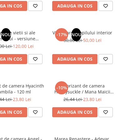
GA IN COS
ADAUGA IN COS
ainele vietii si ale
Vindecarea copilului interior
NOU
-17%
NOU
rsului - versiune
60,00 Lei
50,00 Lei
 din 1939. Volumele I-
00 Lei
120,00 Lei
e de colectie -Scarlat
Demetrescu
GA IN COS
ADAUGA IN COS
t de camera Hyacinth
Odorizant de camera
-10%
ambila - 120 ml
Honeysuckle / Mana Maicii
Domnului - 120 ml
44 Lei
23,80 Lei
26,44 Lei
23,80 Lei
GA IN COS
ADAUGA IN COS
t de camera Angel -
Marea Renastere - Adevar,