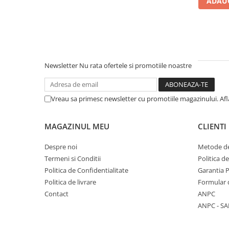
ADAUG
Literatura Romana
Literatura Universala
Poezie
Romane de dragoste, Carti
romantice
Newsletter
Nu rata ofertele si promotiile noastre
Senzatii/Dragoste
Senzatii/Erotic
Vreau sa primesc newsletter cu promotiile magazinului. Af
Senzatii/Suspans
Senzatii/Thriller
MAGAZINUL MEU
CLIENTI
SF & Fantasy
Despre noi
Metode de
Teatru
Termeni si Conditii
Politica d
Politica de Confidentialitate
Garantia 
Teens Book Club
Politica de livrare
Formular 
Umor
Contact
ANPC
Birotica & Papetarie
ANPC - SA
Adezivi si benzi adezive