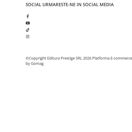
Articole Birotica
SOCIAL
URMARESTE-NE IN SOCIAL MEDIA
Accesorii Arhivare
Calculator
Hartie si Accesorii
Instrumente de scris
Organizare si Arhivare
Seturi birotica
Articole scolare
©Copyright Editura Prestige SRL 2026
Platforma E-commerc
by Gomag
Arta
Caiete si Carnetele scolare
Coperti, Mape, Etichete
Ghiozdane si Penare scolare
Instrumente de scris
Instrumente si Truse Geometrie
Seturi scolare
Calculator
Consumabile & Accesorii