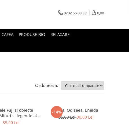
0732 55 88 33
0,00
I CAFEA
PRODUSE BIO
RELAXARE
Ordoneaza:
le Fuji si obiecte
Iliada, Odiseea, Eneida
-14%
35,00 Lei
30,00 Lei
Japoniei
35,00 Lei