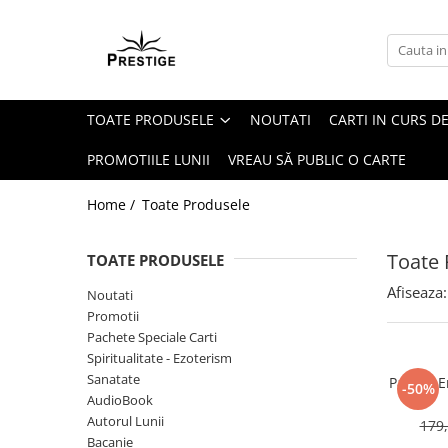
Toate Produsele
Noutati
TOATE PRODUSELE
NOUTATI
CARTI IN CURS DE
Promotii
Pachete Speciale Carti
PROMOTIILE LUNII
VREAU SĂ PUBLIC O CARTE
Spiritualitate - Ezoterism
Home /
Toate Produsele
AngelConnection
Arte Divinatorii
Toate 
TOATE PRODUSELE
Astrologie
Afiseaza:
Noutati
Chiromantie
Promotii
Dezvoltare Spirituala
Pachete Speciale Carti
Spiritualitate - Ezoterism
KidConnection
Sanatate
Pachet E
-50%
Minte Corp
AudioBook
Autorul Lunii
179,
New Illuminati Files
Bacanie