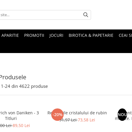
 APARITIE
PROMOTII
JOCURI
BIROTICA & PAPETARIE
CEAI S
Produsele
1-
24
din
4622
produse
rich von Daniken - 3
Revelatiile cristalului de rubin
Munte
-20%
NOU
Titluri
magice. Mituri si legende ale
91,97 Lei
73,58 Lei
00 Lei
89,50 Lei