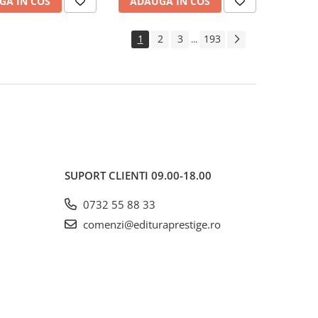
GA IN COS
ADAUGA IN COS
1
2
3
193
...
SUPORT CLIENTI
09.00-18.00
0732 55 88 33
comenzi@edituraprestige.ro