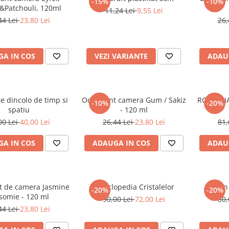
-15%
-10%
Patchouli, 120ml
11,24 Lei
9,55 Lei
44 Lei
23,80 Lei
26,
A IN COS
VEZI VARIANTE
ADAU
e dincolo de timp si
Odorizant camera Gum / Sakiz
ROMANIA,
-10%
-20%
spatiu
- 120 ml
00 Lei
40,00 Lei
26,44 Lei
23,80 Lei
81,
A IN COS
ADAUGA IN COS
ADAU
t de camera Jasmine
Enciclopedia Cristalelor
Un 
-20%
-20%
asomie - 120 ml
90,00 Lei
72,00 Lei
80,
44 Lei
23,80 Lei