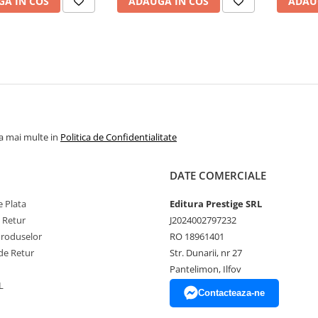
A IN COS
ADAUGA IN COS
ADAU
la mai multe in
Politica de Confidentialitate
DATE COMERCIALE
 Plata
Editura Prestige SRL
e Retur
J2024002797232
Produselor
RO 18961401
de Retur
Str. Dunarii, nr 27
Pantelimon, Ilfov
L
Contacteaza-ne