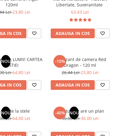
120ml
Libertate, Suveranitate
44 Lei
23,80 Lei
63,43 Lei
GA IN COS
ADAUGA IN COS
 AXA LUMII! CARTEA
Odorizant de camera Red
NOU
-10%
NATIEI
Dragon - 120 ml
00 Lei
64,80 Lei
26,44 Lei
23,80 Lei
GA IN COS
ADAUGA IN COS
dar de la stele
Sufletul tau are un plan
NOU
-40%
NOU
00 Lei
64,00 Lei
50,00 Lei
30,00 Lei