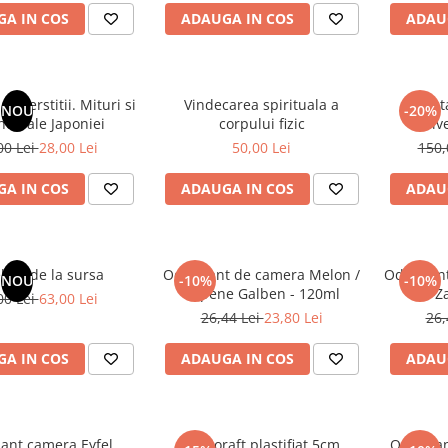
A IN COS
ADAUGA IN COS
ADAU
superstitii. Mituri si
Vindecarea spirituala a
Din t
NOU
-20%
nde ale Japoniei
corpului fizic
Unive
originala
00 Lei
28,00 Lei
50,00 Lei
150,
III. Cuti
A IN COS
ADAUGA IN COS
ADAU
latii de la sursa
Odorizant de camera Melon /
Odorizan
NOU
-10%
-10%
Pepene Galben - 120ml
/ Z
00 Lei
63,00 Lei
26,44 Lei
23,80 Lei
26,
A IN COS
ADAUGA IN COS
ADAU
ant camera Eyfel,
Biblioraft plastifiat 5cm
Odorizan