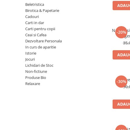
Numerologie
Beletristica
ADAUG
Birotica & Papetarie
Paranormal
Cadouri
Parapsihologie
Carti in dar
Carti pentru copii
Ramtha
Natura si 
-20%
Ceai si Cafea
lege
Audiobook
Dezvoltare Personala
35,
ReConnect
In curs de aparitie
Istorie
ADAUG
Religie
Jocuri
Crestinism
Lichidari de Stoc
Non-fictiune
ScienceConnection
Produse Bio
Reve
SelfConnect
-30%
Relaxare
90,
SelfHealing
Vindecare Spirituala
ADAUG
Sanatate
Diete
Gastronomik
Odoriz