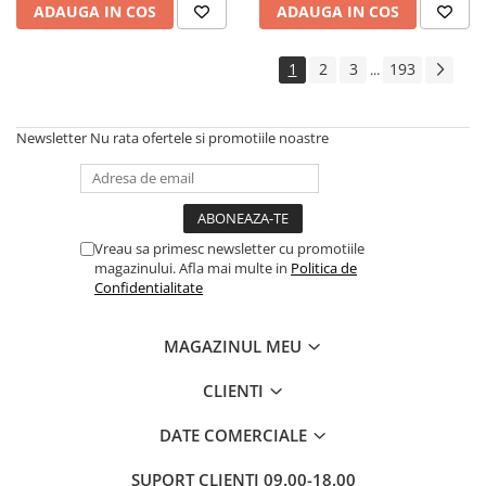
ADAUGA IN COS
ADAUGA IN COS
Cadouri
Carti in dar
1
2
3
193
...
Carti pentru copii
Beletristica
Newsletter
Nu rata ofertele si promotiile noastre
Literatura Romana
Literatura Universala
Poezie
SF & Fantasy
Vreau sa primesc newsletter cu promotiile
Carte Prescolara, Joc
magazinului. Afla mai multe in
Politica de
Confidentialitate
Carti cartonate
Descopera lumea
MAGAZINUL MEU
Descopera si invata
Din ograda
CLIENTI
Povesti pe roti
DATE COMERCIALE
Primele notiuni
Carti de colorat
SUPORT CLIENTI
09.00-18.00