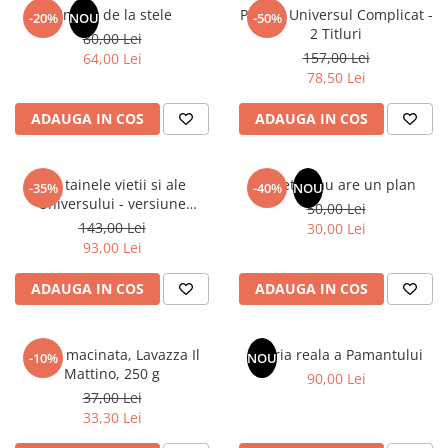
Articole Birotica
Un dar de la stele
Pachet Universul Complicat -
-20%
NOU
-50%
2 Titluri
80,00 Lei
Accesorii Arhivare
157,00 Lei
64,00 Lei
Calculator
78,50 Lei
Hartie si Accesorii
ADAUGA IN COS
ADAUGA IN COS
Instrumente de scris
Organizare si Arhivare
Seturi birotica
Din tainele vietii si ale
Sufletul tau are un plan
-35%
-40%
NOU
Articole scolare
Universului - versiune
50,00 Lei
originala din 1939. Volumele I-
143,00 Lei
Arta
30,00 Lei
III.
93,00 Lei
Caiete si Carnetele scolare
Coperti, Mape, Etichete
ADAUGA IN COS
ADAUGA IN COS
Ghiozdane si Penare scolare
Instrumente de scris
Cafea macinata, Lavazza Il
Istoria reala a Pamantului
Instrumente si Truse Geometrie
-10%
NOU
Mattino, 250 g
90,00 Lei
Seturi scolare
37,00 Lei
Calculator
33,30 Lei
Consumabile & Accesorii