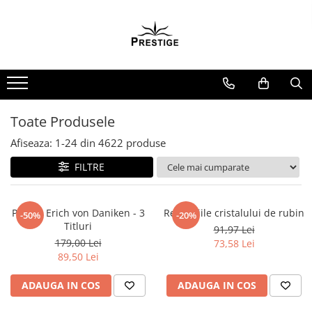
Toate Produsele
Noutati
Promotii
Pachete Speciale Carti
Toate Produsele
Spiritualitate - Ezoterism
Afiseaza:
1-
24
din
4622
produse
AngelConnection
FILTRE
Arte Divinatorii
Astrologie
Chiromantie
Pachet Erich von Daniken - 3
Revelatiile cristalului de rubin
-50%
-20%
Titluri
91,97 Lei
Dezvoltare Spirituala
179,00 Lei
73,58 Lei
KidConnection
89,50 Lei
Minte Corp
ADAUGA IN COS
ADAUGA IN COS
New Illuminati Files