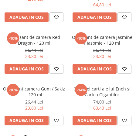
Literatura Romana
64,80 Lei
Literatura Universala
ADAUGA IN COS
ADAUGA IN COS
Poezie
Romane de dragoste, Carti
romantice
Odorizant de camera Red
Odorizant de camera Jasmine
-10%
-10%
Dragon - 120 ml
/ Iasomie - 120 ml
Senzatii/Dragoste
26,44 Lei
26,44 Lei
Senzatii/Erotic
23,80 Lei
23,80 Lei
Senzatii/Suspans
ADAUGA IN COS
ADAUGA IN COS
Senzatii/Thriller
SF & Fantasy
Odorizant camera Gum / Sakiz
Cele trei carti ale lui Enoh si
-10%
-14%
Teatru
- 120 ml
Cartea Gigantilor
26,44 Lei
74,00 Lei
Teens Book Club
23,80 Lei
63,43 Lei
Umor
ADAUGA IN COS
ADAUGA IN COS
Birotica & Papetarie
Adezivi si benzi adezive