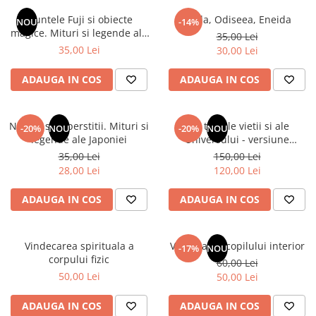
Numerologie
Muntele Fuji si obiecte
Iliada, Odiseea, Eneida
NOU
-14%
Paranormal
magice. Mituri si legende ale
35,00 Lei
Japoniei
35,00 Lei
30,00 Lei
Parapsihologie
Ramtha
ADAUGA IN COS
ADAUGA IN COS
Audiobook
ReConnect
Natura si superstitii. Mituri si
Din tainele vietii si ale
-20%
NOU
-20%
NOU
Religie
legende ale Japoniei
Universului - versiune
originala din 1939. Volumele I-
35,00 Lei
150,00 Lei
Crestinism
III. Cutie de colectie -Scarlat
28,00 Lei
120,00 Lei
ScienceConnection
Demetrescu
SelfConnect
ADAUGA IN COS
ADAUGA IN COS
SelfHealing
Vindecare Spirituala
Vindecarea spirituala a
Vindecarea copilului interior
-17%
NOU
corpului fizic
60,00 Lei
Sanatate
50,00 Lei
50,00 Lei
Diete
Gastronomik
ADAUGA IN COS
ADAUGA IN COS