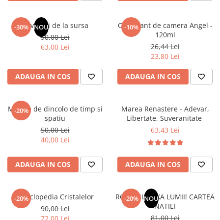
Masaj
MedConnect
Revelatii de la sursa
Odorizant de camera Angel -
-30%
NOU
-10%
120ml
Medicina & Farmacie
90,00 Lei
26,44 Lei
63,00 Lei
Medicina Pentru Toti
23,80 Lei
SealfHealing
ADAUGA IN COS
ADAUGA IN COS
Sport
Starea de bine
Mesaje de dincolo de timp si
Marea Renastere - Adevar,
-20%
Terapii Alternative
spatiu
Libertate, Suveranitate
AudioBook
50,00 Lei
63,43 Lei
40,00 Lei
Beletristica
Biografii, Memorii, Jurnale
ADAUGA IN COS
ADAUGA IN COS
Carti erotice
Carti pentru Adolescenti, Young
Adult
Enciclopedia Cristalelor
ROMANIA, AXA LUMII! CARTEA
-20%
-20%
NOU
NATIEI
90,00 Lei
Crime, Thriller, Mistery
81,00 Lei
72,00 Lei