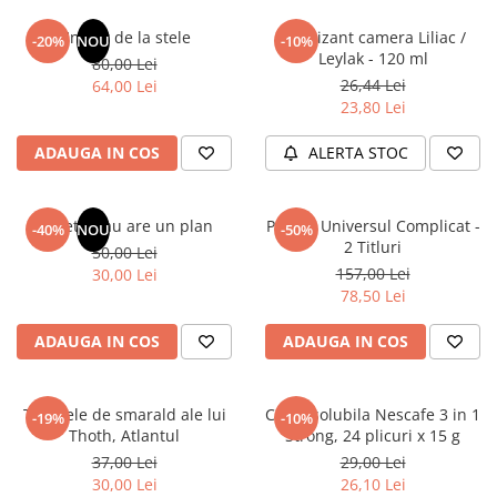
Un dar de la stele
Odorizant camera Liliac /
-20%
NOU
-10%
Leylak - 120 ml
80,00 Lei
26,44 Lei
64,00 Lei
23,80 Lei
ADAUGA IN COS
ALERTA STOC
Sufletul tau are un plan
Pachet Universul Complicat -
-40%
NOU
-50%
2 Titluri
50,00 Lei
157,00 Lei
30,00 Lei
78,50 Lei
ADAUGA IN COS
ADAUGA IN COS
Tablitele de smarald ale lui
Cafea solubila Nescafe 3 in 1
-19%
-10%
Thoth, Atlantul
Strong, 24 plicuri x 15 g
37,00 Lei
29,00 Lei
30,00 Lei
26,10 Lei