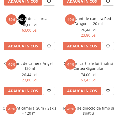
ADAUGA IN COS
ADAUGA IN COS
Elevi de 10 plus
Lecturi Scolare
Revelatii de la sursa
Odorizant de camera Red
-30%
NOU
-10%
Lumea Copilariei
Dragon - 120 ml
90,00 Lei
Ma pregatesc pentru scoala
26,44 Lei
63,00 Lei
23,80 Lei
Manuale - Carte Scolara
Clasa a II-a
ADAUGA IN COS
ADAUGA IN COS
Clasa a III-a
Clasa a IV-a
Odorizant de camera Angel -
Cele trei carti ale lui Enoh si
-10%
-14%
Clasa a V-a
120ml
Cartea Gigantilor
Clasa a VI-a
26,44 Lei
74,00 Lei
Clasa a VII-a
23,80 Lei
63,43 Lei
Clasa a VIII-a
ADAUGA IN COS
ADAUGA IN COS
Clasa I
Clasa pregatitoare
Limbi Straine
Odorizant camera Gum / Sakiz
Mesaje de dincolo de timp si
-10%
-20%
- 120 ml
spatiu
Povesti