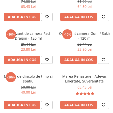
74,00 Lei
81,00 Lei
Literatura Romana
63,43 Lei
64,80 Lei
Literatura Universala
ADAUGA IN COS
ADAUGA IN COS
Poezie
Romane de dragoste, Carti
romantice
Odorizant de camera Red
Odorizant camera Gum / Sakiz
-10%
-10%
Dragon - 120 ml
- 120 ml
Senzatii/Dragoste
26,44 Lei
26,44 Lei
Senzatii/Erotic
23,80 Lei
23,80 Lei
Senzatii/Suspans
ADAUGA IN COS
ADAUGA IN COS
Senzatii/Thriller
SF & Fantasy
Mesaje de dincolo de timp si
Marea Renastere - Adevar,
-20%
Teatru
spatiu
Libertate, Suveranitate
Teens Book Club
50,00 Lei
63,43 Lei
40,00 Lei
Umor
Birotica & Papetarie
ADAUGA IN COS
ADAUGA IN COS
Adezivi si benzi adezive