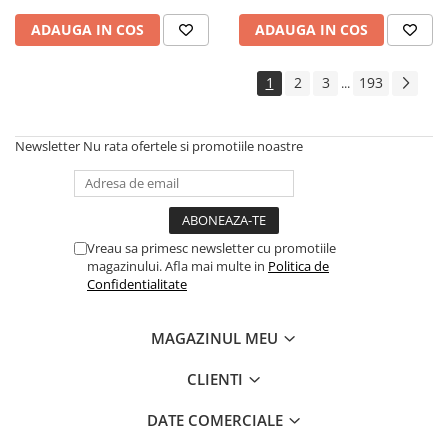
Cadouri
ADAUGA IN COS
ADAUGA IN COS
Carti in dar
Carti pentru copii
1
2
3
193
...
Beletristica
Literatura Romana
Newsletter
Nu rata ofertele si promotiile noastre
Literatura Universala
Poezie
SF & Fantasy
Carte Prescolara, Joc
Vreau sa primesc newsletter cu promotiile
magazinului. Afla mai multe in
Politica de
Carti cartonate
Confidentialitate
Descopera lumea
Descopera si invata
MAGAZINUL MEU
Din ograda
Povesti pe roti
CLIENTI
Primele notiuni
DATE COMERCIALE
Carti de colorat