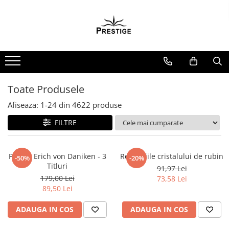
Toate Produsele
Noutati
Promotii
Pachete Speciale Carti
Toate Produsele
Spiritualitate - Ezoterism
Afiseaza:
1-
24
din
4622
produse
AngelConnection
FILTRE
Arte Divinatorii
Astrologie
Chiromantie
Pachet Erich von Daniken - 3
Revelatiile cristalului de rubin
-50%
-20%
Titluri
91,97 Lei
Dezvoltare Spirituala
179,00 Lei
73,58 Lei
KidConnection
89,50 Lei
Minte Corp
ADAUGA IN COS
ADAUGA IN COS
New Illuminati Files