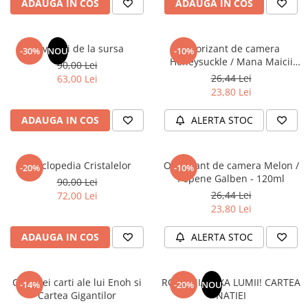
ADAUGA IN COS
ADAUGA IN COS
Masaj
MedConnect
Revelatii de la sursa
Odorizant de camera
-30%
NOU
-10%
Medicina & Farmacie
Honeysuckle / Mana Maicii
90,00 Lei
Medicina Pentru Toti
Domnului - 120 ml
26,44 Lei
63,00 Lei
23,80 Lei
SealfHealing
Sport
ADAUGA IN COS
ALERTA STOC
Starea de bine
Terapii Alternative
Enciclopedia Cristalelor
Odorizant de camera Melon /
-20%
-10%
Pepene Galben - 120ml
AudioBook
90,00 Lei
26,44 Lei
72,00 Lei
Beletristica
23,80 Lei
Biografii, Memorii, Jurnale
Carti erotice
ADAUGA IN COS
ALERTA STOC
Carti pentru Adolescenti, Young
Adult
Cele trei carti ale lui Enoh si
ROMANIA, AXA LUMII! CARTEA
-14%
-20%
NOU
Crime, Thriller, Mistery
Cartea Gigantilor
NATIEI