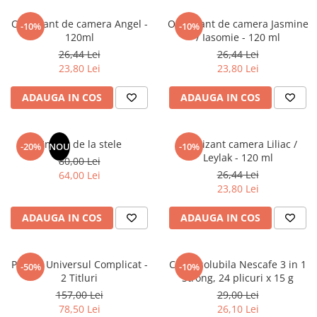
Articole Birotica
Odorizant de camera Angel -
Odorizant de camera Jasmine
-10%
-10%
Accesorii Arhivare
120ml
/ Iasomie - 120 ml
Calculator
26,44 Lei
26,44 Lei
Hartie si Accesorii
23,80 Lei
23,80 Lei
Instrumente de scris
ADAUGA IN COS
ADAUGA IN COS
Organizare si Arhivare
Seturi birotica
Articole scolare
Un dar de la stele
Odorizant camera Liliac /
-20%
NOU
-10%
Leylak - 120 ml
80,00 Lei
Arta
26,44 Lei
64,00 Lei
Caiete si Carnetele scolare
23,80 Lei
Coperti, Mape, Etichete
Ghiozdane si Penare scolare
ADAUGA IN COS
ADAUGA IN COS
Instrumente de scris
Instrumente si Truse Geometrie
Pachet Universul Complicat -
Cafea solubila Nescafe 3 in 1
-50%
-10%
Seturi scolare
2 Titluri
Strong, 24 plicuri x 15 g
Calculator
157,00 Lei
29,00 Lei
78,50 Lei
26,10 Lei
Consumabile & Accesorii