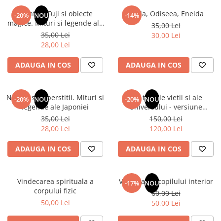
Numerologie
Muntele Fuji si obiecte
Iliada, Odiseea, Eneida
-20%
NOU
-14%
Paranormal
magice. Mituri si legende ale
35,00 Lei
Japoniei
35,00 Lei
30,00 Lei
Parapsihologie
28,00 Lei
Ramtha
ADAUGA IN COS
ADAUGA IN COS
Audiobook
ReConnect
Religie
Natura si superstitii. Mituri si
Din tainele vietii si ale
-20%
NOU
-20%
NOU
legende ale Japoniei
Universului - versiune
Crestinism
originala din 1939. Volumele I-
35,00 Lei
150,00 Lei
ScienceConnection
III. Cutie de colectie -Scarlat
28,00 Lei
120,00 Lei
Demetrescu
SelfConnect
ADAUGA IN COS
ADAUGA IN COS
SelfHealing
Vindecare Spirituala
Vindecarea spirituala a
Vindecarea copilului interior
-17%
NOU
Sanatate
corpului fizic
60,00 Lei
Diete
50,00 Lei
50,00 Lei
Gastronomik