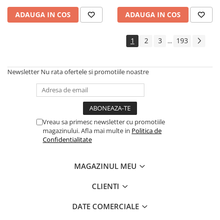
Cadouri
ADAUGA IN COS
ADAUGA IN COS
Carti in dar
Carti pentru copii
1
2
3
193
...
Beletristica
Literatura Romana
Newsletter
Nu rata ofertele si promotiile noastre
Literatura Universala
Poezie
SF & Fantasy
Carte Prescolara, Joc
Vreau sa primesc newsletter cu promotiile
magazinului. Afla mai multe in
Politica de
Carti cartonate
Confidentialitate
Descopera lumea
Descopera si invata
MAGAZINUL MEU
Din ograda
Povesti pe roti
CLIENTI
Primele notiuni
DATE COMERCIALE
Carti de colorat