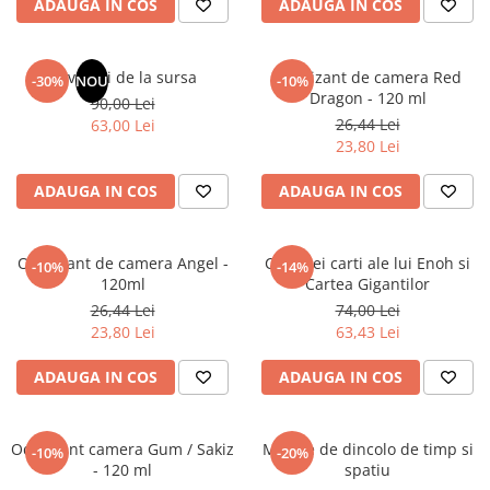
ADAUGA IN COS
ADAUGA IN COS
Masaj
MedConnect
Revelatii de la sursa
Odorizant de camera Red
-30%
NOU
-10%
Medicina & Farmacie
Dragon - 120 ml
90,00 Lei
Medicina Pentru Toti
26,44 Lei
63,00 Lei
23,80 Lei
SealfHealing
Sport
ADAUGA IN COS
ADAUGA IN COS
Starea de bine
Terapii Alternative
Odorizant de camera Angel -
Cele trei carti ale lui Enoh si
-10%
-14%
120ml
Cartea Gigantilor
AudioBook
26,44 Lei
74,00 Lei
Beletristica
23,80 Lei
63,43 Lei
Biografii, Memorii, Jurnale
Carti erotice
ADAUGA IN COS
ADAUGA IN COS
Carti pentru Adolescenti, Young
Adult
Odorizant camera Gum / Sakiz
Mesaje de dincolo de timp si
-10%
-20%
Crime, Thriller, Mistery
- 120 ml
spatiu