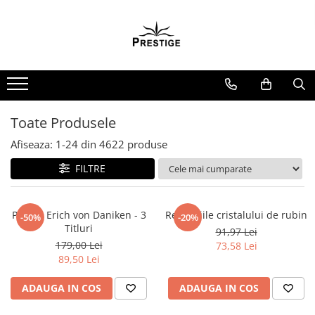
Toate Produsele
Noutati
Promotii
Pachete Speciale Carti
Toate Produsele
Spiritualitate - Ezoterism
Afiseaza:
1-
24
din
4622
produse
AngelConnection
FILTRE
Arte Divinatorii
Astrologie
Chiromantie
Pachet Erich von Daniken - 3
Revelatiile cristalului de rubin
-50%
-20%
Titluri
91,97 Lei
Dezvoltare Spirituala
179,00 Lei
73,58 Lei
KidConnection
89,50 Lei
Minte Corp
ADAUGA IN COS
ADAUGA IN COS
New Illuminati Files