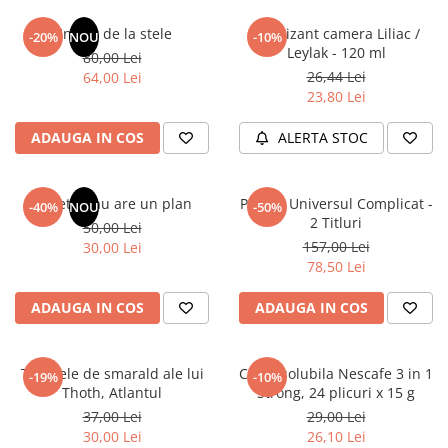
Articole Birotica
Un dar de la stele
Odorizant camera Liliac /
-20%
NOU
-10%
Accesorii Arhivare
Leylak - 120 ml
80,00 Lei
Calculator
26,44 Lei
64,00 Lei
Hartie si Accesorii
23,80 Lei
Instrumente de scris
ADAUGA IN COS
ALERTA STOC
Organizare si Arhivare
Seturi birotica
Articole scolare
Sufletul tau are un plan
Pachet Universul Complicat -
-40%
NOU
-50%
2 Titluri
50,00 Lei
Arta
157,00 Lei
30,00 Lei
Caiete si Carnetele scolare
78,50 Lei
Coperti, Mape, Etichete
Ghiozdane si Penare scolare
ADAUGA IN COS
ADAUGA IN COS
Instrumente de scris
Instrumente si Truse Geometrie
Tablitele de smarald ale lui
Cafea solubila Nescafe 3 in 1
-19%
-10%
Seturi scolare
Thoth, Atlantul
Strong, 24 plicuri x 15 g
Calculator
37,00 Lei
29,00 Lei
30,00 Lei
26,10 Lei
Consumabile & Accesorii