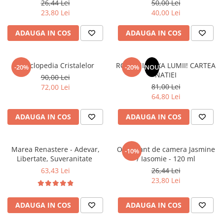
26,44 Lei
50,00 Lei
Literatura Romana
23,80 Lei
40,00 Lei
Literatura Universala
ADAUGA IN COS
ADAUGA IN COS
Poezie
Romane de dragoste, Carti
romantice
Enciclopedia Cristalelor
ROMANIA, AXA LUMII! CARTEA
-20%
-20%
NOU
NATIEI
Senzatii/Dragoste
90,00 Lei
81,00 Lei
72,00 Lei
Senzatii/Erotic
64,80 Lei
Senzatii/Suspans
ADAUGA IN COS
ADAUGA IN COS
Senzatii/Thriller
SF & Fantasy
Marea Renastere - Adevar,
Odorizant de camera Jasmine
-10%
Teatru
Libertate, Suveranitate
/ Iasomie - 120 ml
Teens Book Club
63,43 Lei
26,44 Lei
23,80 Lei
Umor
Birotica & Papetarie
ADAUGA IN COS
ADAUGA IN COS
Adezivi si benzi adezive