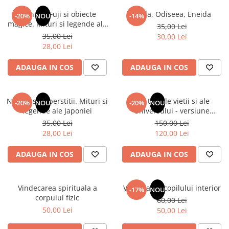
Numerologie
Muntele Fuji si obiecte
Iliada, Odiseea, Eneida
-20%
NOU
-14%
Paranormal
magice. Mituri si legende ale
35,00 Lei
Japoniei
35,00 Lei
30,00 Lei
Parapsihologie
28,00 Lei
Ramtha
ADAUGA IN COS
ADAUGA IN COS
Audiobook
ReConnect
Religie
Natura si superstitii. Mituri si
Din tainele vietii si ale
-20%
NOU
-20%
NOU
legende ale Japoniei
Universului - versiune
Crestinism
originala din 1939. Volumele I-
35,00 Lei
150,00 Lei
ScienceConnection
III. Cutie de colectie -Scarlat
28,00 Lei
120,00 Lei
Demetrescu
SelfConnect
ADAUGA IN COS
ADAUGA IN COS
SelfHealing
Vindecare Spirituala
Vindecarea spirituala a
Vindecarea copilului interior
-17%
NOU
Sanatate
corpului fizic
60,00 Lei
Diete
50,00 Lei
50,00 Lei
Gastronomik