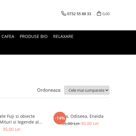
0732 55 88 33
0,00
I CAFEA
PRODUSE BIO
RELAXARE
Ordoneaza:
le Fuji si obiecte
Iliada, Odiseea, Eneida
-14%
35,00 Lei
30,00 Lei
Japoniei
35,00 Lei