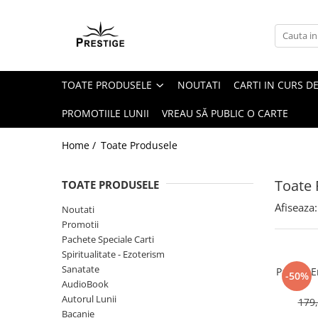
Toate Produsele
Noutati
TOATE PRODUSELE
NOUTATI
CARTI IN CURS DE
Promotii
Pachete Speciale Carti
PROMOTIILE LUNII
VREAU SĂ PUBLIC O CARTE
Spiritualitate - Ezoterism
Home /
Toate Produsele
AngelConnection
Arte Divinatorii
Toate 
TOATE PRODUSELE
Astrologie
Afiseaza:
Noutati
Chiromantie
Promotii
Dezvoltare Spirituala
Pachete Speciale Carti
Spiritualitate - Ezoterism
KidConnection
Sanatate
Pachet E
-50%
Minte Corp
AudioBook
Autorul Lunii
179,
New Illuminati Files
Bacanie