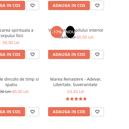
GA IN COS
ADAUGA IN COS
carea spirituala a
Vindecarea copilului interior
-17%
NOU
corpului fizic
60,00 Lei
50,00 Lei
50,00 Lei
GA IN COS
ADAUGA IN COS
e dincolo de timp si
Marea Renastere - Adevar,
spatiu
Libertate, Suveranitate
00 Lei
40,00 Lei
63,43 Lei
GA IN COS
ADAUGA IN COS