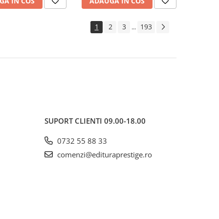
GA IN COS
ADAUGA IN COS
1
2
3
193
...
SUPORT CLIENTI
09.00-18.00
0732 55 88 33
comenzi@edituraprestige.ro