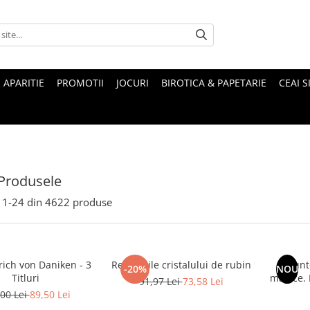
 APARITIE
PROMOTII
JOCURI
BIROTICA & PAPETARIE
CEAI S
Produsele
1-
24
din
4622
produse
rich von Daniken - 3
Revelatiile cristalului de rubin
Munte
-20%
NOU
Titluri
magice. Mituri si legende ale
91,97 Lei
73,58 Lei
00 Lei
89,50 Lei