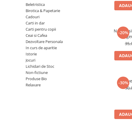
Numerologie
Beletristica
ADAUG
Birotica & Papetarie
Paranormal
Cadouri
Parapsihologie
Carti in dar
Carti pentru copii
Ramtha
Natura si 
-20%
Ceai si Cafea
lege
Audiobook
Dezvoltare Personala
35,
ReConnect
In curs de aparitie
Istorie
ADAUG
Religie
Jocuri
Crestinism
Lichidari de Stoc
Non-fictiune
ScienceConnection
Produse Bio
Reve
SelfConnect
-30%
Relaxare
90,
SelfHealing
Vindecare Spirituala
Sanatate
ADAUG
Diete
Gastronomik