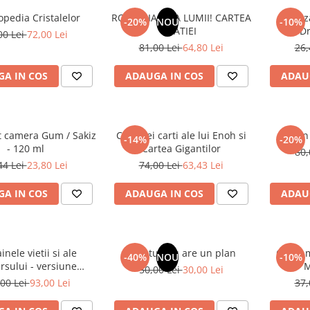
opedia Cristalelor
ROMANIA, AXA LUMII! CARTEA
Odoriz
-20%
NOU
-10%
NATIEI
Dr
00 Lei
72,00 Lei
81,00 Lei
64,80 Lei
26,
A IN COS
ADAUGA IN COS
ADAU
t camera Gum / Sakiz
Cele trei carti ale lui Enoh si
Un 
-14%
-20%
- 120 ml
Cartea Gigantilor
80,
44 Lei
23,80 Lei
74,00 Lei
63,43 Lei
A IN COS
ADAUGA IN COS
ADAU
inele vietii si ale
Sufletul tau are un plan
Cafea m
-40%
NOU
-10%
rsului - versiune
M
50,00 Lei
30,00 Lei
 din 1939. Volumele I-
00 Lei
93,00 Lei
37,
III.