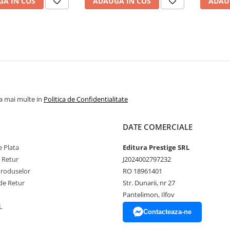
A IN COS
ADAUGA IN COS
ADAU
la mai multe in
Politica de Confidentialitate
DATE COMERCIALE
 Plata
Editura Prestige SRL
e Retur
J2024002797232
Produselor
RO 18961401
de Retur
Str. Dunarii, nr 27
Pantelimon, Ilfov
L
Contacteaza-ne