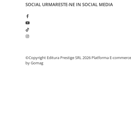
Articole Birotica
SOCIAL
URMARESTE-NE IN SOCIAL MEDIA
Accesorii Arhivare
Calculator
Hartie si Accesorii
Instrumente de scris
Organizare si Arhivare
Seturi birotica
Articole scolare
©Copyright Editura Prestige SRL 2026
Platforma E-commerc
by Gomag
Arta
Caiete si Carnetele scolare
Coperti, Mape, Etichete
Ghiozdane si Penare scolare
Instrumente de scris
Instrumente si Truse Geometrie
Seturi scolare
Calculator
Consumabile & Accesorii