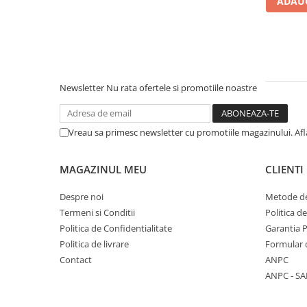
ADAUG
Literatura Romana
Literatura Universala
Poezie
Romane de dragoste, Carti
romantice
Newsletter
Nu rata ofertele si promotiile noastre
Senzatii/Dragoste
Senzatii/Erotic
Vreau sa primesc newsletter cu promotiile magazinului. Af
Senzatii/Suspans
Senzatii/Thriller
MAGAZINUL MEU
CLIENTI
SF & Fantasy
Despre noi
Metode de
Teatru
Termeni si Conditii
Politica d
Politica de Confidentialitate
Garantia 
Teens Book Club
Politica de livrare
Formular 
Umor
Contact
ANPC
Birotica & Papetarie
ANPC - SA
Adezivi si benzi adezive