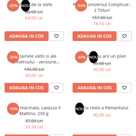
Un dar de la stele
Pachet Universul Complicat -
-20%
NOU
-50%
2 Titluri
80,00 Lei
157,00 Lei
64,00 Lei
78,50 Lei
ADAUGA IN COS
ADAUGA IN COS
Din tainele vietii si ale
Sufletul tau are un plan
-35%
-40%
NOU
Universului - versiune
50,00 Lei
originala din 1939. Volumele I-
143,00 Lei
30,00 Lei
III.
93,00 Lei
ADAUGA IN COS
ADAUGA IN COS
Cafea macinata, Lavazza Il
Istoria reala a Pamantului
-10%
NOU
Mattino, 250 g
90,00 Lei
37,00 Lei
33,30 Lei