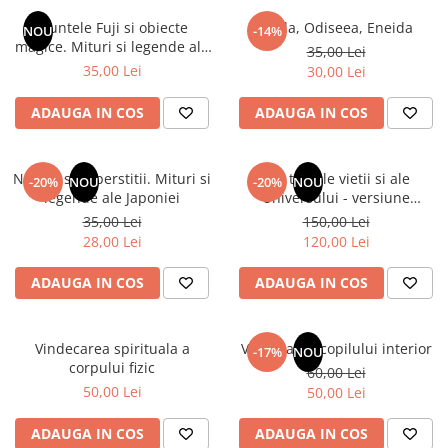
Instrumente de scris
Puzzle-uri
COLOREAZA CU PRIETENII
Audiobook
Muntele Fuji si obiecte
Iliada, Odiseea, Eneida
Instrumente si Truse Geometrie
Senzatii/Thriller
NOU
-14%
De colorat
Puzzle
magice. Mituri si legende ale
ReConnect
35,00 Lei
Seturi scolare
Pot desena minunat
SF & Fantasy
Puzzle 3D Lemn
Japoniei
35,00 Lei
30,00 Lei
Religie
Calculator
Sa coloram cu Nicol
Teatru
Crestinism
Consumabile & Accesorii
Carti educative
ADAUGA IN COS
ADAUGA IN COS
Teens Book Club
ScienceConnection
Codul copiilor de succes
Umor
SelfConnect
Copii 0-7 ani
Natura si superstitii. Mituri si
Din tainele vietii si ale
-20%
NOU
-20%
NOU
SelfHealing
legende ale Japoniei
Universului - versiune
Clubul Premiantilor
originala din 1939. Volumele I-
35,00 Lei
150,00 Lei
Vindecare Spirituala
Super pitici 2-5 ani
III. Cutie de colectie -Scarlat
28,00 Lei
120,00 Lei
Demetrescu
Culegeri Auxiliare
ADAUGA IN COS
ADAUGA IN COS
Dezvoltare personala
Dictionare
Vindecarea spirituala a
Vindecarea copilului interior
Enciclopedii
-17%
NOU
corpului fizic
60,00 Lei
Kids Book Club
50,00 Lei
50,00 Lei
Legende istorice
ADAUGA IN COS
ADAUGA IN COS
Literatura Scolara