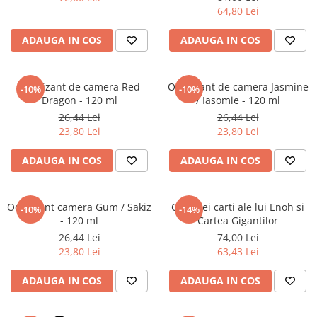
Povesti ilustrate
64,80 Lei
Povesti - Basme - Legende
ADAUGA IN COS
ADAUGA IN COS
Realitatea Augmentata
Religie pentru copii
Odorizant de camera Red
Odorizant de camera Jasmine
-10%
-10%
ScienceConnection
Dragon - 120 ml
/ Iasomie - 120 ml
TP ROLL
26,44 Lei
26,44 Lei
23,80 Lei
23,80 Lei
ADAUGA IN COS
ADAUGA IN COS
Odorizant camera Gum / Sakiz
Cele trei carti ale lui Enoh si
-10%
-14%
- 120 ml
Cartea Gigantilor
26,44 Lei
74,00 Lei
23,80 Lei
63,43 Lei
ADAUGA IN COS
ADAUGA IN COS