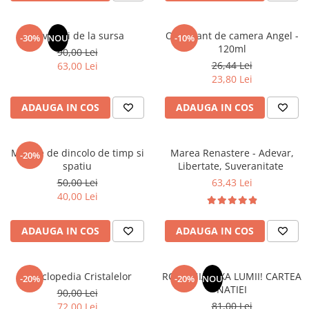
Elevi de 10 plus
Lecturi Scolare
Revelatii de la sursa
Odorizant de camera Angel -
-30%
NOU
-10%
120ml
90,00 Lei
Lumea Copilariei
26,44 Lei
63,00 Lei
Ma pregatesc pentru scoala
23,80 Lei
Manuale - Carte Scolara
ADAUGA IN COS
ADAUGA IN COS
Clasa a II-a
Clasa a III-a
Mesaje de dincolo de timp si
Marea Renastere - Adevar,
Clasa a IV-a
-20%
spatiu
Libertate, Suveranitate
Clasa a V-a
50,00 Lei
63,43 Lei
Clasa a VI-a
40,00 Lei
Clasa a VII-a
Clasa a VIII-a
ADAUGA IN COS
ADAUGA IN COS
Clasa I
Clasa pregatitoare
Enciclopedia Cristalelor
ROMANIA, AXA LUMII! CARTEA
Limbi Straine
-20%
-20%
NOU
NATIEI
90,00 Lei
Povesti
81,00 Lei
72,00 Lei