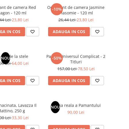
ant de camera Red
Odorizant de camera Jasmine
-10%
agon - 120 ml
/ Iasomie - 120 ml
44 Lei
23,80 Lei
26,44 Lei
23,80 Lei
GA IN COS
ADAUGA IN COS
dar de la stele
Pachet Universul Complicat - 2
NOU
-50%
Titluri
00 Lei
64,00 Lei
157,00 Lei
78,50 Lei
GA IN COS
ADAUGA IN COS
acinata, Lavazza Il
Istoria reala a Pamantului
NOU
attino, 250 g
90,00 Lei
00 Lei
33,30 Lei