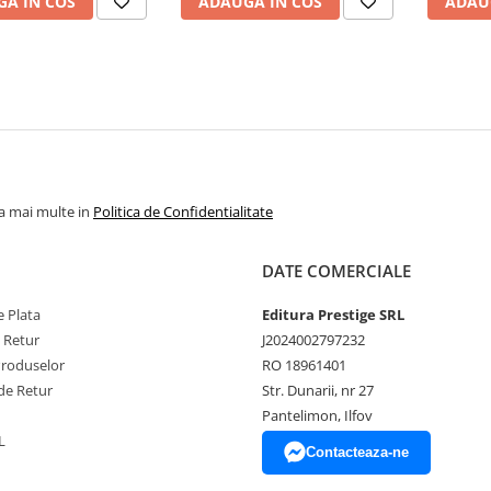
A IN COS
ADAUGA IN COS
ADAU
la mai multe in
Politica de Confidentialitate
DATE COMERCIALE
 Plata
Editura Prestige SRL
e Retur
J2024002797232
Produselor
RO 18961401
de Retur
Str. Dunarii, nr 27
Pantelimon, Ilfov
L
Contacteaza-ne