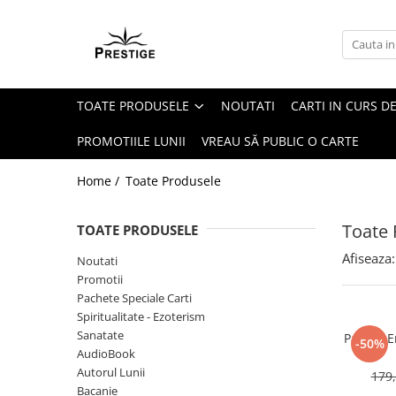
Toate Produsele
Noutati
TOATE PRODUSELE
NOUTATI
CARTI IN CURS DE
Promotii
Pachete Speciale Carti
PROMOTIILE LUNII
VREAU SĂ PUBLIC O CARTE
Spiritualitate - Ezoterism
Home /
Toate Produsele
AngelConnection
Arte Divinatorii
Toate 
TOATE PRODUSELE
Astrologie
Afiseaza:
Noutati
Chiromantie
Promotii
Dezvoltare Spirituala
Pachete Speciale Carti
Spiritualitate - Ezoterism
KidConnection
Sanatate
Pachet E
-50%
Minte Corp
AudioBook
Autorul Lunii
179,
New Illuminati Files
Bacanie