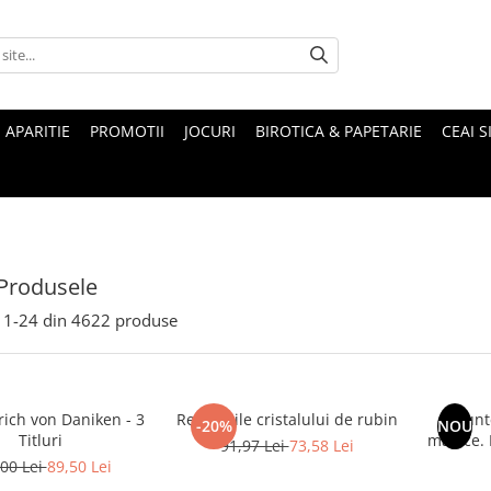
 APARITIE
PROMOTII
JOCURI
BIROTICA & PAPETARIE
CEAI S
Produsele
1-
24
din
4622
produse
rich von Daniken - 3
Revelatiile cristalului de rubin
Munte
-20%
NOU
Titluri
magice. Mituri si legende ale
91,97 Lei
73,58 Lei
00 Lei
89,50 Lei