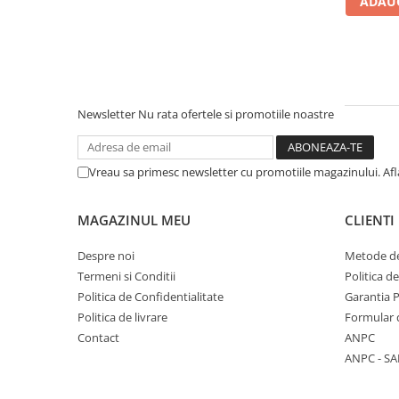
ADAUG
Literatura Romana
Literatura Universala
Poezie
Romane de dragoste, Carti
romantice
Newsletter
Nu rata ofertele si promotiile noastre
Senzatii/Dragoste
Senzatii/Erotic
Vreau sa primesc newsletter cu promotiile magazinului. Af
Senzatii/Suspans
Senzatii/Thriller
MAGAZINUL MEU
CLIENTI
SF & Fantasy
Despre noi
Metode de
Teatru
Termeni si Conditii
Politica d
Politica de Confidentialitate
Garantia 
Teens Book Club
Politica de livrare
Formular 
Umor
Contact
ANPC
Birotica & Papetarie
ANPC - SA
Adezivi si benzi adezive