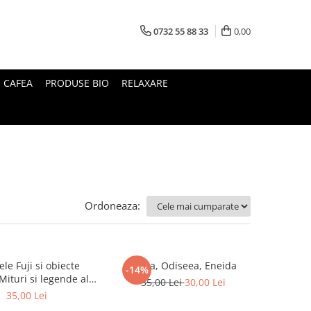
0732 55 88 33
0,00
I CAFEA
PRODUSE BIO
RELAXARE
Ordoneaza:
le Fuji si obiecte
Iliada, Odiseea, Eneida
-14%
35,00 Lei
30,00 Lei
Japoniei
35,00 Lei