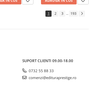
GA IN COS
ADAUGA IN COS
1
2
3
193
...
SUPORT CLIENTI
09.00-18.00
0732 55 88 33
comenzi@edituraprestige.ro