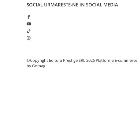
Articole Birotica
SOCIAL
URMARESTE-NE IN SOCIAL MEDIA
Accesorii Arhivare
Calculator
Hartie si Accesorii
Instrumente de scris
Organizare si Arhivare
Seturi birotica
Articole scolare
©Copyright Editura Prestige SRL 2026
Platforma E-commerc
by Gomag
Arta
Caiete si Carnetele scolare
Coperti, Mape, Etichete
Ghiozdane si Penare scolare
Instrumente de scris
Instrumente si Truse Geometrie
Seturi scolare
Calculator
Consumabile & Accesorii