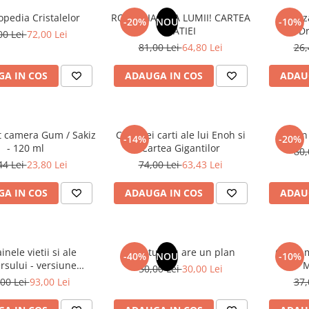
opedia Cristalelor
ROMANIA, AXA LUMII! CARTEA
Odoriz
-20%
NOU
-10%
NATIEI
Dr
00 Lei
72,00 Lei
81,00 Lei
64,80 Lei
26,
A IN COS
ADAUGA IN COS
ADAU
t camera Gum / Sakiz
Cele trei carti ale lui Enoh si
Un 
-14%
-20%
- 120 ml
Cartea Gigantilor
80,
44 Lei
23,80 Lei
74,00 Lei
63,43 Lei
A IN COS
ADAUGA IN COS
ADAU
inele vietii si ale
Sufletul tau are un plan
Cafea m
-40%
NOU
-10%
rsului - versiune
M
50,00 Lei
30,00 Lei
 din 1939. Volumele I-
00 Lei
93,00 Lei
37,
III.