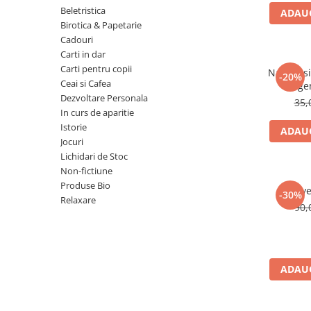
Numerologie
Beletristica
ADAUG
Birotica & Papetarie
Paranormal
Cadouri
Parapsihologie
Carti in dar
Carti pentru copii
Ramtha
Natura si 
-20%
Ceai si Cafea
lege
Audiobook
Dezvoltare Personala
35,
ReConnect
In curs de aparitie
Istorie
ADAUG
Religie
Jocuri
Crestinism
Lichidari de Stoc
Non-fictiune
ScienceConnection
Produse Bio
Reve
SelfConnect
-30%
Relaxare
90,
SelfHealing
Vindecare Spirituala
Sanatate
ADAUG
Diete
Gastronomik