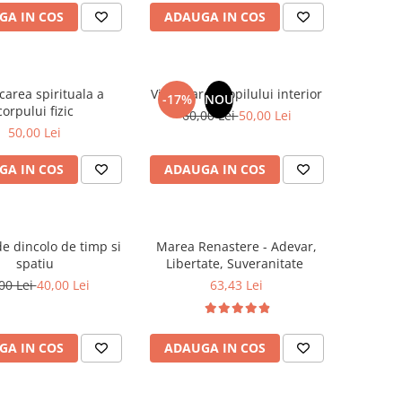
GA IN COS
ADAUGA IN COS
carea spirituala a
Vindecarea copilului interior
-17%
NOU
corpului fizic
60,00 Lei
50,00 Lei
50,00 Lei
GA IN COS
ADAUGA IN COS
e dincolo de timp si
Marea Renastere - Adevar,
spatiu
Libertate, Suveranitate
00 Lei
40,00 Lei
63,43 Lei
GA IN COS
ADAUGA IN COS