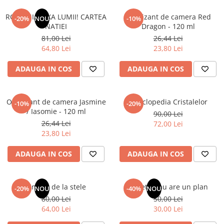
Articole Birotica
ROMANIA, AXA LUMII! CARTEA
Odorizant de camera Red
-20%
NOU
-10%
Accesorii Arhivare
NATIEI
Dragon - 120 ml
Calculator
81,00 Lei
26,44 Lei
Hartie si Accesorii
64,80 Lei
23,80 Lei
Instrumente de scris
ADAUGA IN COS
ADAUGA IN COS
Organizare si Arhivare
Seturi birotica
Articole scolare
Odorizant de camera Jasmine
Enciclopedia Cristalelor
-10%
-20%
/ Iasomie - 120 ml
90,00 Lei
Arta
26,44 Lei
72,00 Lei
Caiete si Carnetele scolare
23,80 Lei
Coperti, Mape, Etichete
Ghiozdane si Penare scolare
ADAUGA IN COS
ADAUGA IN COS
Instrumente de scris
Instrumente si Truse Geometrie
Un dar de la stele
Sufletul tau are un plan
-20%
NOU
-40%
NOU
Seturi scolare
80,00 Lei
50,00 Lei
Calculator
64,00 Lei
30,00 Lei
Consumabile & Accesorii