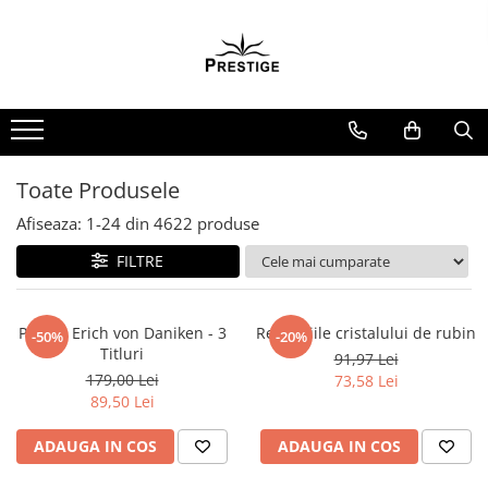
Toate Produsele
Noutati
Promotii
Pachete Speciale Carti
Toate Produsele
Spiritualitate - Ezoterism
Afiseaza:
1-
24
din
4622
produse
AngelConnection
FILTRE
Arte Divinatorii
Astrologie
Chiromantie
Pachet Erich von Daniken - 3
Revelatiile cristalului de rubin
-50%
-20%
Titluri
91,97 Lei
Dezvoltare Spirituala
179,00 Lei
73,58 Lei
KidConnection
89,50 Lei
Minte Corp
ADAUGA IN COS
ADAUGA IN COS
New Illuminati Files