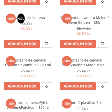
ADAUGA IN COS
ADAUGA IN COS
Masaj
MedConnect
Revelatii de la sursa
Odorizant de camera Melon /
-30%
NOU
-10%
Medicina & Farmacie
Pepene Galben - 120ml
90,00 Lei
Medicina Pentru Toti
26,44 Lei
63,00 Lei
23,80 Lei
SealfHealing
Sport
ADAUGA IN COS
ADAUGA IN COS
Starea de bine
Terapii Alternative
Odorizant de camera
Odorizant de camera
-10%
-10%
Hyacinth / Zambila - 120 ml
Honeysuckle / Mana Maicii
AudioBook
Domnului - 120 ml
26,44 Lei
26,44 Lei
Beletristica
23,80 Lei
23,80 Lei
Biografii, Memorii, Jurnale
Carti erotice
ADAUGA IN COS
ADAUGA IN COS
Carti pentru Adolescenti, Young
Adult
Odorizant camera Eyfel,
Biblioraft plastifiat 5cm
-10%
-15%
Crime, Thriller, Mistery
Amber&Patchouli, 120ml
11,24 Lei