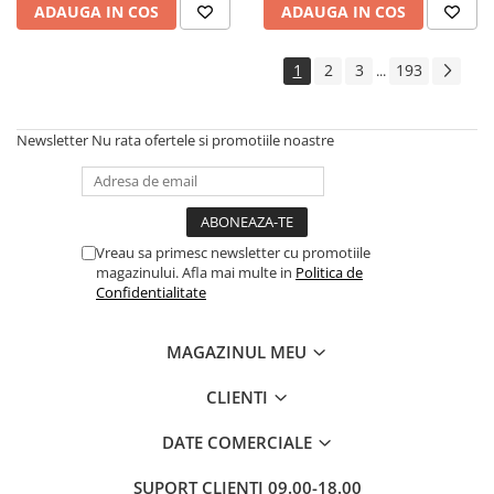
ADAUGA IN COS
ADAUGA IN COS
Cadouri
Carti in dar
1
2
3
193
...
Carti pentru copii
Beletristica
Newsletter
Nu rata ofertele si promotiile noastre
Literatura Romana
Literatura Universala
Poezie
SF & Fantasy
Vreau sa primesc newsletter cu promotiile
Carte Prescolara, Joc
magazinului. Afla mai multe in
Politica de
Confidentialitate
Carti cartonate
Descopera lumea
MAGAZINUL MEU
Descopera si invata
Din ograda
CLIENTI
Povesti pe roti
DATE COMERCIALE
Primele notiuni
Carti de colorat
SUPORT CLIENTI
09.00-18.00