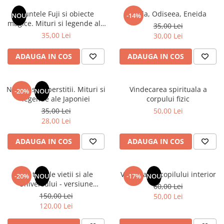
Numerologie
Muntele Fuji si obiecte
Iliada, Odiseea, Eneida
NOU
-14%
Paranormal
magice. Mituri si legende ale
35,00 Lei
Japoniei
35,00 Lei
30,00 Lei
Parapsihologie
Ramtha
ADAUGA IN COS
ADAUGA IN COS
Audiobook
ReConnect
Natura si superstitii. Mituri si
Vindecarea spirituala a
-20%
NOU
Religie
legende ale Japoniei
corpului fizic
35,00 Lei
50,00 Lei
Crestinism
28,00 Lei
ScienceConnection
SelfConnect
ADAUGA IN COS
ADAUGA IN COS
SelfHealing
Vindecare Spirituala
Din tainele vietii si ale
Vindecarea copilului interior
-20%
NOU
-17%
NOU
Universului - versiune
60,00 Lei
Sanatate
originala din 1939. Volumele I-
150,00 Lei
50,00 Lei
Diete
III. Cutie de colectie -Scarlat
120,00 Lei
Demetrescu
Gastronomik