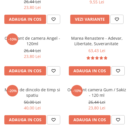
26,44 Lei
9,55 Lei
Literatura Romana
23,80 Lei
Literatura Universala
ADAUGA IN COS
VEZI VARIANTE
Poezie
Romane de dragoste, Carti
romantice
Odorizant de camera Angel -
Marea Renastere - Adevar,
-10%
120ml
Libertate, Suveranitate
Senzatii/Dragoste
26,44 Lei
63,43 Lei
Senzatii/Erotic
23,80 Lei
Senzatii/Suspans
ADAUGA IN COS
ADAUGA IN COS
Senzatii/Thriller
SF & Fantasy
Teatru
Mesaje de dincolo de timp si
Odorizant camera Gum / Sakiz
-20%
-10%
spatiu
- 120 ml
Teens Book Club
50,00 Lei
26,44 Lei
Umor
40,00 Lei
23,80 Lei
Birotica & Papetarie
ADAUGA IN COS
ADAUGA IN COS
Adezivi si benzi adezive