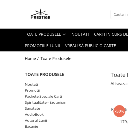
Toate Produsele
Noutati
TOATE PRODUSELE
NOUTATI
CARTI IN CURS DE
Promotii
Pachete Speciale Carti
PROMOTIILE LUNII
VREAU SĂ PUBLIC O CARTE
Spiritualitate - Ezoterism
Home /
Toate Produsele
AngelConnection
Arte Divinatorii
Toate 
TOATE PRODUSELE
Astrologie
Afiseaza:
Noutati
Chiromantie
Promotii
Dezvoltare Spirituala
Pachete Speciale Carti
Spiritualitate - Ezoterism
KidConnection
Sanatate
Pachet E
-50%
Minte Corp
AudioBook
Autorul Lunii
179,
New Illuminati Files
Bacanie