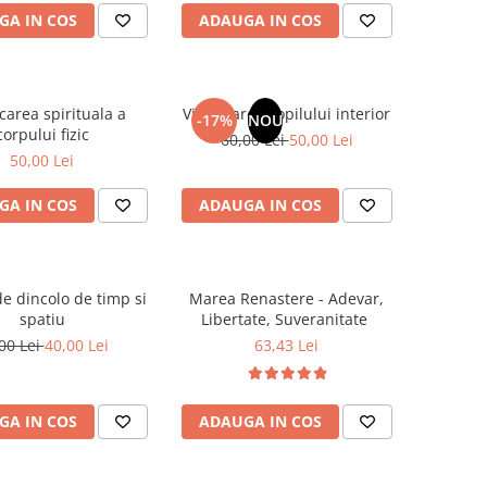
GA IN COS
ADAUGA IN COS
carea spirituala a
Vindecarea copilului interior
-17%
NOU
corpului fizic
60,00 Lei
50,00 Lei
50,00 Lei
GA IN COS
ADAUGA IN COS
e dincolo de timp si
Marea Renastere - Adevar,
spatiu
Libertate, Suveranitate
00 Lei
40,00 Lei
63,43 Lei
GA IN COS
ADAUGA IN COS