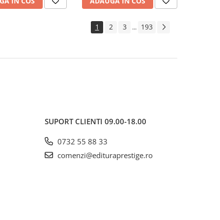
GA IN COS
ADAUGA IN COS
1
2
3
193
...
SUPORT CLIENTI
09.00-18.00
0732 55 88 33
comenzi@edituraprestige.ro