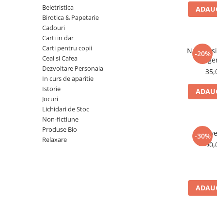
Numerologie
Beletristica
ADAUG
Birotica & Papetarie
Paranormal
Cadouri
Parapsihologie
Carti in dar
Carti pentru copii
Ramtha
Natura si 
-20%
Ceai si Cafea
lege
Audiobook
Dezvoltare Personala
35,
ReConnect
In curs de aparitie
Istorie
ADAUG
Religie
Jocuri
Crestinism
Lichidari de Stoc
Non-fictiune
ScienceConnection
Produse Bio
Reve
SelfConnect
-30%
Relaxare
90,
SelfHealing
Vindecare Spirituala
Sanatate
ADAUG
Diete
Gastronomik