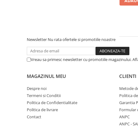
ADAUG
Literatura Romana
Literatura Universala
Poezie
Romane de dragoste, Carti
romantice
Newsletter
Nu rata ofertele si promotiile noastre
Senzatii/Dragoste
Senzatii/Erotic
Vreau sa primesc newsletter cu promotiile magazinului. Af
Senzatii/Suspans
Senzatii/Thriller
MAGAZINUL MEU
CLIENTI
SF & Fantasy
Despre noi
Metode de
Teatru
Termeni si Conditii
Politica d
Politica de Confidentialitate
Garantia 
Teens Book Club
Politica de livrare
Formular 
Umor
Contact
ANPC
Birotica & Papetarie
ANPC - SA
Adezivi si benzi adezive