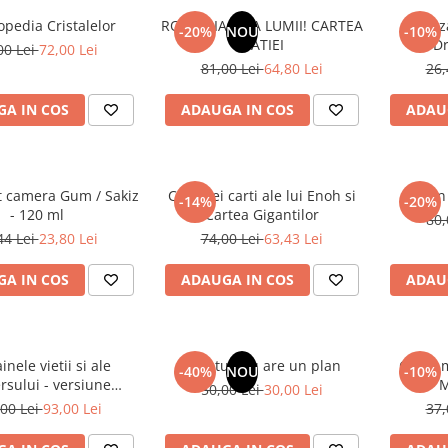
opedia Cristalelor
ROMANIA, AXA LUMII! CARTEA
Odoriz
-20%
NOU
-10%
NATIEI
Dr
00 Lei
72,00 Lei
81,00 Lei
64,80 Lei
26,
A IN COS
ADAUGA IN COS
ADAU
t camera Gum / Sakiz
Cele trei carti ale lui Enoh si
Un 
-14%
-20%
- 120 ml
Cartea Gigantilor
80,
44 Lei
23,80 Lei
74,00 Lei
63,43 Lei
A IN COS
ADAUGA IN COS
ADAU
inele vietii si ale
Sufletul tau are un plan
Cafea m
-40%
NOU
-10%
rsului - versiune
M
50,00 Lei
30,00 Lei
 din 1939. Volumele I-
00 Lei
93,00 Lei
37,
III.