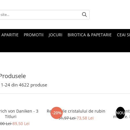
 APARITIE
PROMOTII
JOCURI
BIROTICA & PAPETARIE
CEAI S
Produsele
1-
24
din
4622
produse
rich von Daniken - 3
Revelatiile cristalului de rubin
Munte
-20%
NOU
Titluri
magice. Mituri si legende ale
91,97 Lei
73,58 Lei
00 Lei
89,50 Lei