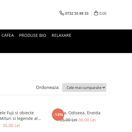
0732 55 88 33
0,00
I CAFEA
PRODUSE BIO
RELAXARE
Ordoneaza:
le Fuji si obiecte
Iliada, Odiseea, Eneida
-14%
35,00 Lei
30,00 Lei
Japoniei
35,00 Lei