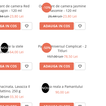
ant de camera Red
Odorizant de camera Jasmine
-10%
agon - 120 ml
/ Iasomie - 120 ml
44 Lei
23,80 Lei
26,44 Lei
23,80 Lei
GA IN COS
ADAUGA IN COS
dar de la stele
Pachet Universul Complicat - 2
NOU
-50%
Titluri
00 Lei
64,00 Lei
157,00 Lei
78,50 Lei
GA IN COS
ADAUGA IN COS
acinata, Lavazza Il
Istoria reala a Pamantului
NOU
attino, 250 g
90,00 Lei
00 Lei
33,30 Lei