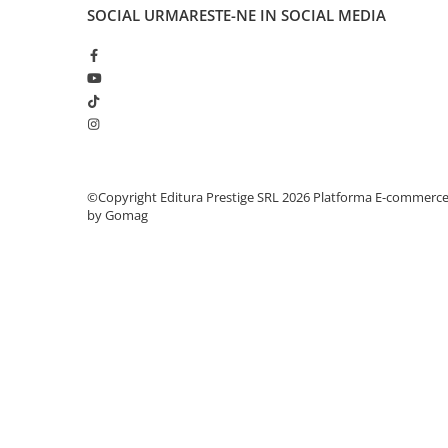
Articole Birotica
SOCIAL
URMARESTE-NE IN SOCIAL MEDIA
Accesorii Arhivare
Calculator
Hartie si Accesorii
Instrumente de scris
Organizare si Arhivare
Seturi birotica
Articole scolare
©Copyright Editura Prestige SRL 2026
Platforma E-commerc
by Gomag
Arta
Caiete si Carnetele scolare
Coperti, Mape, Etichete
Ghiozdane si Penare scolare
Instrumente de scris
Instrumente si Truse Geometrie
Seturi scolare
Calculator
Consumabile & Accesorii