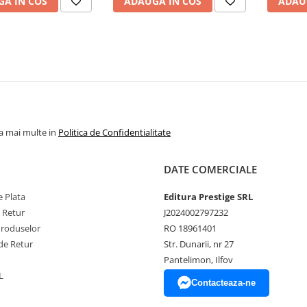
A IN COS
ADAUGA IN COS
ADAU
la mai multe in
Politica de Confidentialitate
DATE COMERCIALE
 Plata
Editura Prestige SRL
e Retur
J2024002797232
Produselor
RO 18961401
de Retur
Str. Dunarii, nr 27
Pantelimon, Ilfov
L
Contacteaza-ne