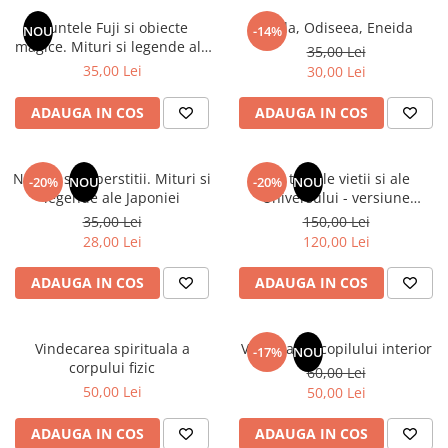
Instrumente de scris
Puzzle-uri
COLOREAZA CU PRIETENII
Audiobook
Muntele Fuji si obiecte
Iliada, Odiseea, Eneida
Instrumente si Truse Geometrie
Senzatii/Thriller
NOU
-14%
De colorat
Puzzle
magice. Mituri si legende ale
ReConnect
35,00 Lei
Seturi scolare
Pot desena minunat
SF & Fantasy
Puzzle 3D Lemn
Japoniei
35,00 Lei
30,00 Lei
Religie
Calculator
Sa coloram cu Nicol
Teatru
Crestinism
Consumabile & Accesorii
Carti educative
ADAUGA IN COS
ADAUGA IN COS
Teens Book Club
ScienceConnection
Codul copiilor de succes
Umor
SelfConnect
Copii 0-7 ani
Natura si superstitii. Mituri si
Din tainele vietii si ale
-20%
NOU
-20%
NOU
SelfHealing
legende ale Japoniei
Universului - versiune
Clubul Premiantilor
originala din 1939. Volumele I-
35,00 Lei
150,00 Lei
Vindecare Spirituala
Super pitici 2-5 ani
III. Cutie de colectie -Scarlat
28,00 Lei
120,00 Lei
Demetrescu
Culegeri Auxiliare
ADAUGA IN COS
ADAUGA IN COS
Dezvoltare personala
Dictionare
Vindecarea spirituala a
Vindecarea copilului interior
Enciclopedii
-17%
NOU
corpului fizic
60,00 Lei
Kids Book Club
50,00 Lei
50,00 Lei
Legende istorice
ADAUGA IN COS
ADAUGA IN COS
Literatura Scolara