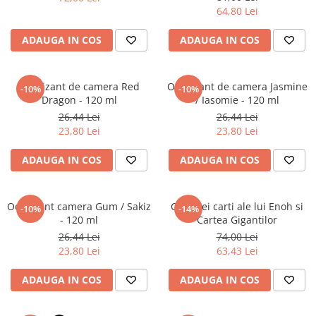
Povesti ilustrate
64,80 Lei
Povesti - Basme - Legende
ADAUGA IN COS
ADAUGA IN COS
Realitatea Augmentata
Religie pentru copii
Odorizant de camera Red
Odorizant de camera Jasmine
-10%
-10%
ScienceConnection
Dragon - 120 ml
/ Iasomie - 120 ml
TP ROLL
26,44 Lei
26,44 Lei
23,80 Lei
23,80 Lei
ADAUGA IN COS
ADAUGA IN COS
Odorizant camera Gum / Sakiz
Cele trei carti ale lui Enoh si
-10%
-14%
- 120 ml
Cartea Gigantilor
26,44 Lei
74,00 Lei
23,80 Lei
63,43 Lei
ADAUGA IN COS
ADAUGA IN COS