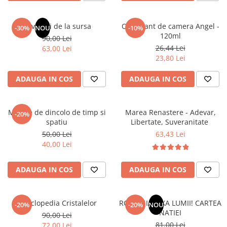
Elevi de 10 plus
Lecturi Scolare
Revelatii de la sursa
Odorizant de camera Angel -
-30%
NOU
-10%
120ml
90,00 Lei
Lumea Copilariei
26,44 Lei
63,00 Lei
Ma pregatesc pentru scoala
23,80 Lei
Manuale - Carte Scolara
ADAUGA IN COS
ADAUGA IN COS
Clasa a II-a
Clasa a III-a
Mesaje de dincolo de timp si
Marea Renastere - Adevar,
Clasa a IV-a
-20%
spatiu
Libertate, Suveranitate
Clasa a V-a
50,00 Lei
63,43 Lei
Clasa a VI-a
40,00 Lei
Clasa a VII-a
Clasa a VIII-a
ADAUGA IN COS
ADAUGA IN COS
Clasa I
Clasa pregatitoare
Enciclopedia Cristalelor
ROMANIA, AXA LUMII! CARTEA
Limbi Straine
-20%
-20%
NOU
NATIEI
90,00 Lei
Povesti
81,00 Lei
72,00 Lei