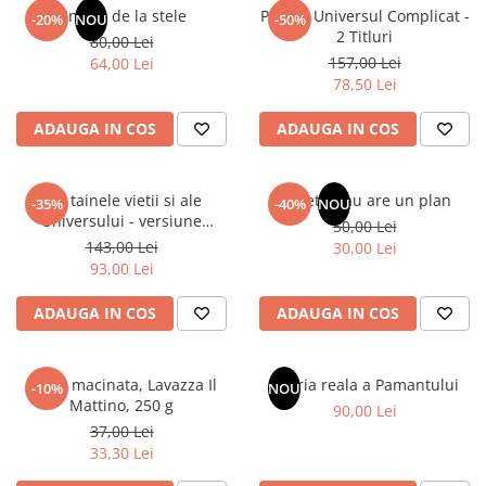
Un dar de la stele
Pachet Universul Complicat -
-20%
NOU
-50%
2 Titluri
80,00 Lei
157,00 Lei
64,00 Lei
78,50 Lei
ADAUGA IN COS
ADAUGA IN COS
Din tainele vietii si ale
Sufletul tau are un plan
-35%
-40%
NOU
Universului - versiune
50,00 Lei
originala din 1939. Volumele I-
143,00 Lei
30,00 Lei
III.
93,00 Lei
ADAUGA IN COS
ADAUGA IN COS
Cafea macinata, Lavazza Il
Istoria reala a Pamantului
-10%
NOU
Mattino, 250 g
90,00 Lei
37,00 Lei
33,30 Lei