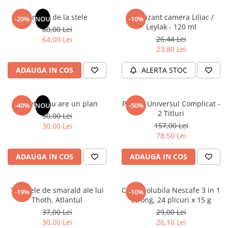
Un dar de la stele
Odorizant camera Liliac /
-20%
NOU
-10%
Leylak - 120 ml
80,00 Lei
26,44 Lei
64,00 Lei
23,80 Lei
ADAUGA IN COS
ALERTA STOC
Sufletul tau are un plan
Pachet Universul Complicat -
-40%
NOU
-50%
2 Titluri
50,00 Lei
157,00 Lei
30,00 Lei
78,50 Lei
ADAUGA IN COS
ADAUGA IN COS
Tablitele de smarald ale lui
Cafea solubila Nescafe 3 in 1
-19%
-10%
Thoth, Atlantul
Strong, 24 plicuri x 15 g
37,00 Lei
29,00 Lei
30,00 Lei
26,10 Lei