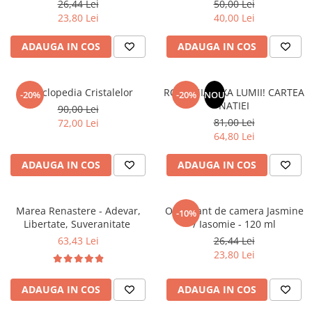
26,44 Lei
50,00 Lei
Povesti ilustrate
23,80 Lei
40,00 Lei
Povesti - Basme - Legende
ADAUGA IN COS
ADAUGA IN COS
Realitatea Augmentata
Religie pentru copii
ScienceConnection
Enciclopedia Cristalelor
ROMANIA, AXA LUMII! CARTEA
-20%
-20%
NOU
NATIEI
90,00 Lei
TP ROLL
81,00 Lei
72,00 Lei
64,80 Lei
ADAUGA IN COS
ADAUGA IN COS
Marea Renastere - Adevar,
Odorizant de camera Jasmine
-10%
Libertate, Suveranitate
/ Iasomie - 120 ml
63,43 Lei
26,44 Lei
23,80 Lei
ADAUGA IN COS
ADAUGA IN COS