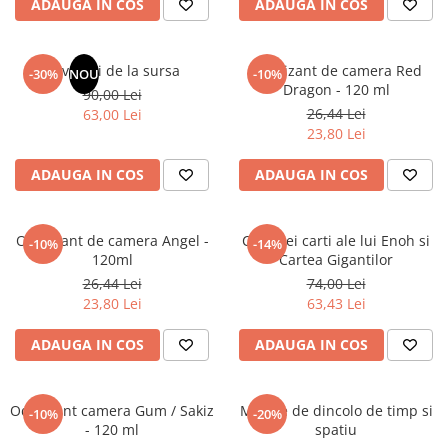
ADAUGA IN COS
ADAUGA IN COS
Elevi de 10 plus
Lecturi Scolare
Revelatii de la sursa
Odorizant de camera Red
-30%
NOU
-10%
Lumea Copilariei
Dragon - 120 ml
90,00 Lei
Ma pregatesc pentru scoala
26,44 Lei
63,00 Lei
23,80 Lei
Manuale - Carte Scolara
Clasa a II-a
ADAUGA IN COS
ADAUGA IN COS
Clasa a III-a
Clasa a IV-a
Odorizant de camera Angel -
Cele trei carti ale lui Enoh si
-10%
-14%
Clasa a V-a
120ml
Cartea Gigantilor
Clasa a VI-a
26,44 Lei
74,00 Lei
Clasa a VII-a
23,80 Lei
63,43 Lei
Clasa a VIII-a
ADAUGA IN COS
ADAUGA IN COS
Clasa I
Clasa pregatitoare
Limbi Straine
Odorizant camera Gum / Sakiz
Mesaje de dincolo de timp si
-10%
-20%
- 120 ml
spatiu
Povesti