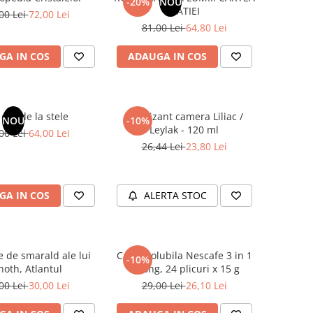
-20%
NOU
NATIEI
00 Lei
72,00 Lei
81,00 Lei
64,80 Lei
GA IN COS
ADAUGA IN COS
dar de la stele
Odorizant camera Liliac /
NOU
-10%
Leylak - 120 ml
00 Lei
64,00 Lei
26,44 Lei
23,80 Lei
GA IN COS
ALERTA STOC
e de smarald ale lui
Cafea solubila Nescafe 3 in 1
-10%
hoth, Atlantul
Strong, 24 plicuri x 15 g
00 Lei
30,00 Lei
29,00 Lei
26,10 Lei