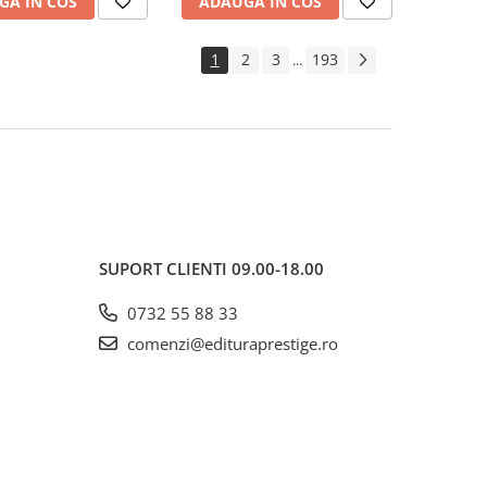
GA IN COS
ADAUGA IN COS
1
2
3
193
...
SUPORT CLIENTI
09.00-18.00
0732 55 88 33
comenzi@edituraprestige.ro