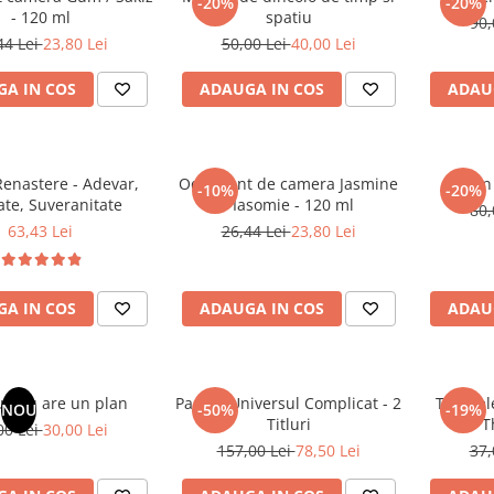
-20%
-20%
- 120 ml
spatiu
90,
44 Lei
23,80 Lei
50,00 Lei
40,00 Lei
A IN COS
ADAUGA IN COS
ADAU
enastere - Adevar,
Odorizant de camera Jasmine
Un 
-10%
-20%
ate, Suveranitate
/ Iasomie - 120 ml
80,
63,43 Lei
26,44 Lei
23,80 Lei
A IN COS
ADAUGA IN COS
ADAU
ul tau are un plan
Pachet Universul Complicat - 2
Tablitel
NOU
-50%
-19%
Titluri
T
00 Lei
30,00 Lei
157,00 Lei
78,50 Lei
37,