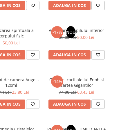
GA IN COS
ADAUGA IN COS
carea spirituala a
Vindecarea copilului interior
-17%
NOU
corpului fizic
60,00 Lei
50,00 Lei
50,00 Lei
GA IN COS
ADAUGA IN COS
t de camera Angel -
Cele trei carti ale lui Enoh si
-14%
120ml
Cartea Gigantilor
44 Lei
23,80 Lei
74,00 Lei
63,43 Lei
GA IN COS
ADAUGA IN COS
opedia Cristalelor
ROMANIA, AXA LUMII! CARTEA