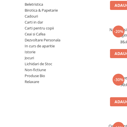
Numerologie
Beletristica
ADAUG
Birotica & Papetarie
Paranormal
Cadouri
Parapsihologie
Carti in dar
Carti pentru copii
Ramtha
Natura si 
-20%
Ceai si Cafea
lege
Audiobook
Dezvoltare Personala
35,
ReConnect
In curs de aparitie
Istorie
ADAUG
Religie
Jocuri
Crestinism
Lichidari de Stoc
Non-fictiune
ScienceConnection
Produse Bio
Reve
SelfConnect
-30%
Relaxare
90,
SelfHealing
Vindecare Spirituala
ADAUG
Sanatate
Diete
Gastronomik
Odorizan