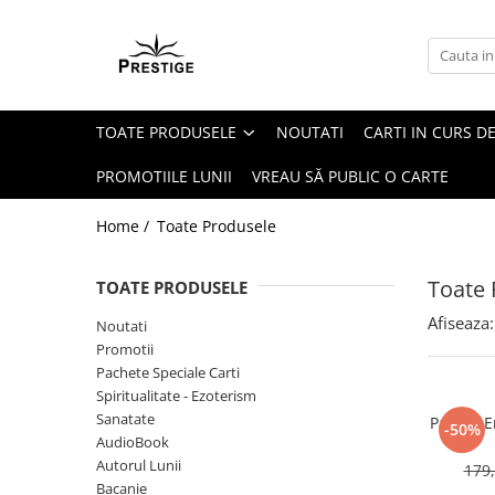
Toate Produsele
Noutati
TOATE PRODUSELE
NOUTATI
CARTI IN CURS DE
Promotii
Pachete Speciale Carti
PROMOTIILE LUNII
VREAU SĂ PUBLIC O CARTE
Spiritualitate - Ezoterism
Home /
Toate Produsele
AngelConnection
Arte Divinatorii
Toate 
TOATE PRODUSELE
Astrologie
Afiseaza:
Noutati
Chiromantie
Promotii
Dezvoltare Spirituala
Pachete Speciale Carti
Spiritualitate - Ezoterism
KidConnection
Sanatate
Pachet E
-50%
Minte Corp
AudioBook
Autorul Lunii
179,
New Illuminati Files
Bacanie