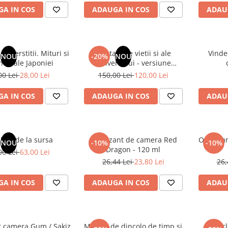
A IN COS
ADAUGA IN COS
ADAU
superstitii. Mituri si
Din tainele vietii si ale
Vinde
NOU
-20%
NOU
nde ale Japoniei
Universului - versiune
originala din 1939. Volumele I-
00 Lei
28,00 Lei
150,00 Lei
120,00 Lei
III. Cutie de colectie -Scarlat
Demetrescu
A IN COS
ADAUGA IN COS
ADAU
latii de la sursa
Odorizant de camera Red
Odorizan
NOU
-10%
-10%
Dragon - 120 ml
00 Lei
63,00 Lei
26,44 Lei
23,80 Lei
26,
A IN COS
ADAUGA IN COS
ADAU
t camera Gum / Sakiz
Mesaje de dincolo de timp si
Encicl