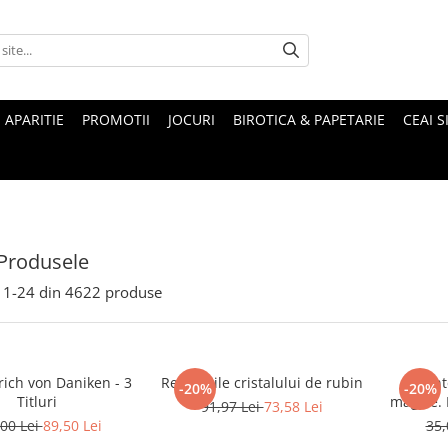
 APARITIE
PROMOTII
JOCURI
BIROTICA & PAPETARIE
CEAI S
Produsele
1-
24
din
4622
produse
rich von Daniken - 3
Revelatiile cristalului de rubin
Munte
-20%
-20%
Titluri
magice. Mituri si legende ale
91,97 Lei
73,58 Lei
00 Lei
89,50 Lei
35,