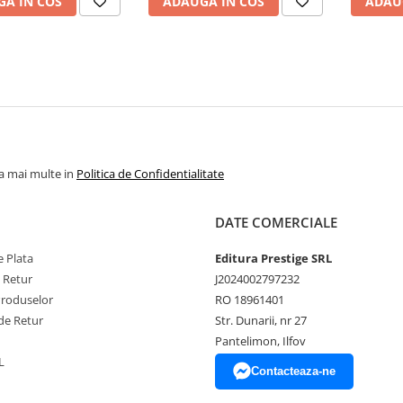
A IN COS
ADAUGA IN COS
ADAU
la mai multe in
Politica de Confidentialitate
DATE COMERCIALE
 Plata
Editura Prestige SRL
e Retur
J2024002797232
Produselor
RO 18961401
de Retur
Str. Dunarii, nr 27
Pantelimon, Ilfov
L
Contacteaza-ne