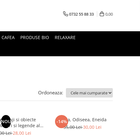
0732 55 88 33
0,00
I CAFEA
PRODUSE BIO
RELAXARE
Ordoneaza:
le Fuji si obiecte
Iliada, Odiseea, Eneida
NOU
-14%
35,00 Lei
30,00 Lei
Japoniei
00 Lei
28,00 Lei