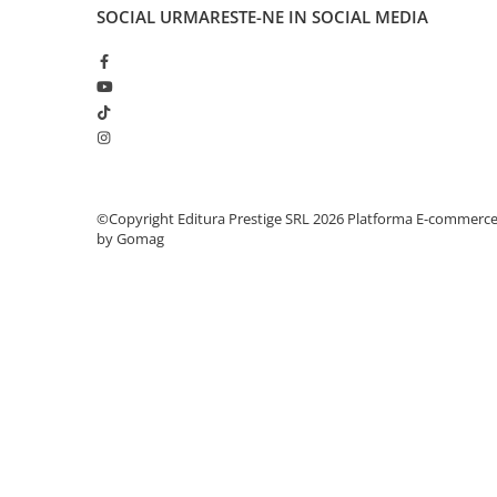
Articole Birotica
SOCIAL
URMARESTE-NE IN SOCIAL MEDIA
Accesorii Arhivare
Calculator
Hartie si Accesorii
Instrumente de scris
Organizare si Arhivare
Seturi birotica
Articole scolare
©Copyright Editura Prestige SRL 2026
Platforma E-commerc
by Gomag
Arta
Caiete si Carnetele scolare
Coperti, Mape, Etichete
Ghiozdane si Penare scolare
Instrumente de scris
Instrumente si Truse Geometrie
Seturi scolare
Calculator
Consumabile & Accesorii