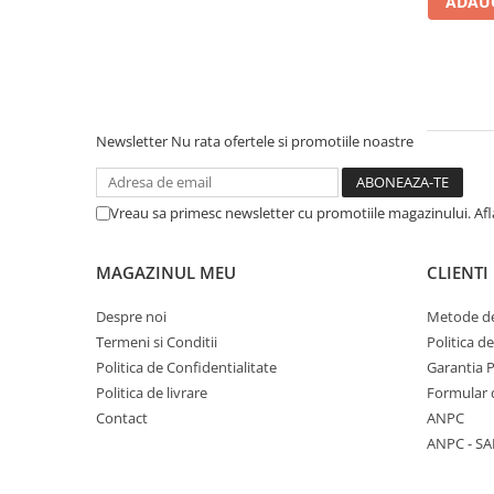
ADAUG
Literatura Romana
Literatura Universala
Poezie
Romane de dragoste, Carti
romantice
Newsletter
Nu rata ofertele si promotiile noastre
Senzatii/Dragoste
Senzatii/Erotic
Vreau sa primesc newsletter cu promotiile magazinului. Af
Senzatii/Suspans
Senzatii/Thriller
MAGAZINUL MEU
CLIENTI
SF & Fantasy
Despre noi
Metode de
Teatru
Termeni si Conditii
Politica d
Politica de Confidentialitate
Garantia 
Teens Book Club
Politica de livrare
Formular 
Umor
Contact
ANPC
Birotica & Papetarie
ANPC - SA
Adezivi si benzi adezive