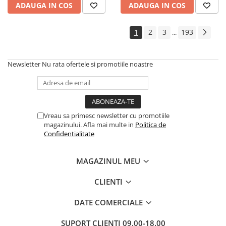
ADAUGA IN COS
ADAUGA IN COS
Cadouri
Carti in dar
1
2
3
193
...
Carti pentru copii
Beletristica
Newsletter
Nu rata ofertele si promotiile noastre
Literatura Romana
Literatura Universala
Poezie
SF & Fantasy
Vreau sa primesc newsletter cu promotiile
Carte Prescolara, Joc
magazinului. Afla mai multe in
Politica de
Confidentialitate
Carti cartonate
Descopera lumea
MAGAZINUL MEU
Descopera si invata
Din ograda
CLIENTI
Povesti pe roti
DATE COMERCIALE
Primele notiuni
Carti de colorat
SUPORT CLIENTI
09.00-18.00