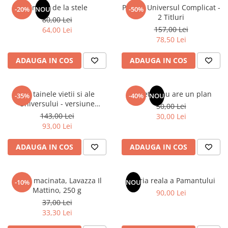
Articole Birotica
Un dar de la stele
Pachet Universul Complicat -
-20%
NOU
-50%
2 Titluri
80,00 Lei
Accesorii Arhivare
157,00 Lei
64,00 Lei
Calculator
78,50 Lei
Hartie si Accesorii
ADAUGA IN COS
ADAUGA IN COS
Instrumente de scris
Organizare si Arhivare
Seturi birotica
Din tainele vietii si ale
Sufletul tau are un plan
-35%
-40%
NOU
Articole scolare
Universului - versiune
50,00 Lei
originala din 1939. Volumele I-
143,00 Lei
Arta
30,00 Lei
III.
93,00 Lei
Caiete si Carnetele scolare
Coperti, Mape, Etichete
ADAUGA IN COS
ADAUGA IN COS
Ghiozdane si Penare scolare
Instrumente de scris
Cafea macinata, Lavazza Il
Istoria reala a Pamantului
Instrumente si Truse Geometrie
-10%
NOU
Mattino, 250 g
90,00 Lei
Seturi scolare
37,00 Lei
Calculator
33,30 Lei
Consumabile & Accesorii