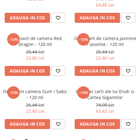
Literatura Romana
64,80 Lei
Literatura Universala
ADAUGA IN COS
ADAUGA IN COS
Poezie
Romane de dragoste, Carti
romantice
Odorizant de camera Red
Odorizant de camera Jasmine
-10%
-10%
Dragon - 120 ml
/ Iasomie - 120 ml
Senzatii/Dragoste
26,44 Lei
26,44 Lei
Senzatii/Erotic
23,80 Lei
23,80 Lei
Senzatii/Suspans
ADAUGA IN COS
ADAUGA IN COS
Senzatii/Thriller
SF & Fantasy
Odorizant camera Gum / Sakiz
Cele trei carti ale lui Enoh si
-10%
-14%
Teatru
- 120 ml
Cartea Gigantilor
26,44 Lei
74,00 Lei
Teens Book Club
23,80 Lei
63,43 Lei
Umor
ADAUGA IN COS
ADAUGA IN COS
Birotica & Papetarie
Adezivi si benzi adezive