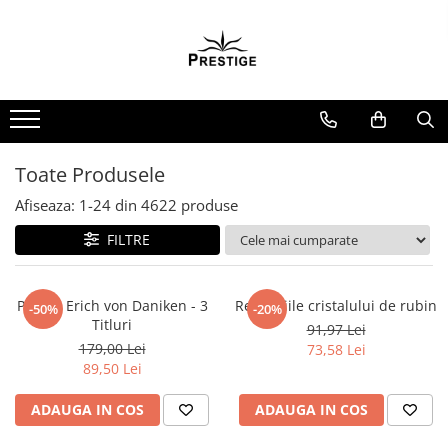
Toate Produsele
Noutati
Promotii
Pachete Speciale Carti
Toate Produsele
Spiritualitate - Ezoterism
Afiseaza:
1-
24
din
4622
produse
AngelConnection
FILTRE
Arte Divinatorii
Astrologie
Chiromantie
Pachet Erich von Daniken - 3
Revelatiile cristalului de rubin
-50%
-20%
Titluri
91,97 Lei
Dezvoltare Spirituala
179,00 Lei
73,58 Lei
KidConnection
89,50 Lei
Minte Corp
ADAUGA IN COS
ADAUGA IN COS
New Illuminati Files