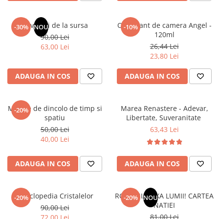
Masaj
MedConnect
Revelatii de la sursa
Odorizant de camera Angel -
-30%
NOU
-10%
120ml
Medicina & Farmacie
90,00 Lei
26,44 Lei
63,00 Lei
Medicina Pentru Toti
23,80 Lei
SealfHealing
ADAUGA IN COS
ADAUGA IN COS
Sport
Starea de bine
Mesaje de dincolo de timp si
Marea Renastere - Adevar,
-20%
Terapii Alternative
spatiu
Libertate, Suveranitate
AudioBook
50,00 Lei
63,43 Lei
40,00 Lei
Beletristica
Biografii, Memorii, Jurnale
ADAUGA IN COS
ADAUGA IN COS
Carti erotice
Carti pentru Adolescenti, Young
Adult
Enciclopedia Cristalelor
ROMANIA, AXA LUMII! CARTEA
-20%
-20%
NOU
NATIEI
90,00 Lei
Crime, Thriller, Mistery
81,00 Lei
72,00 Lei