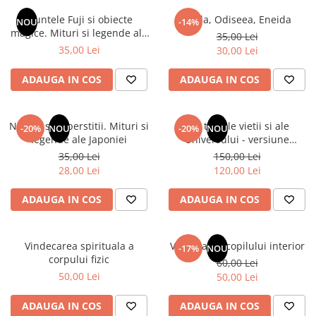
Numerologie
Muntele Fuji si obiecte
Iliada, Odiseea, Eneida
NOU
-14%
Paranormal
magice. Mituri si legende ale
35,00 Lei
Japoniei
35,00 Lei
30,00 Lei
Parapsihologie
Ramtha
ADAUGA IN COS
ADAUGA IN COS
Audiobook
ReConnect
Natura si superstitii. Mituri si
Din tainele vietii si ale
-20%
NOU
-20%
NOU
Religie
legende ale Japoniei
Universului - versiune
originala din 1939. Volumele I-
35,00 Lei
150,00 Lei
Crestinism
III. Cutie de colectie -Scarlat
28,00 Lei
120,00 Lei
ScienceConnection
Demetrescu
SelfConnect
ADAUGA IN COS
ADAUGA IN COS
SelfHealing
Vindecare Spirituala
Vindecarea spirituala a
Vindecarea copilului interior
-17%
NOU
corpului fizic
60,00 Lei
Sanatate
50,00 Lei
50,00 Lei
Diete
Gastronomik
ADAUGA IN COS
ADAUGA IN COS