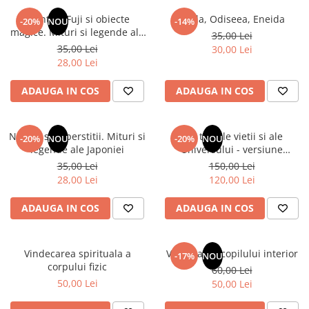
Numerologie
Muntele Fuji si obiecte
Iliada, Odiseea, Eneida
-20%
NOU
-14%
Paranormal
magice. Mituri si legende ale
35,00 Lei
Japoniei
35,00 Lei
30,00 Lei
Parapsihologie
28,00 Lei
Ramtha
ADAUGA IN COS
ADAUGA IN COS
Audiobook
ReConnect
Religie
Natura si superstitii. Mituri si
Din tainele vietii si ale
-20%
NOU
-20%
NOU
legende ale Japoniei
Universului - versiune
Crestinism
originala din 1939. Volumele I-
35,00 Lei
150,00 Lei
ScienceConnection
III. Cutie de colectie -Scarlat
28,00 Lei
120,00 Lei
Demetrescu
SelfConnect
ADAUGA IN COS
ADAUGA IN COS
SelfHealing
Vindecare Spirituala
Vindecarea spirituala a
Vindecarea copilului interior
-17%
NOU
Sanatate
corpului fizic
60,00 Lei
Diete
50,00 Lei
50,00 Lei
Gastronomik