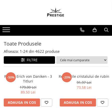
Toate Produsele
Noutati
Promotii
Pachete Speciale Carti
Toate Produsele
Spiritualitate - Ezoterism
Afiseaza:
1-
24
din
4622
produse
AngelConnection
FILTRE
Arte Divinatorii
Astrologie
Chiromantie
Pachet Erich von Daniken - 3
Revelatiile cristalului de rubin
-50%
-20%
Titluri
91,97 Lei
Dezvoltare Spirituala
179,00 Lei
73,58 Lei
KidConnection
89,50 Lei
Minte Corp
ADAUGA IN COS
ADAUGA IN COS
New Illuminati Files