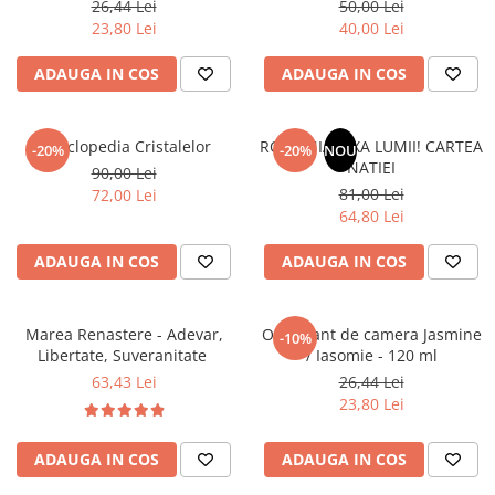
26,44 Lei
50,00 Lei
Literatura Romana
23,80 Lei
40,00 Lei
Literatura Universala
ADAUGA IN COS
ADAUGA IN COS
Poezie
Romane de dragoste, Carti
romantice
Enciclopedia Cristalelor
ROMANIA, AXA LUMII! CARTEA
-20%
-20%
NOU
NATIEI
Senzatii/Dragoste
90,00 Lei
81,00 Lei
72,00 Lei
Senzatii/Erotic
64,80 Lei
Senzatii/Suspans
ADAUGA IN COS
ADAUGA IN COS
Senzatii/Thriller
SF & Fantasy
Marea Renastere - Adevar,
Odorizant de camera Jasmine
-10%
Teatru
Libertate, Suveranitate
/ Iasomie - 120 ml
Teens Book Club
63,43 Lei
26,44 Lei
23,80 Lei
Umor
Birotica & Papetarie
ADAUGA IN COS
ADAUGA IN COS
Adezivi si benzi adezive