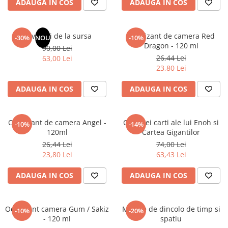
ADAUGA IN COS
ADAUGA IN COS
Masaj
MedConnect
Revelatii de la sursa
Odorizant de camera Red
-30%
NOU
-10%
Medicina & Farmacie
Dragon - 120 ml
90,00 Lei
Medicina Pentru Toti
26,44 Lei
63,00 Lei
23,80 Lei
SealfHealing
Sport
ADAUGA IN COS
ADAUGA IN COS
Starea de bine
Terapii Alternative
Odorizant de camera Angel -
Cele trei carti ale lui Enoh si
-10%
-14%
120ml
Cartea Gigantilor
AudioBook
26,44 Lei
74,00 Lei
Beletristica
23,80 Lei
63,43 Lei
Biografii, Memorii, Jurnale
Carti erotice
ADAUGA IN COS
ADAUGA IN COS
Carti pentru Adolescenti, Young
Adult
Odorizant camera Gum / Sakiz
Mesaje de dincolo de timp si
-10%
-20%
Crime, Thriller, Mistery
- 120 ml
spatiu