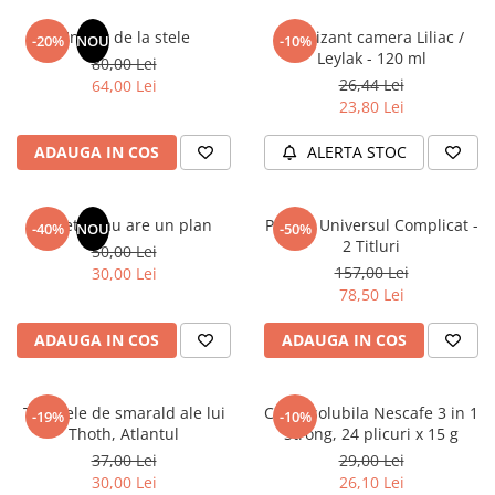
Articole Birotica
Un dar de la stele
Odorizant camera Liliac /
-20%
NOU
-10%
Accesorii Arhivare
Leylak - 120 ml
80,00 Lei
Calculator
26,44 Lei
64,00 Lei
Hartie si Accesorii
23,80 Lei
Instrumente de scris
ADAUGA IN COS
ALERTA STOC
Organizare si Arhivare
Seturi birotica
Articole scolare
Sufletul tau are un plan
Pachet Universul Complicat -
-40%
NOU
-50%
2 Titluri
50,00 Lei
Arta
157,00 Lei
30,00 Lei
Caiete si Carnetele scolare
78,50 Lei
Coperti, Mape, Etichete
Ghiozdane si Penare scolare
ADAUGA IN COS
ADAUGA IN COS
Instrumente de scris
Instrumente si Truse Geometrie
Tablitele de smarald ale lui
Cafea solubila Nescafe 3 in 1
-19%
-10%
Seturi scolare
Thoth, Atlantul
Strong, 24 plicuri x 15 g
Calculator
37,00 Lei
29,00 Lei
30,00 Lei
26,10 Lei
Consumabile & Accesorii