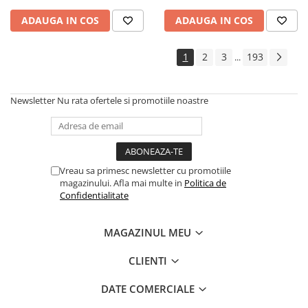
Cadouri
ADAUGA IN COS
ADAUGA IN COS
Carti in dar
Carti pentru copii
1
2
3
193
...
Beletristica
Literatura Romana
Newsletter
Nu rata ofertele si promotiile noastre
Literatura Universala
Poezie
SF & Fantasy
Carte Prescolara, Joc
Vreau sa primesc newsletter cu promotiile
magazinului. Afla mai multe in
Politica de
Carti cartonate
Confidentialitate
Descopera lumea
Descopera si invata
MAGAZINUL MEU
Din ograda
Povesti pe roti
CLIENTI
Primele notiuni
DATE COMERCIALE
Carti de colorat