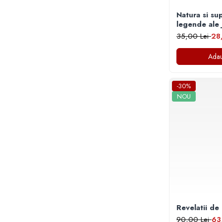
Masaj
Natura si supe
MedConnect
legende ale 
35,00 Lei
28
Medicina & Farmacie
Medicina Pentru Toti
Adau
SealfHealing
Sport
-30%
NOU
Starea de bine
Terapii Alternative
AudioBook
Beletristica
Biografii, Memorii, Jurnale
Carti erotice
Carti pentru Adolescenti, Young
Adult
Revelatii de 
Crime, Thriller, Mistery
90,00 Lei
63