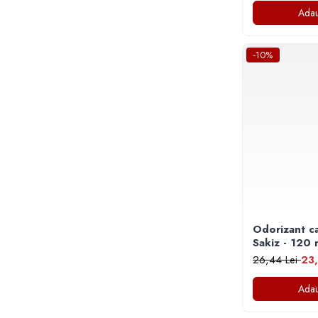
Articole Birotica
Adau
Accesorii Arhivare
Calculator
-10%
Hartie si Accesorii
Instrumente de scris
Organizare si Arhivare
Seturi birotica
Articole scolare
Arta
Caiete si Carnetele scolare
Coperti, Mape, Etichete
Ghiozdane si Penare scolare
Odorizant c
Instrumente de scris
Sakiz - 120
Instrumente si Truse Geometrie
26,44 Lei
23,
Seturi scolare
Adau
Calculator
Consumabile & Accesorii