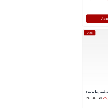
Literatura Romana
Literatura Universala
Poezie
Adau
Romane de dragoste, Carti
romantice
-20%
Senzatii/Dragoste
Senzatii/Erotic
Senzatii/Suspans
Senzatii/Thriller
SF & Fantasy
Teatru
Teens Book Club
Umor
Enciclopedia
Birotica & Papetarie
90,00 Lei
72
Adezivi si benzi adezive