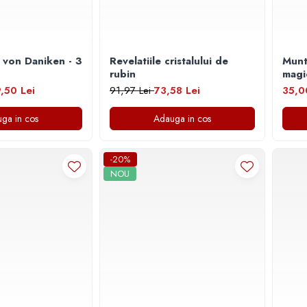
 von Daniken - 3
Revelatiile cristalului de
Munt
rubin
magice. Mituri si
Japo
,50 Lei
91,97 Lei
73,58 Lei
35,0
ga in cos
Adauga in cos
-20%
NOU