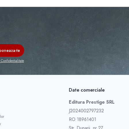
 Confidentialitate
Date comerciale
Editura Prestige SRL
J2024002797232
lor
RO 18961401
r
Str. Dunarii, nr 27