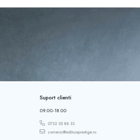
Suport clienti
09.00-18.00
0732 55 88 33
comenzi@edituraprestige.ro