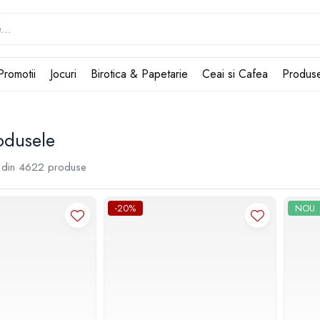
Promotii
Jocuri
Birotica & Papetarie
Ceai si Cafea
Produs
odusele
din
4622
produse
-20%
NOU