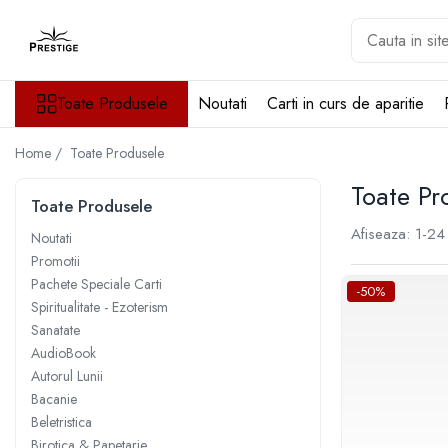
Toate Produsele
Toate Produsele
Noutati
Carti in curs de aparitie
Noutati
Promotii
Home /
Toate Produsele
Pachete Speciale Carti
Spiritualitate - Ezoterism
Toate Pr
Toate Produsele
AngelConnection
Afiseaza:
1-
24
Noutati
Arte Divinatorii
Promotii
Astrologie
Pachete Speciale Carti
-50%
Chiromantie
Spiritualitate - Ezoterism
Sanatate
Dezvoltare Spirituala
AudioBook
KidConnection
Autorul Lunii
Minte Corp
Bacanie
Beletristica
New Illuminati Files
Birotica & Papetarie