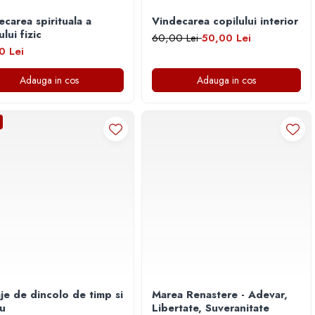
ecarea spirituala a
Vindecarea copilului interior
lui fizic
60,00 Lei
50,00 Lei
0 Lei
Adauga in cos
Adauga in cos
je de dincolo de timp si
Marea Renastere - Adevar,
iu
Libertate, Suveranitate