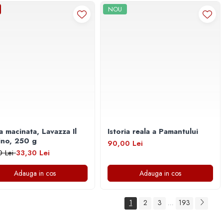
NOU
a macinata, Lavazza Il
Istoria reala a Pamantului
ino, 250 g
90,00 Lei
0 Lei
33,30 Lei
Adauga in cos
Adauga in cos
1
2
3
193
...