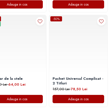
Adauga in cos
Adauga in cos
-50%
r de la stele
Pachet Universul Complicat -
2 Titluri
0 Lei
64,00 Lei
157,00 Lei
78,50 Lei
Adauga in cos
Adauga in cos