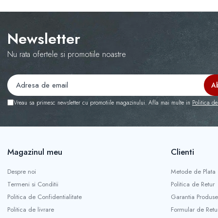
COLOREAZA CU PRIETENII
De colorat
Pot desena minunat
Newsletter
Sa coloram cu Nicol
Nu rata ofertele si promotiile noastre
Carti educative
Codul copiilor de succes
Copii 0-7 ani
Clubul Premiantilor
Vreau sa primesc newsletter cu promotiile magazinului. Afla mai multe in
Politica de
Super pitici 2-5 ani
Culegeri Auxiliare
Dezvoltare personala
Magazinul meu
Clienti
Dictionare
Despre noi
Metode de Plata
Enciclopedii
Termeni si Conditii
Politica de Retur
Kids Book Club
Politica de Confidentialitate
Garantia Produse
Legende istorice
Politica de livrare
Formular de Retu