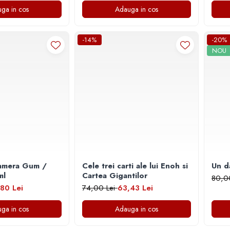
ga in cos
Adauga in cos
-14%
-20%
NOU
amera Gum /
Cele trei carti ale lui Enoh si
Un da
 ml
Cartea Gigantilor
80,0
80 Lei
74,00 Lei
63,43 Lei
ga in cos
Adauga in cos