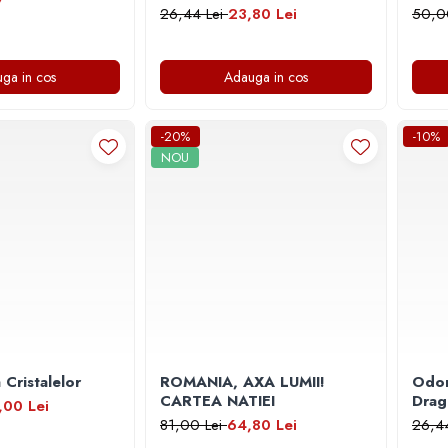
26,44 Lei
23,80 Lei
50,0
ga in cos
Adauga in cos
-20%
-10%
NOU
 Cristalelor
ROMANIA, AXA LUMII!
Odor
CARTEA NATIEI
Drag
,00 Lei
81,00 Lei
64,80 Lei
26,4