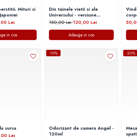
rstitii. Mituri si
Din tainele vietii si ale
Vind
Japoniei
Universului - versiune
corpu
originala din 1939. Volumele
,00 Lei
150,00 Lei
120,00 Lei
50,0
I-III. Cutie de colectie -
Scarlat Demetrescu
ga in cos
Adauga in cos
-10%
-20%
la sursa
Odorizant de camera Angel -
Mesa
120ml
spat
,00 Lei