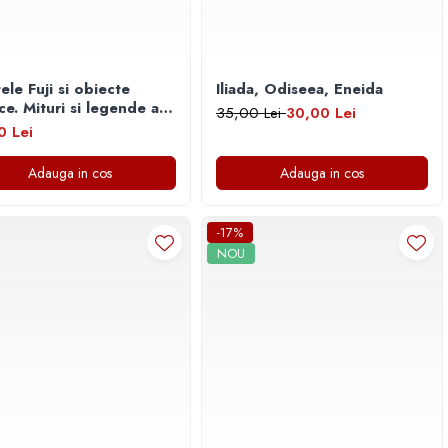
ele Fuji si obiecte
Iliada, Odiseea, Eneida
 legende ale
35,00 Lei
30,00 Lei
niei
0 Lei
Adauga in cos
Adauga in cos
-17%
NOU