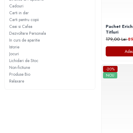
Numerologie
Cadouri
Paranormal
Carti in dar
Carti pentru copii
Parapsihologie
Pachet Erich
Ceai si Cafea
Ramtha
Titluri
Dezvoltare Personala
179,00 Lei
89
In curs de aparitie
Audiobook
Istorie
ReConnect
Adau
Jocuri
Religie
Lichidari de Stoc
Crestinism
Non-fictiune
-20%
ScienceConnection
Produse Bio
NOU
Relaxare
SelfConnect
SelfHealing
Vindecare Spirituala
Sanatate
Diete
Gastronomik