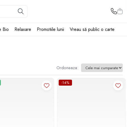
e Bio
Relaxare
Promotiile lunii
Vreau să public o carte
Ordoneaza:
-14%