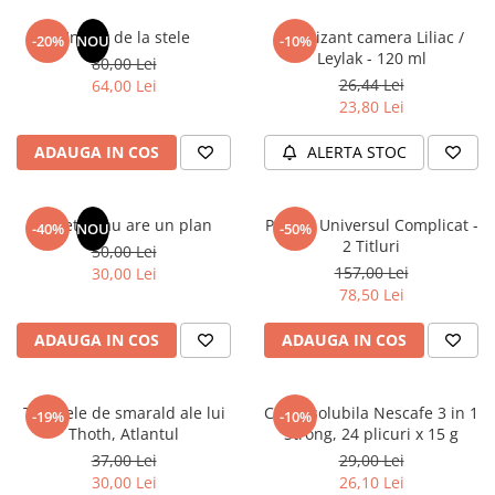
Articole Birotica
Un dar de la stele
Odorizant camera Liliac /
-20%
NOU
-10%
Accesorii Arhivare
Leylak - 120 ml
80,00 Lei
Calculator
26,44 Lei
64,00 Lei
Hartie si Accesorii
23,80 Lei
Instrumente de scris
ADAUGA IN COS
ALERTA STOC
Organizare si Arhivare
Seturi birotica
Articole scolare
Sufletul tau are un plan
Pachet Universul Complicat -
-40%
NOU
-50%
2 Titluri
50,00 Lei
Arta
157,00 Lei
30,00 Lei
Caiete si Carnetele scolare
78,50 Lei
Coperti, Mape, Etichete
Ghiozdane si Penare scolare
ADAUGA IN COS
ADAUGA IN COS
Instrumente de scris
Instrumente si Truse Geometrie
Tablitele de smarald ale lui
Cafea solubila Nescafe 3 in 1
-19%
-10%
Seturi scolare
Thoth, Atlantul
Strong, 24 plicuri x 15 g
Calculator
37,00 Lei
29,00 Lei
30,00 Lei
26,10 Lei
Consumabile & Accesorii