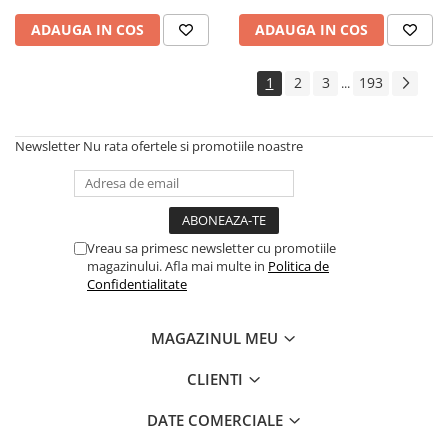
Cadouri
ADAUGA IN COS
ADAUGA IN COS
Carti in dar
Carti pentru copii
1
2
3
193
...
Beletristica
Literatura Romana
Newsletter
Nu rata ofertele si promotiile noastre
Literatura Universala
Poezie
SF & Fantasy
Carte Prescolara, Joc
Vreau sa primesc newsletter cu promotiile
magazinului. Afla mai multe in
Politica de
Carti cartonate
Confidentialitate
Descopera lumea
Descopera si invata
MAGAZINUL MEU
Din ograda
Povesti pe roti
CLIENTI
Primele notiuni
DATE COMERCIALE
Carti de colorat