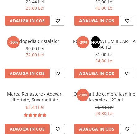
26,44 Lei
50,00 Lei
Literatura Romana
23,80 Lei
40,00 Lei
Literatura Universala
ADAUGA IN COS
ADAUGA IN COS
Poezie
Romane de dragoste, Carti
romantice
Enciclopedia Cristalelor
ROMANIA, AXA LUMII! CARTEA
-20%
-20%
NOU
NATIEI
Senzatii/Dragoste
90,00 Lei
81,00 Lei
72,00 Lei
Senzatii/Erotic
64,80 Lei
Senzatii/Suspans
ADAUGA IN COS
ADAUGA IN COS
Senzatii/Thriller
SF & Fantasy
Marea Renastere - Adevar,
Odorizant de camera Jasmine
-10%
Teatru
Libertate, Suveranitate
/ Iasomie - 120 ml
Teens Book Club
63,43 Lei
26,44 Lei
23,80 Lei
Umor
Birotica & Papetarie
ADAUGA IN COS
ADAUGA IN COS
Adezivi si benzi adezive