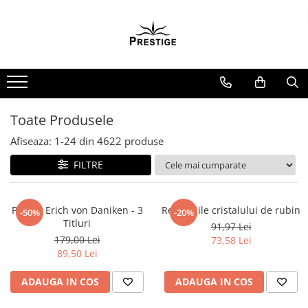
Toate Produsele
Noutati
Promotii
Pachete Speciale Carti
Toate Produsele
Spiritualitate - Ezoterism
Afiseaza:
1-
24
din
4622
produse
AngelConnection
FILTRE
Arte Divinatorii
Astrologie
Chiromantie
Pachet Erich von Daniken - 3
Revelatiile cristalului de rubin
-50%
-20%
Titluri
91,97 Lei
Dezvoltare Spirituala
179,00 Lei
73,58 Lei
KidConnection
89,50 Lei
Minte Corp
ADAUGA IN COS
ADAUGA IN COS
New Illuminati Files