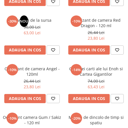
ADAUGA IN COS
ADAUGA IN COS
Masaj
MedConnect
Revelatii de la sursa
Odorizant de camera Red
-30%
NOU
-10%
Medicina & Farmacie
Dragon - 120 ml
90,00 Lei
Medicina Pentru Toti
26,44 Lei
63,00 Lei
23,80 Lei
SealfHealing
Sport
ADAUGA IN COS
ADAUGA IN COS
Starea de bine
Terapii Alternative
Odorizant de camera Angel -
Cele trei carti ale lui Enoh si
-10%
-14%
120ml
Cartea Gigantilor
AudioBook
26,44 Lei
74,00 Lei
Beletristica
23,80 Lei
63,43 Lei
Biografii, Memorii, Jurnale
Carti erotice
ADAUGA IN COS
ADAUGA IN COS
Carti pentru Adolescenti, Young
Adult
Odorizant camera Gum / Sakiz
Mesaje de dincolo de timp si
-10%
-20%
Crime, Thriller, Mistery
- 120 ml
spatiu