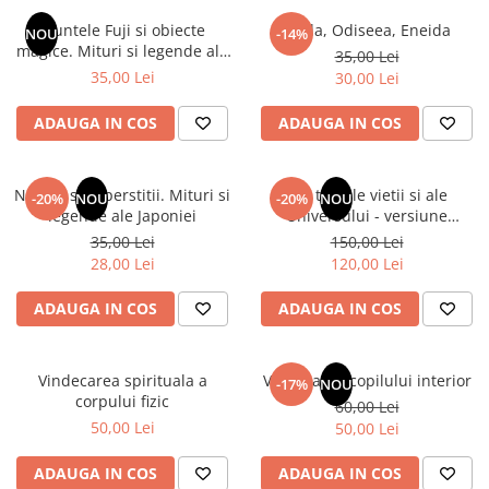
Instrumente de scris
Puzzle-uri
COLOREAZA CU PRIETENII
Audiobook
Muntele Fuji si obiecte
Iliada, Odiseea, Eneida
Instrumente si Truse Geometrie
Senzatii/Thriller
NOU
-14%
De colorat
Puzzle
magice. Mituri si legende ale
ReConnect
35,00 Lei
Seturi scolare
Pot desena minunat
SF & Fantasy
Puzzle 3D Lemn
Japoniei
35,00 Lei
30,00 Lei
Religie
Calculator
Sa coloram cu Nicol
Teatru
Crestinism
Consumabile & Accesorii
Carti educative
ADAUGA IN COS
ADAUGA IN COS
Teens Book Club
ScienceConnection
Codul copiilor de succes
Umor
SelfConnect
Copii 0-7 ani
Natura si superstitii. Mituri si
Din tainele vietii si ale
-20%
NOU
-20%
NOU
SelfHealing
legende ale Japoniei
Universului - versiune
Clubul Premiantilor
originala din 1939. Volumele I-
35,00 Lei
150,00 Lei
Vindecare Spirituala
Super pitici 2-5 ani
III. Cutie de colectie -Scarlat
28,00 Lei
120,00 Lei
Demetrescu
Culegeri Auxiliare
ADAUGA IN COS
ADAUGA IN COS
Dezvoltare personala
Dictionare
Vindecarea spirituala a
Vindecarea copilului interior
Enciclopedii
-17%
NOU
corpului fizic
60,00 Lei
Kids Book Club
50,00 Lei
50,00 Lei
Legende istorice
ADAUGA IN COS
ADAUGA IN COS
Literatura Scolara