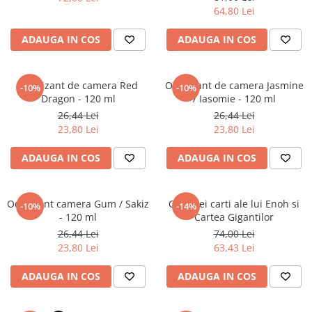
Povesti ilustrate
64,80 Lei
Povesti - Basme - Legende
ADAUGA IN COS
ADAUGA IN COS
Realitatea Augmentata
Religie pentru copii
Odorizant de camera Red
Odorizant de camera Jasmine
-10%
-10%
ScienceConnection
Dragon - 120 ml
/ Iasomie - 120 ml
TP ROLL
26,44 Lei
26,44 Lei
23,80 Lei
23,80 Lei
ADAUGA IN COS
ADAUGA IN COS
Odorizant camera Gum / Sakiz
Cele trei carti ale lui Enoh si
-10%
-14%
- 120 ml
Cartea Gigantilor
26,44 Lei
74,00 Lei
23,80 Lei
63,43 Lei
ADAUGA IN COS
ADAUGA IN COS