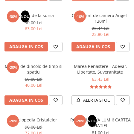
Elevi de 10 plus
Lecturi Scolare
Revelatii de la sursa
Odorizant de camera Angel -
-30%
NOU
-10%
120ml
90,00 Lei
Lumea Copilariei
26,44 Lei
63,00 Lei
Ma pregatesc pentru scoala
23,80 Lei
Manuale - Carte Scolara
ADAUGA IN COS
ADAUGA IN COS
Clasa a II-a
Clasa a III-a
Mesaje de dincolo de timp si
Marea Renastere - Adevar,
Clasa a IV-a
-20%
spatiu
Libertate, Suveranitate
Clasa a V-a
50,00 Lei
63,43 Lei
Clasa a VI-a
40,00 Lei
Clasa a VII-a
Clasa a VIII-a
ADAUGA IN COS
ALERTA STOC
Clasa I
Clasa pregatitoare
Enciclopedia Cristalelor
ROMANIA, AXA LUMII! CARTEA
Limbi Straine
-20%
-20%
NOU
NATIEI
90,00 Lei
Povesti
81,00 Lei
72,00 Lei