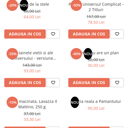
Un dar de la stele
Pachet Universul Complicat -
-20%
NOU
-50%
2 Titluri
80,00 Lei
157,00 Lei
64,00 Lei
78,50 Lei
ADAUGA IN COS
ADAUGA IN COS
Din tainele vietii si ale
Sufletul tau are un plan
-35%
-40%
NOU
Universului - versiune
50,00 Lei
originala din 1939. Volumele I-
143,00 Lei
30,00 Lei
III.
93,00 Lei
ADAUGA IN COS
ADAUGA IN COS
Cafea macinata, Lavazza Il
Istoria reala a Pamantului
-10%
NOU
Mattino, 250 g
90,00 Lei
37,00 Lei
33,30 Lei