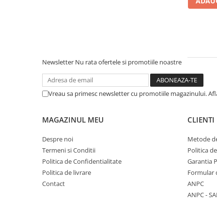
ADAUG
Literatura Romana
Literatura Universala
Poezie
Romane de dragoste, Carti
romantice
Newsletter
Nu rata ofertele si promotiile noastre
Senzatii/Dragoste
Senzatii/Erotic
Vreau sa primesc newsletter cu promotiile magazinului. Af
Senzatii/Suspans
Senzatii/Thriller
MAGAZINUL MEU
CLIENTI
SF & Fantasy
Despre noi
Metode de
Teatru
Termeni si Conditii
Politica d
Politica de Confidentialitate
Garantia 
Teens Book Club
Politica de livrare
Formular 
Umor
Contact
ANPC
Birotica & Papetarie
ANPC - SA
Adezivi si benzi adezive