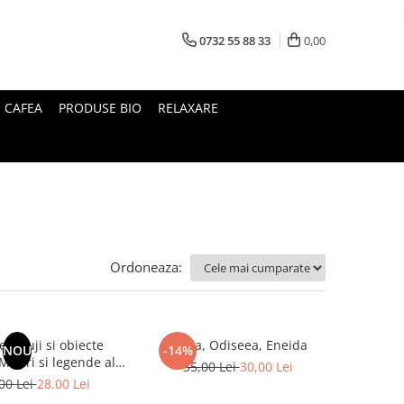
0732 55 88 33
0,00
I CAFEA
PRODUSE BIO
RELAXARE
Ordoneaza:
le Fuji si obiecte
Iliada, Odiseea, Eneida
NOU
-14%
35,00 Lei
30,00 Lei
Japoniei
00 Lei
28,00 Lei