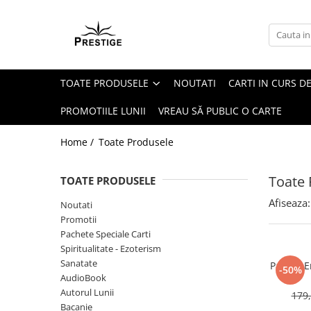
Toate Produsele
Noutati
TOATE PRODUSELE
NOUTATI
CARTI IN CURS DE
Promotii
Pachete Speciale Carti
PROMOTIILE LUNII
VREAU SĂ PUBLIC O CARTE
Spiritualitate - Ezoterism
Home /
Toate Produsele
AngelConnection
Arte Divinatorii
Toate 
TOATE PRODUSELE
Astrologie
Afiseaza:
Noutati
Chiromantie
Promotii
Dezvoltare Spirituala
Pachete Speciale Carti
Spiritualitate - Ezoterism
KidConnection
Sanatate
Pachet E
-50%
Minte Corp
AudioBook
Autorul Lunii
179,
New Illuminati Files
Bacanie