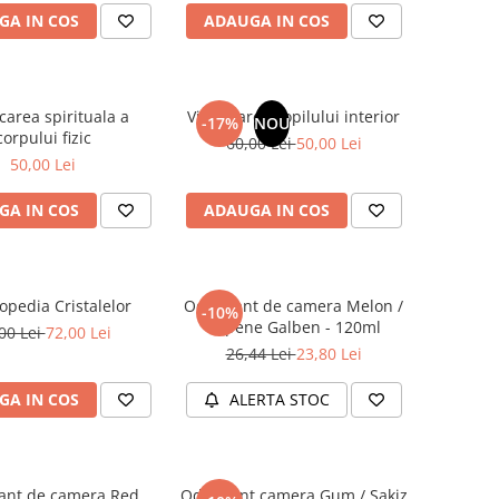
GA IN COS
ADAUGA IN COS
carea spirituala a
Vindecarea copilului interior
-17%
NOU
corpului fizic
60,00 Lei
50,00 Lei
50,00 Lei
GA IN COS
ADAUGA IN COS
opedia Cristalelor
Odorizant de camera Melon /
-10%
Pepene Galben - 120ml
00 Lei
72,00 Lei
26,44 Lei
23,80 Lei
GA IN COS
ALERTA STOC
ant de camera Red
Odorizant camera Gum / Sakiz