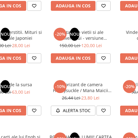
A IN COS
ADAUGA IN COS
ADAU
superstitii. Mituri si
Din tainele vietii si ale
Vinde
NOU
-20%
NOU
nde ale Japoniei
Universului - versiune
originala din 1939. Volumele I-
00 Lei
28,00 Lei
150,00 Lei
120,00 Lei
III. Cutie de colectie -Scarlat
Demetrescu
A IN COS
ADAUGA IN COS
ADAU
latii de la sursa
Odorizant de camera
Encicl
NOU
-10%
-20%
Honeysuckle / Mana Maicii
00 Lei
63,00 Lei
90,
Domnului - 120 ml
26,44 Lei
23,80 Lei
A IN COS
ALERTA STOC
ADAU
 carti ale lui Enoh si
ROMANIA, AXA LUMII! CARTEA
Odoriz