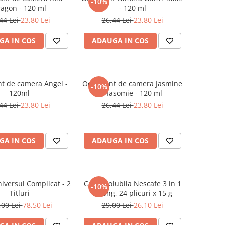
-10%
agon - 120 ml
- 120 ml
44 Lei
23,80 Lei
26,44 Lei
23,80 Lei
GA IN COS
ADAUGA IN COS
t de camera Angel -
Odorizant de camera Jasmine
-10%
120ml
/ Iasomie - 120 ml
44 Lei
23,80 Lei
26,44 Lei
23,80 Lei
GA IN COS
ADAUGA IN COS
iversul Complicat - 2
Cafea solubila Nescafe 3 in 1
-10%
Titluri
Strong, 24 plicuri x 15 g
,00 Lei
78,50 Lei
29,00 Lei
26,10 Lei