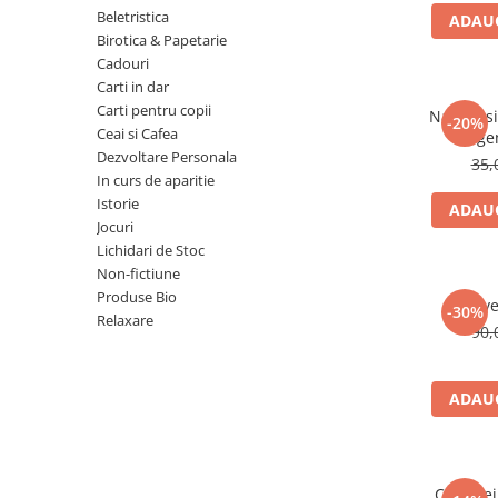
Numerologie
Beletristica
ADAUG
Birotica & Papetarie
Paranormal
Cadouri
Parapsihologie
Carti in dar
Carti pentru copii
Ramtha
Natura si 
-20%
Ceai si Cafea
lege
Audiobook
Dezvoltare Personala
35,
ReConnect
In curs de aparitie
Istorie
ADAUG
Religie
Jocuri
Crestinism
Lichidari de Stoc
Non-fictiune
ScienceConnection
Produse Bio
Reve
SelfConnect
-30%
Relaxare
90,
SelfHealing
Vindecare Spirituala
ADAUG
Sanatate
Diete
Gastronomik
Cele trei