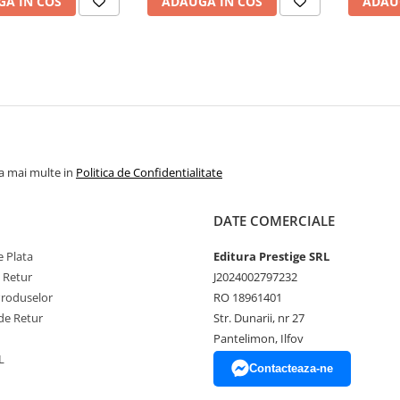
A IN COS
ADAUGA IN COS
ADAU
la mai multe in
Politica de Confidentialitate
DATE COMERCIALE
 Plata
Editura Prestige SRL
e Retur
J2024002797232
Produselor
RO 18961401
de Retur
Str. Dunarii, nr 27
Pantelimon, Ilfov
L
Contacteaza-ne