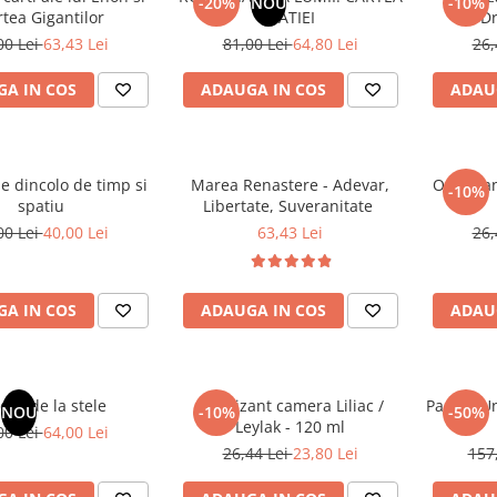
-20%
NOU
-10%
tea Gigantilor
NATIEI
Dr
00 Lei
63,43 Lei
81,00 Lei
64,80 Lei
26,
A IN COS
ADAUGA IN COS
ADAU
e dincolo de timp si
Marea Renastere - Adevar,
Odorizan
-10%
spatiu
Libertate, Suveranitate
00 Lei
40,00 Lei
63,43 Lei
26,
A IN COS
ADAUGA IN COS
ADAU
dar de la stele
Odorizant camera Liliac /
Pachet Un
NOU
-10%
-50%
Leylak - 120 ml
00 Lei
64,00 Lei
26,44 Lei
23,80 Lei
157