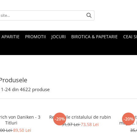
 APARITIE
PROMOTII
JOCURI
BIROTICA & PAPETARIE
CEAI S
Produsele
1-
24
din
4622
produse
rich von Daniken - 3
Revelatiile cristalului de rubin
Munte
-20%
-20%
Titluri
magice. Mituri si legende ale
91,97 Lei
73,58 Lei
00 Lei
89,50 Lei
35,