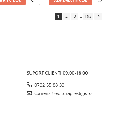
GA IN COS
ADAUGA IN COS
1
2
3
193
...
SUPORT CLIENTI
09.00-18.00
0732 55 88 33
comenzi@edituraprestige.ro