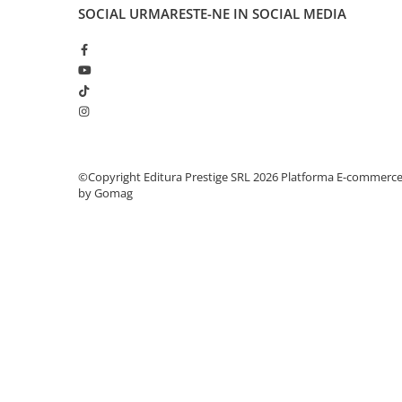
Articole Birotica
SOCIAL
URMARESTE-NE IN SOCIAL MEDIA
Accesorii Arhivare
Calculator
Hartie si Accesorii
Instrumente de scris
Organizare si Arhivare
Seturi birotica
Articole scolare
©Copyright Editura Prestige SRL 2026
Platforma E-commerc
by Gomag
Arta
Caiete si Carnetele scolare
Coperti, Mape, Etichete
Ghiozdane si Penare scolare
Instrumente de scris
Instrumente si Truse Geometrie
Seturi scolare
Calculator
Consumabile & Accesorii