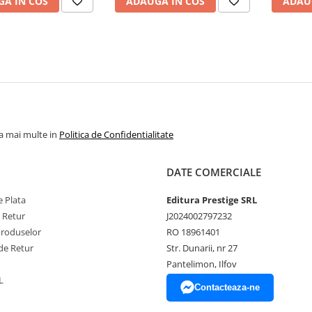
A IN COS
ADAUGA IN COS
ADAU
la mai multe in
Politica de Confidentialitate
DATE COMERCIALE
 Plata
Editura Prestige SRL
e Retur
J2024002797232
Produselor
RO 18961401
de Retur
Str. Dunarii, nr 27
Pantelimon, Ilfov
L
Contacteaza-ne