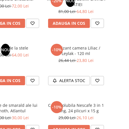
-20%
NOU
NATIEI
00 Lei
72,00 Lei
81,00 Lei
64,80 Lei
GA IN COS
ADAUGA IN COS
dar de la stele
Odorizant camera Liliac /
NOU
-10%
Leylak - 120 ml
00 Lei
64,00 Lei
26,44 Lei
23,80 Lei
GA IN COS
ALERTA STOC
e de smarald ale lui
Cafea solubila Nescafe 3 in 1
-10%
hoth, Atlantul
Strong, 24 plicuri x 15 g
00 Lei
30,00 Lei
29,00 Lei
26,10 Lei