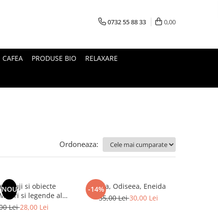
0732 55 88 33
0,00
I CAFEA
PRODUSE BIO
RELAXARE
Ordoneaza:
le Fuji si obiecte
Iliada, Odiseea, Eneida
NOU
-14%
35,00 Lei
30,00 Lei
Japoniei
00 Lei
28,00 Lei