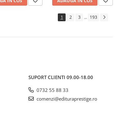
GA IN COS
ADAUGA IN COS
1
2
3
193
...
SUPORT CLIENTI
09.00-18.00
0732 55 88 33
comenzi@edituraprestige.ro