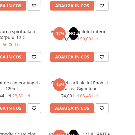
GA IN COS
ADAUGA IN COS
carea spirituala a
Vindecarea copilului interior
-17%
NOU
corpului fizic
60,00 Lei
50,00 Lei
50,00 Lei
GA IN COS
ADAUGA IN COS
t de camera Angel -
Cele trei carti ale lui Enoh si
-14%
120ml
Cartea Gigantilor
44 Lei
23,80 Lei
74,00 Lei
63,43 Lei
GA IN COS
ADAUGA IN COS
opedia Cristalelor
ROMANIA, AXA LUMII! CARTEA