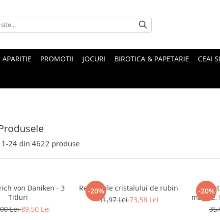
 APARITIE
PROMOTII
JOCURI
BIROTICA & PAPETARIE
CEAI S
Produsele
1-
24
din
4622
produse
rich von Daniken - 3
Revelatiile cristalului de rubin
Munte
-20%
-20%
Titluri
magice. Mituri si legende ale
91,97 Lei
73,58 Lei
00 Lei
89,50 Lei
35,