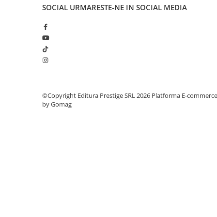
Articole Birotica
SOCIAL
URMARESTE-NE IN SOCIAL MEDIA
Accesorii Arhivare
Calculator
Hartie si Accesorii
Instrumente de scris
Organizare si Arhivare
Seturi birotica
Articole scolare
©Copyright Editura Prestige SRL 2026
Platforma E-commerc
by Gomag
Arta
Caiete si Carnetele scolare
Coperti, Mape, Etichete
Ghiozdane si Penare scolare
Instrumente de scris
Instrumente si Truse Geometrie
Seturi scolare
Calculator
Consumabile & Accesorii