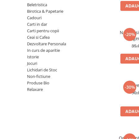
Numerologie
Beletristica
ADAUG
Birotica & Papetarie
Paranormal
Cadouri
Parapsihologie
Carti in dar
Carti pentru copii
Ramtha
Natura si 
-20%
Ceai si Cafea
lege
Audiobook
Dezvoltare Personala
35,
ReConnect
In curs de aparitie
Istorie
ADAUG
Religie
Jocuri
Crestinism
Lichidari de Stoc
Non-fictiune
ScienceConnection
Produse Bio
Reve
SelfConnect
-30%
Relaxare
90,
SelfHealing
Vindecare Spirituala
ADAUG
Sanatate
Diete
Gastronomik
Odorizan