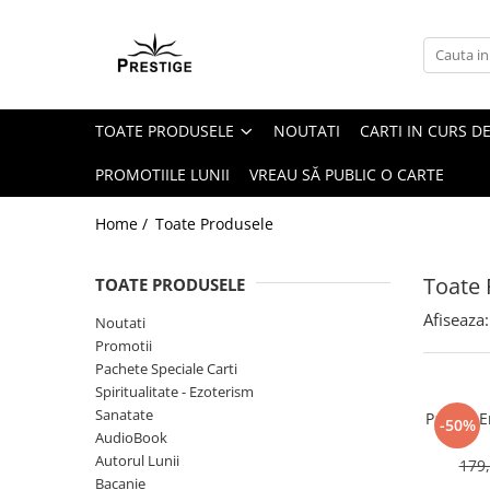
Toate Produsele
Noutati
TOATE PRODUSELE
NOUTATI
CARTI IN CURS DE
Promotii
Pachete Speciale Carti
PROMOTIILE LUNII
VREAU SĂ PUBLIC O CARTE
Spiritualitate - Ezoterism
Home /
Toate Produsele
AngelConnection
Arte Divinatorii
Toate 
TOATE PRODUSELE
Astrologie
Afiseaza:
Noutati
Chiromantie
Promotii
Dezvoltare Spirituala
Pachete Speciale Carti
Spiritualitate - Ezoterism
KidConnection
Sanatate
Pachet E
-50%
Minte Corp
AudioBook
Autorul Lunii
179,
New Illuminati Files
Bacanie