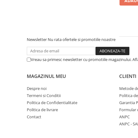
ADAUG
Literatura Romana
Literatura Universala
Poezie
Romane de dragoste, Carti
romantice
Newsletter
Nu rata ofertele si promotiile noastre
Senzatii/Dragoste
Senzatii/Erotic
Vreau sa primesc newsletter cu promotiile magazinului. Af
Senzatii/Suspans
Senzatii/Thriller
MAGAZINUL MEU
CLIENTI
SF & Fantasy
Despre noi
Metode de
Teatru
Termeni si Conditii
Politica d
Politica de Confidentialitate
Garantia 
Teens Book Club
Politica de livrare
Formular 
Umor
Contact
ANPC
Birotica & Papetarie
ANPC - SA
Adezivi si benzi adezive