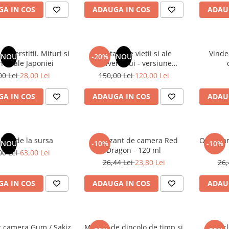
A IN COS
ADAUGA IN COS
ADAU
superstitii. Mituri si
Din tainele vietii si ale
Vinde
NOU
-20%
NOU
nde ale Japoniei
Universului - versiune
originala din 1939. Volumele I-
00 Lei
28,00 Lei
150,00 Lei
120,00 Lei
III. Cutie de colectie -Scarlat
Demetrescu
A IN COS
ADAUGA IN COS
ADAU
latii de la sursa
Odorizant de camera Red
Odorizan
NOU
-10%
-10%
Dragon - 120 ml
00 Lei
63,00 Lei
26,44 Lei
23,80 Lei
26,
A IN COS
ADAUGA IN COS
ADAU
t camera Gum / Sakiz
Mesaje de dincolo de timp si
Encicl