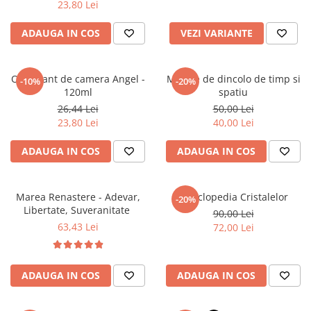
23,80 Lei
Literatura Romana
Literatura Universala
ADAUGA IN COS
VEZI VARIANTE
Poezie
Romane de dragoste, Carti
Odorizant de camera Angel -
Mesaje de dincolo de timp si
-10%
-20%
romantice
120ml
spatiu
Senzatii/Dragoste
26,44 Lei
50,00 Lei
23,80 Lei
40,00 Lei
Senzatii/Erotic
Senzatii/Suspans
ADAUGA IN COS
ADAUGA IN COS
Senzatii/Thriller
SF & Fantasy
Marea Renastere - Adevar,
Enciclopedia Cristalelor
-20%
Libertate, Suveranitate
90,00 Lei
Teatru
63,43 Lei
72,00 Lei
Teens Book Club
Umor
ADAUGA IN COS
ADAUGA IN COS
Birotica & Papetarie
Adezivi si benzi adezive