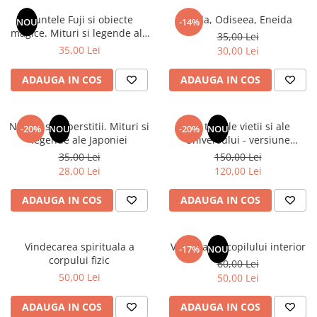
Numerologie
Muntele Fuji si obiecte
Iliada, Odiseea, Eneida
NOU
-14%
Paranormal
magice. Mituri si legende ale
35,00 Lei
Japoniei
35,00 Lei
30,00 Lei
Parapsihologie
Ramtha
ADAUGA IN COS
ADAUGA IN COS
Audiobook
ReConnect
Natura si superstitii. Mituri si
Din tainele vietii si ale
-20%
NOU
-20%
NOU
Religie
legende ale Japoniei
Universului - versiune
originala din 1939. Volumele I-
35,00 Lei
150,00 Lei
Crestinism
III. Cutie de colectie -Scarlat
28,00 Lei
120,00 Lei
ScienceConnection
Demetrescu
SelfConnect
ADAUGA IN COS
ADAUGA IN COS
SelfHealing
Vindecare Spirituala
Vindecarea spirituala a
Vindecarea copilului interior
-17%
NOU
corpului fizic
60,00 Lei
Sanatate
50,00 Lei
50,00 Lei
Diete
Gastronomik
ADAUGA IN COS
ADAUGA IN COS