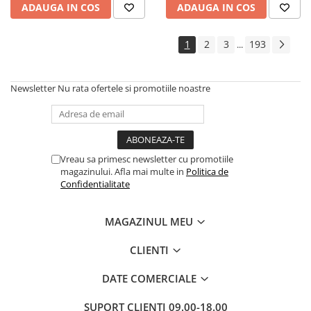
ADAUGA IN COS
ADAUGA IN COS
Cadouri
Carti in dar
1
2
3
193
...
Carti pentru copii
Beletristica
Newsletter
Nu rata ofertele si promotiile noastre
Literatura Romana
Literatura Universala
Poezie
SF & Fantasy
Vreau sa primesc newsletter cu promotiile
Carte Prescolara, Joc
magazinului. Afla mai multe in
Politica de
Confidentialitate
Carti cartonate
Descopera lumea
MAGAZINUL MEU
Descopera si invata
Din ograda
CLIENTI
Povesti pe roti
DATE COMERCIALE
Primele notiuni
Carti de colorat
SUPORT CLIENTI
09.00-18.00