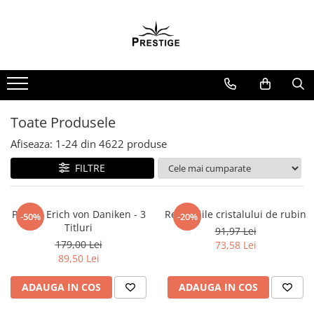
Toate Produsele
Noutati
Promotii
Pachete Speciale Carti
Toate Produsele
Spiritualitate - Ezoterism
Afiseaza:
1-
24
din
4622
produse
AngelConnection
FILTRE
Arte Divinatorii
Astrologie
Chiromantie
Pachet Erich von Daniken - 3
Revelatiile cristalului de rubin
-50%
-20%
Titluri
91,97 Lei
Dezvoltare Spirituala
179,00 Lei
73,58 Lei
KidConnection
89,50 Lei
Minte Corp
ADAUGA IN COS
ADAUGA IN COS
New Illuminati Files