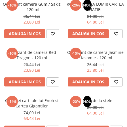
Articole Birotica
Odorizant camera Gum / Sakiz
ROMANIA, AXA LUMII! CARTEA
-10%
-20%
NOU
- 120 ml
NATIEI
Accesorii Arhivare
26,44 Lei
81,00 Lei
Calculator
23,80 Lei
64,80 Lei
Hartie si Accesorii
ADAUGA IN COS
ADAUGA IN COS
Instrumente de scris
Organizare si Arhivare
Seturi birotica
Odorizant de camera Red
Odorizant de camera Jasmine
-10%
-10%
Articole scolare
Dragon - 120 ml
/ Iasomie - 120 ml
26,44 Lei
26,44 Lei
Arta
23,80 Lei
23,80 Lei
Caiete si Carnetele scolare
Coperti, Mape, Etichete
ADAUGA IN COS
ADAUGA IN COS
Ghiozdane si Penare scolare
Instrumente de scris
Cele trei carti ale lui Enoh si
Un dar de la stele
Instrumente si Truse Geometrie
-14%
-20%
NOU
Cartea Gigantilor
80,00 Lei
Seturi scolare
74,00 Lei
64,00 Lei
Calculator
63,43 Lei
Consumabile & Accesorii