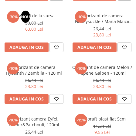
Masaj
MedConnect
Revelatii de la sursa
Odorizant de camera
-30%
NOU
-10%
Honeysuckle / Mana Maicii
Medicina & Farmacie
90,00 Lei
Domnului - 120 ml
26,44 Lei
63,00 Lei
Medicina Pentru Toti
23,80 Lei
SealfHealing
ADAUGA IN COS
ADAUGA IN COS
Sport
Starea de bine
Odorizant de camera
Odorizant de camera Melon /
-10%
-10%
Terapii Alternative
Hyacinth / Zambila - 120 ml
Pepene Galben - 120ml
AudioBook
26,44 Lei
26,44 Lei
23,80 Lei
23,80 Lei
Beletristica
Biografii, Memorii, Jurnale
ADAUGA IN COS
ADAUGA IN COS
Carti erotice
Carti pentru Adolescenti, Young
Odorizant camera Eyfel,
Biblioraft plastifiat 5cm
Adult
-10%
-15%
Amber&Patchouli, 120ml
11,24 Lei
Crime, Thriller, Mistery
26,44 Lei
9,55 Lei