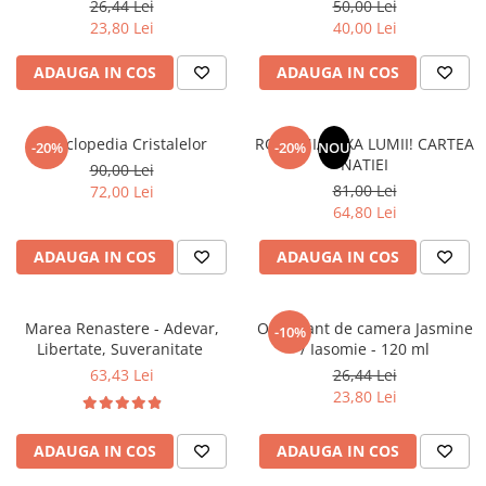
26,44 Lei
50,00 Lei
Povesti ilustrate
23,80 Lei
40,00 Lei
Povesti - Basme - Legende
ADAUGA IN COS
ADAUGA IN COS
Realitatea Augmentata
Religie pentru copii
ScienceConnection
Enciclopedia Cristalelor
ROMANIA, AXA LUMII! CARTEA
-20%
-20%
NOU
NATIEI
90,00 Lei
TP ROLL
81,00 Lei
72,00 Lei
64,80 Lei
ADAUGA IN COS
ADAUGA IN COS
Marea Renastere - Adevar,
Odorizant de camera Jasmine
-10%
Libertate, Suveranitate
/ Iasomie - 120 ml
63,43 Lei
26,44 Lei
23,80 Lei
ADAUGA IN COS
ADAUGA IN COS