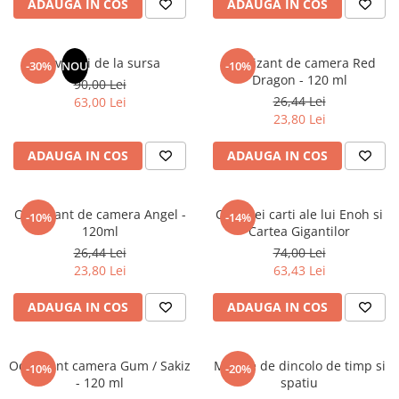
ADAUGA IN COS
ADAUGA IN COS
Elevi de 10 plus
Lecturi Scolare
Revelatii de la sursa
Odorizant de camera Red
-30%
NOU
-10%
Lumea Copilariei
Dragon - 120 ml
90,00 Lei
Ma pregatesc pentru scoala
26,44 Lei
63,00 Lei
23,80 Lei
Manuale - Carte Scolara
Clasa a II-a
ADAUGA IN COS
ADAUGA IN COS
Clasa a III-a
Clasa a IV-a
Odorizant de camera Angel -
Cele trei carti ale lui Enoh si
-10%
-14%
Clasa a V-a
120ml
Cartea Gigantilor
Clasa a VI-a
26,44 Lei
74,00 Lei
Clasa a VII-a
23,80 Lei
63,43 Lei
Clasa a VIII-a
ADAUGA IN COS
ADAUGA IN COS
Clasa I
Clasa pregatitoare
Limbi Straine
Odorizant camera Gum / Sakiz
Mesaje de dincolo de timp si
-10%
-20%
- 120 ml
spatiu
Povesti