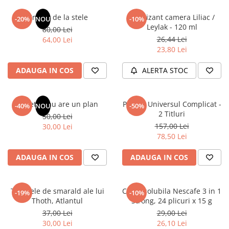
Un dar de la stele
Odorizant camera Liliac /
-20%
NOU
-10%
Leylak - 120 ml
80,00 Lei
26,44 Lei
64,00 Lei
23,80 Lei
ADAUGA IN COS
ALERTA STOC
Sufletul tau are un plan
Pachet Universul Complicat -
-40%
NOU
-50%
2 Titluri
50,00 Lei
157,00 Lei
30,00 Lei
78,50 Lei
ADAUGA IN COS
ADAUGA IN COS
Tablitele de smarald ale lui
Cafea solubila Nescafe 3 in 1
-19%
-10%
Thoth, Atlantul
Strong, 24 plicuri x 15 g
37,00 Lei
29,00 Lei
30,00 Lei
26,10 Lei