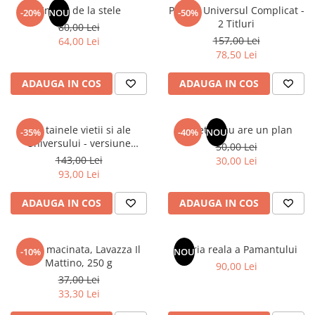
Articole Birotica
Un dar de la stele
Pachet Universul Complicat -
-20%
NOU
-50%
2 Titluri
80,00 Lei
Accesorii Arhivare
157,00 Lei
64,00 Lei
Calculator
78,50 Lei
Hartie si Accesorii
ADAUGA IN COS
ADAUGA IN COS
Instrumente de scris
Organizare si Arhivare
Seturi birotica
Din tainele vietii si ale
Sufletul tau are un plan
-35%
-40%
NOU
Articole scolare
Universului - versiune
50,00 Lei
originala din 1939. Volumele I-
143,00 Lei
Arta
30,00 Lei
III.
93,00 Lei
Caiete si Carnetele scolare
Coperti, Mape, Etichete
ADAUGA IN COS
ADAUGA IN COS
Ghiozdane si Penare scolare
Instrumente de scris
Cafea macinata, Lavazza Il
Istoria reala a Pamantului
Instrumente si Truse Geometrie
-10%
NOU
Mattino, 250 g
90,00 Lei
Seturi scolare
37,00 Lei
Calculator
33,30 Lei
Consumabile & Accesorii