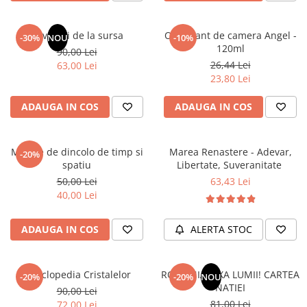
Masaj
MedConnect
Revelatii de la sursa
Odorizant de camera Angel -
-30%
NOU
-10%
120ml
Medicina & Farmacie
90,00 Lei
26,44 Lei
63,00 Lei
Medicina Pentru Toti
23,80 Lei
SealfHealing
ADAUGA IN COS
ADAUGA IN COS
Sport
Starea de bine
Mesaje de dincolo de timp si
Marea Renastere - Adevar,
-20%
Terapii Alternative
spatiu
Libertate, Suveranitate
AudioBook
50,00 Lei
63,43 Lei
40,00 Lei
Beletristica
Biografii, Memorii, Jurnale
ADAUGA IN COS
ALERTA STOC
Carti erotice
Carti pentru Adolescenti, Young
Adult
Enciclopedia Cristalelor
ROMANIA, AXA LUMII! CARTEA
-20%
-20%
NOU
NATIEI
90,00 Lei
Crime, Thriller, Mistery
81,00 Lei
72,00 Lei