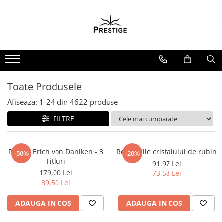
Toate Produsele
Noutati
Promotii
Pachete Speciale Carti
Toate Produsele
Spiritualitate - Ezoterism
Afiseaza:
1-
24
din
4622
produse
AngelConnection
FILTRE
Arte Divinatorii
Astrologie
Chiromantie
Pachet Erich von Daniken - 3
Revelatiile cristalului de rubin
-50%
-20%
Titluri
91,97 Lei
Dezvoltare Spirituala
179,00 Lei
73,58 Lei
KidConnection
89,50 Lei
Minte Corp
ADAUGA IN COS
ADAUGA IN COS
New Illuminati Files