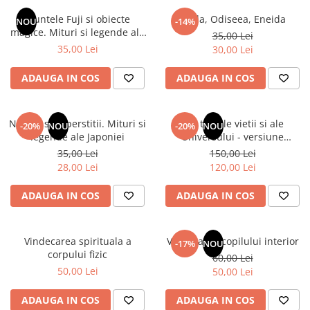
Numerologie
Muntele Fuji si obiecte
Iliada, Odiseea, Eneida
NOU
-14%
Paranormal
magice. Mituri si legende ale
35,00 Lei
Japoniei
35,00 Lei
30,00 Lei
Parapsihologie
Ramtha
ADAUGA IN COS
ADAUGA IN COS
Audiobook
ReConnect
Natura si superstitii. Mituri si
Din tainele vietii si ale
-20%
NOU
-20%
NOU
Religie
legende ale Japoniei
Universului - versiune
originala din 1939. Volumele I-
35,00 Lei
150,00 Lei
Crestinism
III. Cutie de colectie -Scarlat
28,00 Lei
120,00 Lei
ScienceConnection
Demetrescu
SelfConnect
ADAUGA IN COS
ADAUGA IN COS
SelfHealing
Vindecare Spirituala
Vindecarea spirituala a
Vindecarea copilului interior
-17%
NOU
corpului fizic
60,00 Lei
Sanatate
50,00 Lei
50,00 Lei
Diete
Gastronomik
ADAUGA IN COS
ADAUGA IN COS