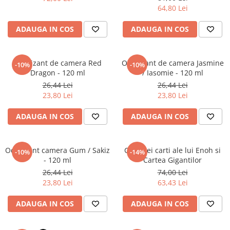
Literatura Romana
64,80 Lei
Literatura Universala
ADAUGA IN COS
ADAUGA IN COS
Poezie
Romane de dragoste, Carti
romantice
Odorizant de camera Red
Odorizant de camera Jasmine
-10%
-10%
Dragon - 120 ml
/ Iasomie - 120 ml
Senzatii/Dragoste
26,44 Lei
26,44 Lei
Senzatii/Erotic
23,80 Lei
23,80 Lei
Senzatii/Suspans
ADAUGA IN COS
ADAUGA IN COS
Senzatii/Thriller
SF & Fantasy
Odorizant camera Gum / Sakiz
Cele trei carti ale lui Enoh si
-10%
-14%
Teatru
- 120 ml
Cartea Gigantilor
26,44 Lei
74,00 Lei
Teens Book Club
23,80 Lei
63,43 Lei
Umor
ADAUGA IN COS
ADAUGA IN COS
Birotica & Papetarie
Adezivi si benzi adezive