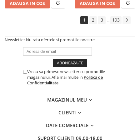
ADAUGA IN COS
ADAUGA IN COS
Cadouri
Carti in dar
1
2
3
193
...
Carti pentru copii
Beletristica
Newsletter
Nu rata ofertele si promotiile noastre
Literatura Romana
Literatura Universala
Poezie
SF & Fantasy
Vreau sa primesc newsletter cu promotiile
Carte Prescolara, Joc
magazinului. Afla mai multe in
Politica de
Confidentialitate
Carti cartonate
Descopera lumea
MAGAZINUL MEU
Descopera si invata
Din ograda
CLIENTI
Povesti pe roti
DATE COMERCIALE
Primele notiuni
Carti de colorat
SUPORT CLIENTI
09.00-18.00