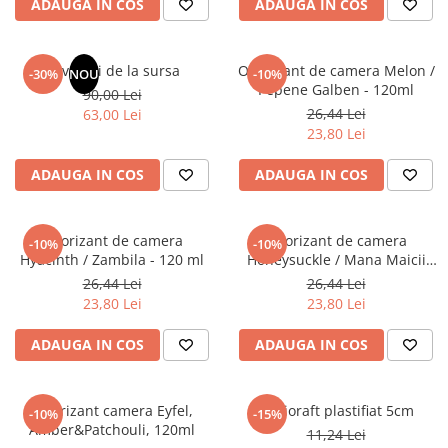
ADAUGA IN COS
ADAUGA IN COS
Elevi de 10 plus
Lecturi Scolare
Revelatii de la sursa
Odorizant de camera Melon /
-30%
NOU
-10%
Lumea Copilariei
Pepene Galben - 120ml
90,00 Lei
Ma pregatesc pentru scoala
26,44 Lei
63,00 Lei
23,80 Lei
Manuale - Carte Scolara
Clasa a II-a
ADAUGA IN COS
ADAUGA IN COS
Clasa a III-a
Clasa a IV-a
Odorizant de camera
Odorizant de camera
-10%
-10%
Clasa a V-a
Hyacinth / Zambila - 120 ml
Honeysuckle / Mana Maicii
Clasa a VI-a
Domnului - 120 ml
26,44 Lei
26,44 Lei
Clasa a VII-a
23,80 Lei
23,80 Lei
Clasa a VIII-a
ADAUGA IN COS
ADAUGA IN COS
Clasa I
Clasa pregatitoare
Limbi Straine
Odorizant camera Eyfel,
Biblioraft plastifiat 5cm
-10%
-15%
Amber&Patchouli, 120ml
Povesti
11,24 Lei