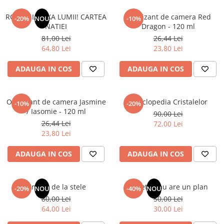
ROMANIA, AXA LUMII! CARTEA
Odorizant de camera Red
-20%
NOU
-10%
NATIEI
Dragon - 120 ml
81,00 Lei
26,44 Lei
64,80 Lei
23,80 Lei
ADAUGA IN COS
ADAUGA IN COS
Odorizant de camera Jasmine
Enciclopedia Cristalelor
-10%
-20%
/ Iasomie - 120 ml
90,00 Lei
26,44 Lei
72,00 Lei
23,80 Lei
ADAUGA IN COS
ADAUGA IN COS
Un dar de la stele
Sufletul tau are un plan
-20%
NOU
-40%
NOU
80,00 Lei
50,00 Lei
64,00 Lei
30,00 Lei