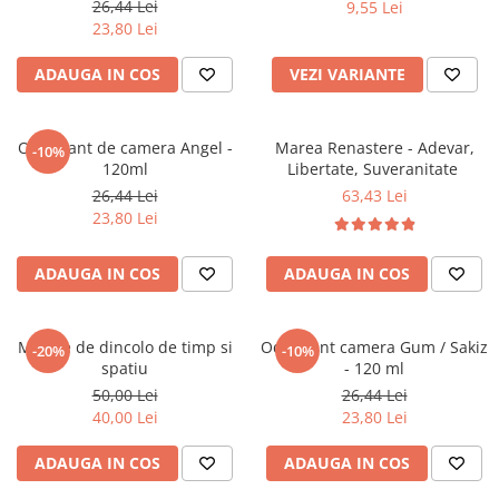
26,44 Lei
9,55 Lei
Povesti ilustrate
23,80 Lei
Povesti - Basme - Legende
ADAUGA IN COS
VEZI VARIANTE
Realitatea Augmentata
Religie pentru copii
ScienceConnection
Odorizant de camera Angel -
Marea Renastere - Adevar,
-10%
120ml
Libertate, Suveranitate
TP ROLL
26,44 Lei
63,43 Lei
23,80 Lei
ADAUGA IN COS
ADAUGA IN COS
Mesaje de dincolo de timp si
Odorizant camera Gum / Sakiz
-20%
-10%
spatiu
- 120 ml
50,00 Lei
26,44 Lei
40,00 Lei
23,80 Lei
ADAUGA IN COS
ADAUGA IN COS