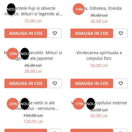
Instrumente de scris
Puzzle-uri
COLOREAZA CU PRIETENII
Audiobook
Muntele Fuji si obiecte
Iliada, Odiseea, Eneida
Instrumente si Truse Geometrie
Senzatii/Thriller
NOU
-14%
De colorat
Puzzle
magice. Mituri si legende ale
ReConnect
35,00 Lei
Seturi scolare
Pot desena minunat
SF & Fantasy
Puzzle 3D Lemn
Japoniei
35,00 Lei
30,00 Lei
Religie
Calculator
Sa coloram cu Nicol
Teatru
Crestinism
Consumabile & Accesorii
Carti educative
ADAUGA IN COS
ADAUGA IN COS
Teens Book Club
ScienceConnection
Codul copiilor de succes
Umor
SelfConnect
Copii 0-7 ani
Natura si superstitii. Mituri si
Vindecarea spirituala a
-20%
NOU
SelfHealing
legende ale Japoniei
corpului fizic
Clubul Premiantilor
35,00 Lei
50,00 Lei
Vindecare Spirituala
Super pitici 2-5 ani
28,00 Lei
Culegeri Auxiliare
ADAUGA IN COS
ADAUGA IN COS
Dezvoltare personala
Dictionare
Din tainele vietii si ale
Vindecarea copilului interior
Enciclopedii
-20%
NOU
-17%
NOU
Universului - versiune
60,00 Lei
Kids Book Club
originala din 1939. Volumele I-
150,00 Lei
50,00 Lei
III. Cutie de colectie -Scarlat
Legende istorice
120,00 Lei
Demetrescu
Literatura Scolara