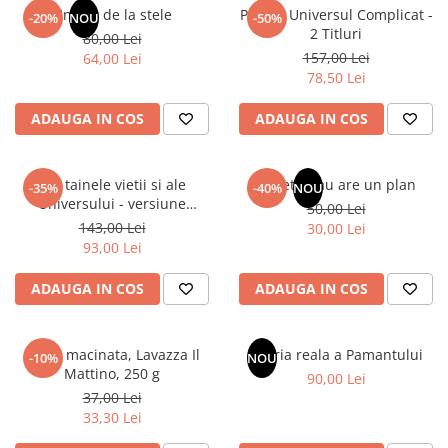
Un dar de la stele
Pachet Universul Complicat -
-20%
NOU
-50%
2 Titluri
80,00 Lei
157,00 Lei
64,00 Lei
78,50 Lei
ADAUGA IN COS
ADAUGA IN COS
Din tainele vietii si ale
Sufletul tau are un plan
-35%
-40%
NOU
Universului - versiune
50,00 Lei
originala din 1939. Volumele I-
143,00 Lei
30,00 Lei
III.
93,00 Lei
ADAUGA IN COS
ADAUGA IN COS
Cafea macinata, Lavazza Il
Istoria reala a Pamantului
-10%
NOU
Mattino, 250 g
90,00 Lei
37,00 Lei
33,30 Lei