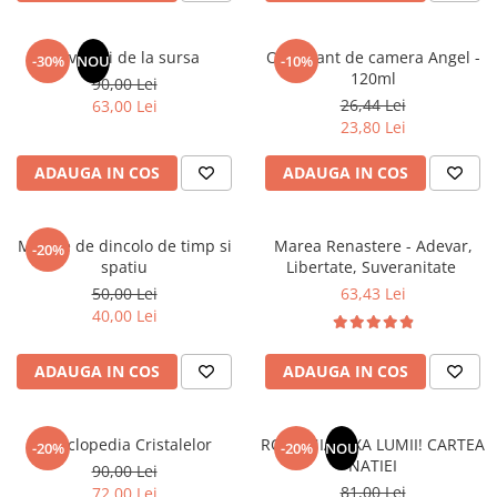
Elevi de 10 plus
Lecturi Scolare
Revelatii de la sursa
Odorizant de camera Angel -
-30%
NOU
-10%
120ml
90,00 Lei
Lumea Copilariei
26,44 Lei
63,00 Lei
Ma pregatesc pentru scoala
23,80 Lei
Manuale - Carte Scolara
ADAUGA IN COS
ADAUGA IN COS
Clasa a II-a
Clasa a III-a
Mesaje de dincolo de timp si
Marea Renastere - Adevar,
Clasa a IV-a
-20%
spatiu
Libertate, Suveranitate
Clasa a V-a
50,00 Lei
63,43 Lei
Clasa a VI-a
40,00 Lei
Clasa a VII-a
Clasa a VIII-a
ADAUGA IN COS
ADAUGA IN COS
Clasa I
Clasa pregatitoare
Enciclopedia Cristalelor
ROMANIA, AXA LUMII! CARTEA
Limbi Straine
-20%
-20%
NOU
NATIEI
90,00 Lei
Povesti
81,00 Lei
72,00 Lei