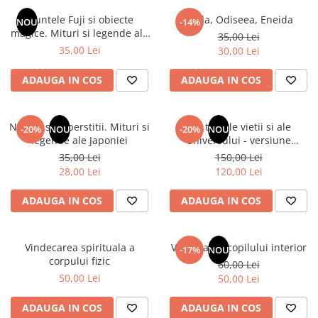
Instrumente de scris
Puzzle-uri
COLOREAZA CU PRIETENII
Audiobook
Muntele Fuji si obiecte
Iliada, Odiseea, Eneida
Instrumente si Truse Geometrie
Senzatii/Thriller
NOU
-14%
De colorat
Puzzle
magice. Mituri si legende ale
ReConnect
35,00 Lei
Seturi scolare
Pot desena minunat
SF & Fantasy
Puzzle 3D Lemn
Japoniei
35,00 Lei
30,00 Lei
Religie
Calculator
Sa coloram cu Nicol
Teatru
Crestinism
Consumabile & Accesorii
Carti educative
ADAUGA IN COS
ADAUGA IN COS
Teens Book Club
ScienceConnection
Codul copiilor de succes
Umor
SelfConnect
Copii 0-7 ani
Natura si superstitii. Mituri si
Din tainele vietii si ale
-20%
NOU
-20%
NOU
SelfHealing
legende ale Japoniei
Universului - versiune
Clubul Premiantilor
originala din 1939. Volumele I-
35,00 Lei
150,00 Lei
Vindecare Spirituala
Super pitici 2-5 ani
III. Cutie de colectie -Scarlat
28,00 Lei
120,00 Lei
Demetrescu
Culegeri Auxiliare
ADAUGA IN COS
ADAUGA IN COS
Dezvoltare personala
Dictionare
Vindecarea spirituala a
Vindecarea copilului interior
Enciclopedii
-17%
NOU
corpului fizic
60,00 Lei
Kids Book Club
50,00 Lei
50,00 Lei
Legende istorice
ADAUGA IN COS
ADAUGA IN COS
Literatura Scolara