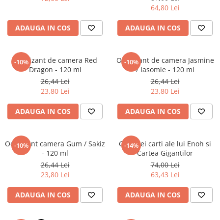
Povesti ilustrate
64,80 Lei
Povesti - Basme - Legende
ADAUGA IN COS
ADAUGA IN COS
Realitatea Augmentata
Religie pentru copii
Odorizant de camera Red
Odorizant de camera Jasmine
-10%
-10%
ScienceConnection
Dragon - 120 ml
/ Iasomie - 120 ml
TP ROLL
26,44 Lei
26,44 Lei
23,80 Lei
23,80 Lei
ADAUGA IN COS
ADAUGA IN COS
Odorizant camera Gum / Sakiz
Cele trei carti ale lui Enoh si
-10%
-14%
- 120 ml
Cartea Gigantilor
26,44 Lei
74,00 Lei
23,80 Lei
63,43 Lei
ADAUGA IN COS
ADAUGA IN COS